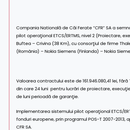
Compania Natională de Căi Ferate “CFR” SA a semna
pilot operaţional ETCS/ERTMS, nivel 2 (Proiectare, exe
Buftea – Crivina (38 Km), cu consorţiul de firme Th
(România) – Nokia Siemens (Finlanda) – Nokia Siem
Valoarea contractului este de 161.946.080,41 lei, fără 
din care 24 luni pentru lucrări de proiectare, execuţie
de luni perioadă de garanţie.
Implementarea sistemului pilot operaţional ETCS/ERTM
fonduri europene, prin programul POS-T 2007-2013, 
CFR SA.