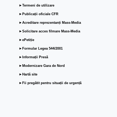
►Termeni de utilizare
►Publicații oficiale CFR
►Acreditare reprezentanți Mass-Media
►Solicitare acces filmare Mass-Media
►ePetiție
►Formular Legea 544/2001
►Informații Presă
►Modernizare Gara de Nord
►Hartă site
►Fii pregătit pentru situații de urgență