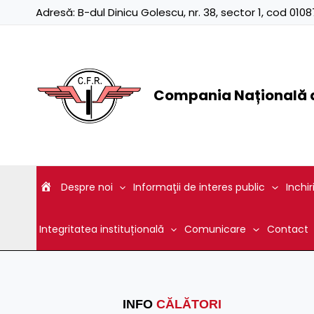
Skip
Adresă:
B-dul Dinicu Golescu, nr. 38, sector 1, cod 01
to
content
Compania Națională d
Despre noi
Informaţii de interes public
Inchir
Integritatea instituțională
Comunicare
Contact
INFO
CĂLĂTORI