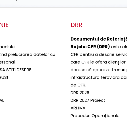
NIE
DRR
Documentul de Referinţă
mediului
Reţelei CFR (DRR)
este el
ivind prelucrarea datelor cu
CFR pentru a descrie servic
ersonal
care CFR le oferă clienţilor
SA STITI DESPRE
doresc să opereze trenuri
RUS!
infrastructura feroviară a
de CFR.
DRR 2026
SAL
DRR 2027 Proiect
ARHIVĂ
Proceduri Operaționale