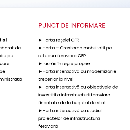
PUNCT DE INFORMARE
 al
►Harta rețelei CFR
aborat de
►Harta – Cresterea mobilitatii pe
iile pe
reteaua feroviara CFR
 care
►Lucrări în regie proprie
 pe
►Harta interactivă cu modernizările
dministrată
trecerilor la nivel
►Harta interactivă cu obiectivele de
investiții a infrastructurii feroviare
finanțate de la bugetul de stat
►Harta interactivă cu stadiul
proiectelor de infrastructură
feroviară