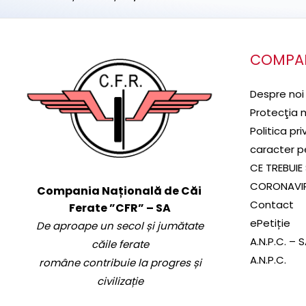
COMPA
Despre noi
Protecţia 
Politica pr
caracter p
CE TREBUIE 
CORONAVI
Compania Națională de Căi
Contact
Ferate ”CFR” – SA
ePetiție
De aproape un secol și jumătate
A.N.P.C. – 
căile ferate
A.N.P.C.
române contribuie la progres și
civilizație