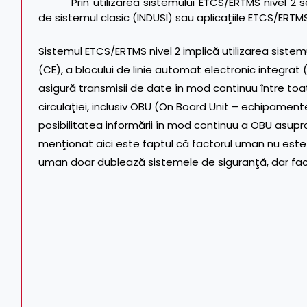
Prin utilizarea sistemului ETCS/ERTMS nivel 2
de sistemul clasic (INDUSI) sau aplicaţiile ETCS/ERTMS 
Sistemul ETCS/ERTMS nivel 2 implică utilizarea sistemu
(CE), a blocului de linie automat electronic integrat
asigură transmisii de date în mod continuu între to
circulaţiei, inclusiv OBU (On Board Unit – echipamen
posibilitatea informării în mod continuu a OBU asupr
menţionat aici este faptul că factorul uman nu este 
uman doar dublează sistemele de siguranţă, dar facto