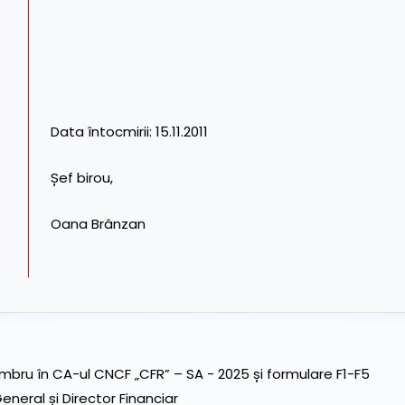
Data întocmirii: 15.11.2011
Șef birou,
Oana Brânzan
ru în CA-ul CNCF „CFR” – SA - 2025 și formulare F1-F5
neral și Director Financiar