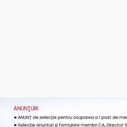
ANUNŢURI
►ANUNȚ de selecție pentru ocuparea a 1 post de memb
►Selecție anunțuri și formulare membri CA, Director Ge