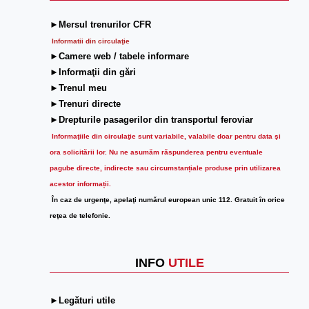
►Mersul trenurilor CFR
Informatii din circulaţie
►Camere web / tabele informare
►Informaţii din gări
►Trenul meu
►Trenuri directe
►Drepturile pasagerilor din transportul feroviar
Informaţiile din circulaţie sunt variabile, valabile doar pentru data şi
ora solicitării lor.
Nu ne asumăm răspunderea pentru eventuale
pagube directe, indirecte sau circumstanțiale produse prin utilizarea
acestor informații.
În caz de urgenţe, apelaţi numărul european unic 112. Gratuit în orice
reţea de telefonie.
INFO
UTILE
►Legături utile