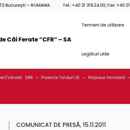
0873 București – ROMANIA
Tel.:
+40 21 319.24.00
, Fax:
+40 21
Termeni de utilizare
e Căi Ferate ”CFR” – SA
Legături utile
ieri/Vanzari
DRR
Proiecte fonduri UE
Reţeaua feroviară
COMUNICAT DE PRESĂ‚ 15.11.2011