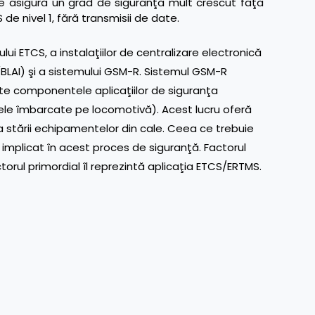
 se asigură un grad de siguranţă mult crescut faţă
de nivel 1, fără transmisii de date.
lui ETCS, a instalaţiilor de centralizare electronică
 (BLAI) şi a sistemului GSM-R. Sistemul GSM-R
ate componentele aplicaţiilor de siguranţa
tele îmbarcate pe locomotivă). Acest lucru oferă
a stării echipamentelor din cale. Ceea ce trebuie
implicat în acest proces de siguranţă. Factorul
rul primordial îl reprezintă aplicaţia ETCS/ERTMS.