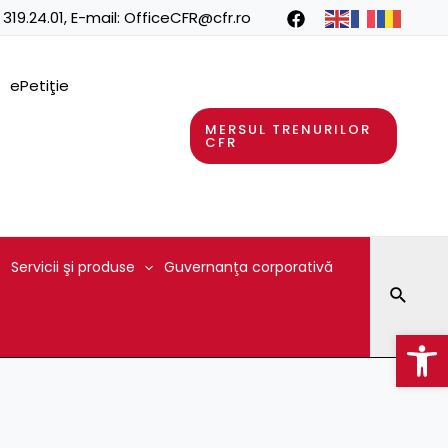
 319.24.01
, E-mail:
OfficeCFR@cfr.ro
ePetiţie
MERSUL TRENURILOR
CFR
Servicii şi produse
Guvernanţa corporativă
Searc
Op