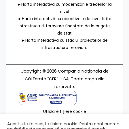
►Harta interactivă cu modernizările trecerilor la
nivel
►Harta interactivă cu obiectivele de investiții a
infrastructurii feroviare finanțate de la bugetul
de stat
►Harta interactivă cu stadiul proiectelor de
infrastructură feroviară
Copyright © 2026 Compania Națională de
Căi Ferate ”CFR” – SA. Toate drepturile
rezervate.
Utilizare fișiere cookie
Termeni de utilizare
Acest site folosește fișiere cookie. Pentru continuarea
Contact