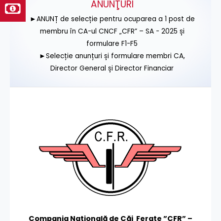
ANUNŢURI
►ANUNȚ de selecție pentru ocuparea a 1 post de
membru în CA-ul CNCF „CFR” – SA - 2025 și
formulare F1-F5
►Selecție anunțuri și formulare membri CA,
Director General și Director Financiar
Compania Națională de Căi Ferate ”CFR” –