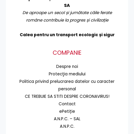
SA
De aproape un secol și jumătate căile ferate
române contribuie la progres și civilizație
Calea pentru un transport
ecologic și sigur
COMPANIE
Despre noi
Protecţia mediului
Politica privind prelucrarea datelor cu caracter
personal
CE TREBUIE SA STITI DESPRE CORONAVIRUS!
Contact
ePetiție
A.N.P.C. – SAL
A.N.P.C.