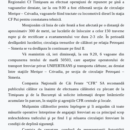
Regionalei Cf Timişoara au efectuat operaţiuni de repunere pe şină a
vagoanelor deraiate, iar la ora 9.00 a fost eliberată secţia de circulaţie
Merişor – Crivadia, vagoanele fiind tractate cu locomotivă diesel în staţia
CF Pui pentru constatarea tehnică.
Menţionăm că linia de cale ferată a fost afectată pe o distanţă de
aproximativ 300 de metri, iar lucrările de înlocuire a celor 150 traverse
rupte şi de rectificare a ecartamentului vor dura 2-3 zile. În perioadă
desfăşurării lucrărilor, circulaţia trenurilor de călători pe relaţia Petroşani
– Simeria se va desfăşura în continuare pe firul II.
Vă reamintim că, ieri dimineaţă, la ora 9.20, 6 vagoane din
compunerea trenlui de marfă 50503, care aparţine operatorului de
transport feroviar privat UNIFERTRANS şi transporta cărbune, au deraiat
între staţiile Merişor – Crivadia, pe secţia de circulaţie Petroşani –
Simeria.
Compania Naţională de Căi Ferate “CFR” SA recomandă
publicului călător ca înainte de efectuarea călătoriei cu plecare de la
Timişoara şi de la Bucureşti să solicite informaţii despre întârzierile
acumulate în parcurs, în staţiile şi agenţiile CFR centrale şi locale.
Mulţumim călătorilor pentru înţelegere şi îi asigurăm că toate
măsurile operative întreprinse de angajaţii feroviari au ca principal scop
redeschiderea traficului şi pe firul I şi reluarea circulaţiei feroviare în
condiţii de deplină siguranţă.
Comisia de cercetare, condusă de reprezentanţii Autorităţii