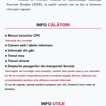
Feroviare Române (AFER), va stabili cauzele care au dus la deraierea
celor şase vagoane.
INFO
CĂLĂTORI
►Mersul trenurilor CFR
Informatii din circulaţie
►Camere web / tabele informare
►Informaţii din gări
►Trenul meu
►Trenuri directe
►Drepturile pasagerilor din transportul feroviar
Informaţiile din circulaţie sunt variabile, valabile doar pentru data şi ora solicitării
lor.
Nu ne asumăm răspunderea pentru eventuale pagube directe, indirecte sau
circumstanțiale produse prin utilizarea acestor informații.
În caz de urgenţe, apelaţi numărul european unic 112. Gratuit în orice reţea de
telefonie.
INFO
UTILE