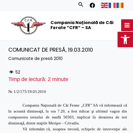
Skip
Search
to
MA
content
Compania Națională de Căi
M
Ferate ”CFR” – SA
Op
COMUNICAT DE PRESĂ‚ 19.03.2010
Comunicate de presă 2010
52
Timp de lectură:
2
minute
Nr. 1/2/175/19.03.2010
Compania Naţională de Căi Ferate „CFR” SA vă informează că
în această dimineaţă, la ora 7.20, a fost ridicat şi ultimul vagon din
compunerea trenului de marfă 50503, implicat în deraierea de ieri
dimineaţă, dintre staţiile Merişor – Crivadia.
Vă informăm că, noaptea trecută, echipele de intervenţie ale