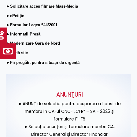
►Solicitare acces filmare Mass-Media
►ePetiție
►Formular Legea 544/2001
►Informații Presă
►Modernizare Gara de Nord
►Hartă site
►Fii pregătit pentru situații de urgență
ANUNŢURI
►ANUNȚ de selecție pentru ocuparea a 1 post de
membru în CA-ul CNCF „CFR” – SA - 2025 și
formulare F1-F5
►Selecție anunțuri și formulare membri CA,
Director General și Director Financiar