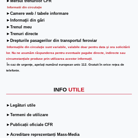
►Mersul trenurilor CFR
Informatii din circulaţie
►Camere web / tabele informare
►Informaţii din gări
►Trenul meu
►Trenuri directe
►Drepturile pasagerilor din transportul feroviar
Informaţiile din circulaţie sunt variabile, valabile doar pentru data şi ora solicitării
lor.
Nu ne asumăm răspunderea pentru eventuale pagube directe, indirecte sau
circumstanțiale produse prin utilizarea acestor informații.
În caz de urgenţe, apelaţi numărul european unic 112. Gratuit în orice reţea de
telefonie.
INFO
UTILE
►Legături utile
►Termeni de utilizare
►Publicații oficiale CFR
►Acreditare reprezentanți Mass-Media