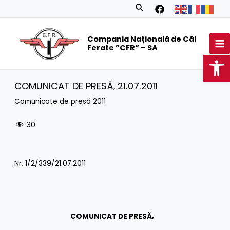
Skip
Search
to
MA
content
Compania Națională de Căi
M
Ferate ”CFR” – SA
Op
COMUNICAT DE PRESĂ‚ 21.07.2011
Comunicate de presă 2011
30
Nr. 1/2/339/21.07.2011
COMUNICAT DE PRESĂ‚