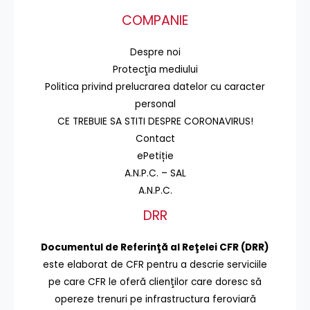
COMPANIE
Despre noi
Protecţia mediului
Politica privind prelucrarea datelor cu caracter
personal
CE TREBUIE SA STITI DESPRE CORONAVIRUS!
Contact
ePetiție
A.N.P.C. – SAL
A.N.P.C.
DRR
Documentul de Referinţă al Reţelei CFR (DRR)
este elaborat de CFR pentru a descrie serviciile
pe care CFR le oferă clienţilor care doresc să
opereze trenuri pe infrastructura feroviară