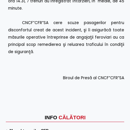
ora 14.31, 7 trenuri au înregistrat întârzieri, în medie, de 45
minute.
CNCF”CFR”SA cere scuze pasagerilor pentru
disconfortul creat de acest incident, şi îi asigurăcă toate
măsurile operative întreprinse de angajaţii feroviari au ca
principal scop remedierea şi reluarea traficului în condiţii
de siguranţă.
Biroul de Presă al CNCF”CFR”SA
INFO
CĂLĂTORI