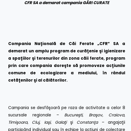
CFR SA a demarat campania G
Ă
RI CURATE
Compania Naţională de Căi Ferate „CFR” SA a
demarat un amplu program de curăţenie
şi igienizare
a spaţiilor şi terenurilor din zona căii ferate, program
prin care compania doreşte să promoveze acţiunile
comune de ecologizare a mediului, în rândul
cetăţenilor şi al călătorilor.
Campania se desfăşoară pe raza de activitate a celor 8
sucursale regionale –
Bucureşti, Braşov, Craiova,
Timişoara, Cluj, Iaşi, Galaţi
şi
Constanţa
– angajaţii
participând individual sau în echipe la acţiuni de colectare