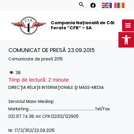
Skip
Search
to
MA
content
Compania Națională de Căi
M
Ferate ”CFR” – SA
Op
COMUNICAT DE PRESĂ 23.09.2015
Comunicate de presă 2015
38
Timp de lectură:
2
minute
DIRECŢIA RELAŢII INTERNAŢIONALE ŞI MASS-MEDIA
Serviciul Mass-Mediaşi
Marketing………………………………………………………………..Tel/Fax:
021.317.74.38; int CFR:122312/122905
Nr: 17/2/352/23.09.2015