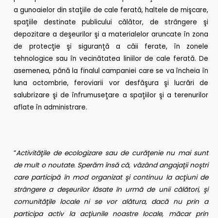
a gunoaielor din staţiile de cale ferată, haltele de mişcare,
spaţiile destinate publicului călător, de strângere şi
depozitare a deşeurilor şi a materialelor aruncate în zona
de protecţie şi siguranţă a căii ferate, în zonele
tehnologice sau în vecinătatea liniilor de cale ferată. De
asemenea, până la finalul campaniei care se va încheia în
luna octombrie, feroviarii vor desfăşura şi lucrări de
salubrizare şi de înfrumuseţare a spaţiilor şi a terenurilor
aflate în administrare.
“
Activităţile de ecologizare sau de curăţenie nu mai sunt
de mult o noutate. Sperăm însă că, văzând angajaţii noştri
care participă în mod organizat şi continuu la acţiuni de
strângere a deşeurilor lăsate în urmă de unii călători, şi
comunităţile locale ni se vor alătura, dacă nu prin a
participa activ la acţiunile noastre locale, măcar prin