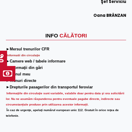
Şef Serviciu
Oana BRÂNZAN
INFO
CĂLĂTORI
►Mersul trenurilor CFR
Informatii din circulaţie
►Camere web / tabele informare
►Informaţii din gări
►Trenul meu
►Trenuri directe
►Drepturile pasagerilor din transportul feroviar
Informaţiile din circulaţie sunt variabile, valabile doar pentru data şi ora solicitării
lor.
Nu ne asumăm răspunderea pentru eventuale pagube directe, indirecte sau
circumstanțiale produse prin utilizarea acestor informații.
În caz de urgenţe, apelaţi numărul european unic 112. Gratuit în orice reţea de
telefonie.