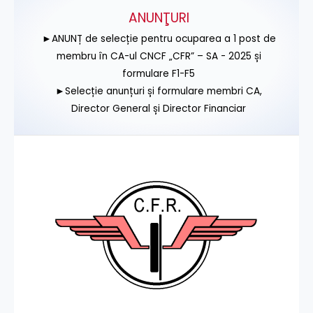
ANUNŢURI
►ANUNȚ de selecție pentru ocuparea a 1 post de
membru în CA-ul CNCF „CFR” – SA - 2025 și
formulare F1-F5
►Selecție anunțuri și formulare membri CA,
Director General și Director Financiar