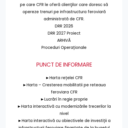
pe care CFR le oferă clienţilor care doresc să
opereze trenuri pe infrastructura feroviară
administrată de CFR.
DRR 2026
DRR 2027 Proiect
ARHIVĂ
Proceduri Operaționale
PUNCT DE INFORMARE
►Harta rețelei CFR
►Harta – Cresterea mobilitatii pe reteaua
feroviara CFR
►Lucrări în regie proprie
►Harta interactivă cu modernizările trecerilor la
nivel
►Harta interactivă cu obiectivele de investiții a
infrastructurii feroviare finanțate de la bugetul