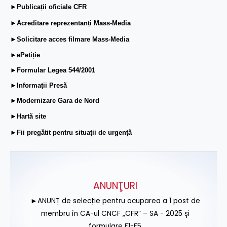
►Publicații oficiale CFR
►Acreditare reprezentanți Mass-Media
►Solicitare acces filmare Mass-Media
►ePetiție
►Formular Legea 544/2001
►Informații Presă
►Modernizare Gara de Nord
►Hartă site
►Fii pregătit pentru situații de urgență
ANUNŢURI
►ANUNȚ de selecție pentru ocuparea a 1 post de
membru în CA-ul CNCF „CFR” – SA - 2025 și
formulare F1-F5