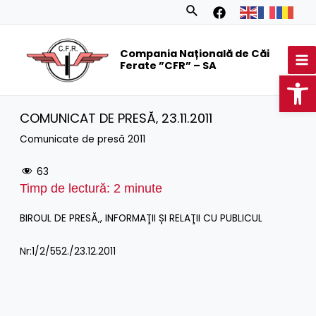
Skip
Search
to
MA
content
Compania Națională de Căi
M
Ferate ”CFR” – SA
Op
COMUNICAT DE PRESĂ‚ 23.11.2011
Comunicate de presă 2011
63
Timp de lectură:
2
minute
BIROUL DE PRESĂ‚, INFORMAŢII ȘI RELAŢII CU PUBLICUL
Nr:1/2/552./23.12.2011