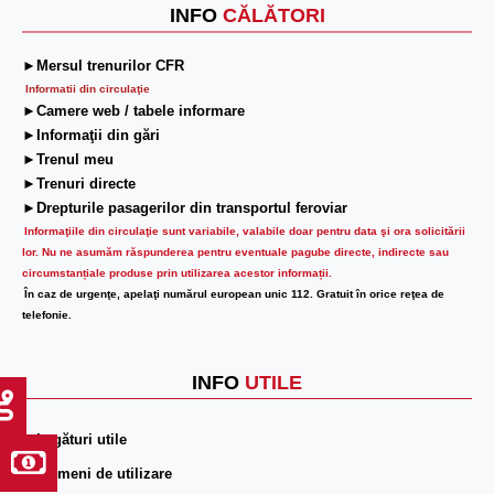
INFO
CĂLĂTORI
►Mersul trenurilor CFR
Informatii din circulaţie
►Camere web / tabele informare
►Informaţii din gări
►Trenul meu
►Trenuri directe
►Drepturile pasagerilor din transportul feroviar
Informaţiile din circulaţie sunt variabile, valabile doar pentru data şi ora solicitării
lor.
Nu ne asumăm răspunderea pentru eventuale pagube directe, indirecte sau
circumstanțiale produse prin utilizarea acestor informații.
În caz de urgenţe, apelaţi numărul european unic 112. Gratuit în orice reţea de
telefonie.
INFO
UTILE
►Legături utile
►Termeni de utilizare