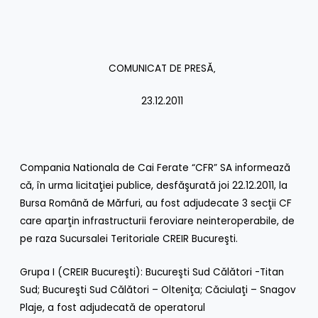
COMUNICAT DE PRESĂ‚
23.12.2011
Compania Nationala de Cai Ferate “CFR” SA informează
că, în urma licitaţiei publice, desfăşurată joi 22.12.2011, la
Bursa Română de Mărfuri, au fost adjudecate 3 secţii CF
care aparţin infrastructurii feroviare neinteroperabile, de
pe raza Sucursalei Teritoriale CREIR Bucureşti.
Grupa I (CREIR Bucureşti): Bucureşti Sud Călători -Titan
Sud; Bucureşti Sud Călători – Olteniţa; Căciulaţi – Snagov
Plaje, a fost adjudecată de operatorul