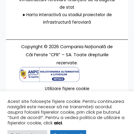
de stat
►Harta interactivă cu stadiul proiectelor de
infrastructură feroviară
Copyright © 2026 Compania Națională de
Căi Ferate ”CFR” – SA. Toate drepturile
rezervate.
Utilizare fișiere cookie
Termeni de utilizare
Acest site folosește fișiere cookie. Pentru continuarea
Contact
navigării este necesar să ne transmiteți acordul
asupra folosirii fișierelor cookie, prin click pe butonul
“Sunt de acord!”. Pentru a vedea politica de utilizare a
fișierelor cookie, click
aici
.
Ultima modificare a paginii 28/12/2011