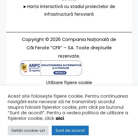
►Harta interactivă cu stadiul proiectelor de
infrastructură feroviară
Copyright © 2026 Compania Națională de
Căi Ferate ”CFR” – SA. Toate drepturile
rezervate.
Utilizare fișiere cookie
Termeni de utilizare
Acest site folosește fișiere cookie. Pentru continuarea
Contact
navigării este necesar să ne transmiteți acordul
asupra folosirii fișierelor cookie, prin click pe butonul
“Sunt de acord!”. Pentru a vedea politica de utilizare a
fișierelor cookie, click
aici
.
Ultima modificare a paginii 26/01/2012
Setări cookie-uri
Sunt de acord!