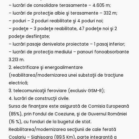
– lucrări de consolidare terasamente – 4.605 m;
– lucrări de protecţie albie şi terasamente – 332 m;
– poduri – 2 poduri reabilitate şi 4 poduri noi;
– podeţe – 3 podeţe reabilitate, 47 podeţe noi şi 2
podeţe desfiinţate;
– lucrări pasaje denivelate proiectate – 1 pasaj inferior;
– lucrări de protecţia mediului – panouri fonoabsorbante
3.213 m.
2. electrificare şi energoalimentare
(reabilitarea/modernizarea unei substaţii de tracţiune
electrică;
3. telecomunicaţii feroviare (exclusiv GSM-R);
4. lucrări de construcţii civile.
Sursa de finanţare este asigurată de Comisia Europeană
(85%), prin Fondul de Coeziune, şi de Guvernul României
(15 %), cu fonduri de la bugetul de stat.
Reabilitarea/modernizarea secţiunii de cale ferată
Coşlariu – Sighişoara (89.5 Km), parte integrantă a