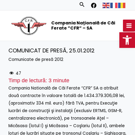
Skip
Search
to
MA
content
Compania Națională de Căi
M
Ferate ”CFR” – SA
Op
COMUNICAT DE PRESĂ‚ 25.01.2012
Comunicate de presă 2012
47
Timp de lectură:
3
minute
Compania Natională de Căi Ferate “CFR” SA a atribuit
două contracte în valoare totală de 1.434.379.306,08 lei,
(aproximativ 334 mil. euro) fără TVA, pentru Execuţie
lucrări de construcţii şi instalaţii (exclusiv ERTMS, GSM-R,
centralizarea electronică), pe tronsoanele Aţel –
Micăsasa (lotul I) şi Micăsasa – Coşlariu (lotul II), ambele
loturi de lucrări situate pe tronsonul Coşlariu – Sighişoara,