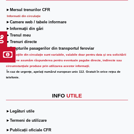
►Mersul trenurilor CFR
Informatii din circulaţie
►Camere web / tabele informare
►Informaţii din gări
►Trenul meu
►Trenuri directe
►Drepturile pasagerilor din transportul feroviar
Informaţiile din circulaţie sunt variabile, valabile doar pentru data şi ora solicitării
lor.
Nu ne asumăm răspunderea pentru eventuale pagube directe, indirecte sau
circumstanțiale produse prin utilizarea acestor informații.
În caz de urgenţe, apelaţi numărul european unic 112. Gratuit în orice reţea de
telefonie.
INFO
UTILE
►Legături utile
►Termeni de utilizare
►Publicații oficiale CFR