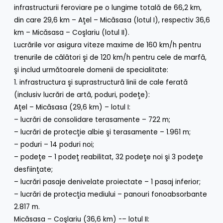
infrastructurii feroviare pe o lungime totală de 66,2 km,
din care 29,6 km – Aţel – Micăsasa (lotul I), respectiv 36,6
km – Micăsasa – Coşlariu (lotul II).
Lucrările vor asigura viteze maxime de 160 km/h pentru
trenurile de călători şi de 120 km/h pentru cele de marfă,
şi includ următoarele domenii de specialitate:
1. infrastructura şi suprastructură linii de cale ferată
(inclusiv lucrări de artă, poduri, podeţe):
Aţel – Micăsasa (29,6 km) – lotul I:
– lucrări de consolidare terasamente – 722 m;
– lucrări de protecţie albie şi terasamente – 1.961 m;
– poduri – 14 poduri noi;
– podeţe – 1 podeţ reabilitat, 32 podeţe noi şi 3 podeţe
desfiinţate;
– lucrări pasaje denivelate proiectate – 1 pasaj inferior;
– lucrări de protecţia mediului – panouri fonoabsorbante
2.817 m.
Micăsasa – Coşlariu (36,6 km) -– lotul II: