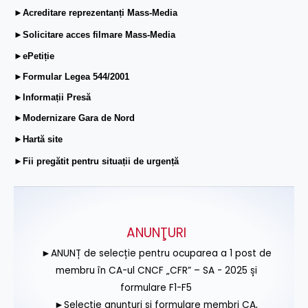
►Acreditare reprezentanți Mass-Media
►Solicitare acces filmare Mass-Media
►ePetiție
►Formular Legea 544/2001
►Informații Presă
►Modernizare Gara de Nord
►Hartă site
►Fii pregătit pentru situații de urgență
ANUNŢURI
►ANUNȚ de selecție pentru ocuparea a 1 post de
membru în CA-ul CNCF „CFR” – SA - 2025 și
formulare F1-F5
►Selecție anunțuri și formulare membri CA,