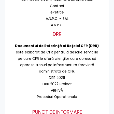
Contact
ePetiție
A.N.P.C. – SAL
A.N.P.C.
DRR
Documentul de Referinţă al Reţelei CFR (DRR)
este elaborat de CFR pentru a descrie serviciile
pe care CFR le oferă clienţilor care doresc să
opereze trenuri pe infrastructura feroviară
administrată de CFR.
DRR 2026
DRR 2027 Proiect
ARHIVĂ
Proceduri Operaționale
PUNCT DE INFORMARE