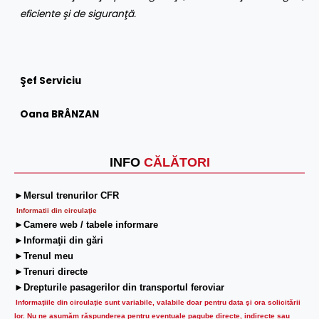
eficiente şi de siguranţă
.
Şef Serviciu
Oana BRÂNZAN
INFO
CĂLĂTORI
►Mersul trenurilor CFR
Informatii din circulaţie
►Camere web / tabele informare
►Informaţii din gări
►Trenul meu
►Trenuri directe
►Drepturile pasagerilor din transportul feroviar
Informaţiile din circulaţie sunt variabile, valabile doar pentru data şi ora solicitării
lor.
Nu ne asumăm răspunderea pentru eventuale pagube directe, indirecte sau