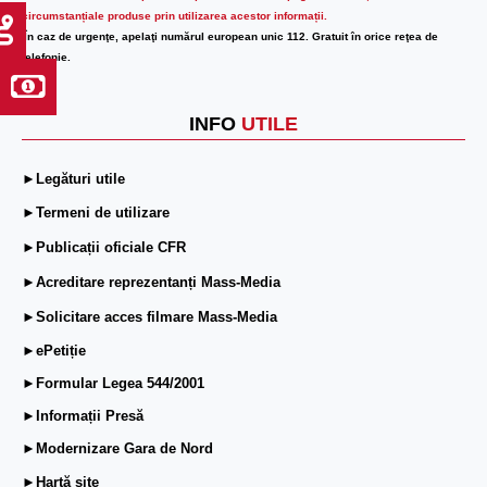
circumstanțiale produse prin utilizarea acestor informații.
În caz de urgenţe, apelaţi numărul european unic 112. Gratuit în orice reţea de
telefonie.
INFO
UTILE
►Legături utile
►Termeni de utilizare
►Publicații oficiale CFR
►Acreditare reprezentanți Mass-Media
►Solicitare acces filmare Mass-Media
►ePetiție
►Formular Legea 544/2001
►Informații Presă
►Modernizare Gara de Nord
►Hartă site