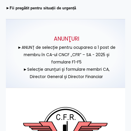
►Fii pregătit pentru situații de urgență
ANUNŢURI
►ANUNȚ de selecție pentru ocuparea a 1 post de
membru în CA-ul CNCF „CFR” – SA - 2025 și
formulare F1-F5
►Selecție anunțuri și formulare membri CA,
Director General și Director Financiar