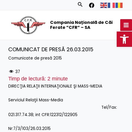
Skip
Search
to
MA
content
Compania Națională de Căi
M
Ferate ”CFR” – SA
Op
COMUNICAT DE PRESĂ 26.03.2015
Comunicate de presă 2015
37
Timp de lectură:
2
minute
DIRECŢIA RELAŢII INTERNAŢIONALE ŞI MASS-MEDIA
Serviciul Relaţii Mass-Media
Tel/Fax:
021.317.74.38; int CFR:122312/122905
Nr:7/3/103/26.03.2015