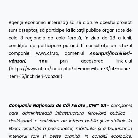
Agenţii economici interesaţi să se alăture acestui proiect
sunt aşteptaţi să participe la licitaţii publice organizate de
cele 8 regionale de cale ferată, în ziua de 28 a lunii,
condiţiile de participare putând fi consultate pe site-ul
companiei
www.cfr.ro
, domeniul
Anunţuri/închirieri-
vânzari
, sau
prin accesarea link-ului
(
https://www.cfr.ro/index.php/ct-menu-item-3/ct-menu-
item-15/inchirieri-vanzari
).
Compania Naţională de Căi Ferate „CFR” SA
– companie
care administrează infrastructura feroviară publică –
desfăşoară o activitate de interes public şi contribuie la
libera circulaţie a persoanelor, mărfurilor şi a bunurilor în
interiorul ţării şi peste graniţă, în condiţii ecologice,