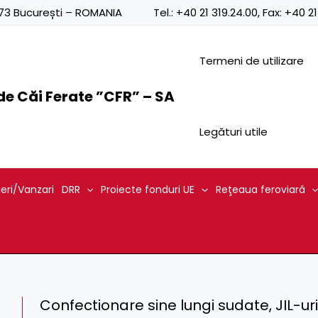
0873 București – ROMANIA
Tel.:
+40 21 319.24.00
, Fax:
+40 21
Termeni de utilizare
e Căi Ferate ”CFR” – SA
Legături utile
ieri/Vanzari
DRR
Proiecte fonduri UE
Reţeaua feroviară
Confectionare sine lungi sudate, JIL-uri