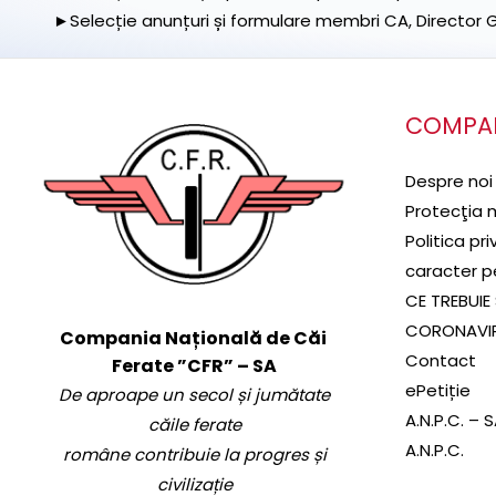
►Selecție anunțuri și formulare membri CA, Director Ge
COMPA
Despre noi
Protecţia 
Politica pr
caracter p
CE TREBUIE 
CORONAVI
Compania Națională de Căi
Contact
Ferate ”CFR” – SA
ePetiție
De aproape un secol și jumătate
A.N.P.C. – 
căile ferate
A.N.P.C.
române contribuie la progres și
civilizație