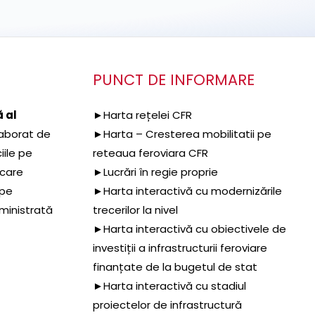
PUNCT DE INFORMARE
 al
►Harta rețelei CFR
aborat de
►Harta – Cresterea mobilitatii pe
iile pe
reteaua feroviara CFR
 care
►Lucrări în regie proprie
 pe
►Harta interactivă cu modernizările
dministrată
trecerilor la nivel
►Harta interactivă cu obiectivele de
investiții a infrastructurii feroviare
finanțate de la bugetul de stat
►Harta interactivă cu stadiul
proiectelor de infrastructură