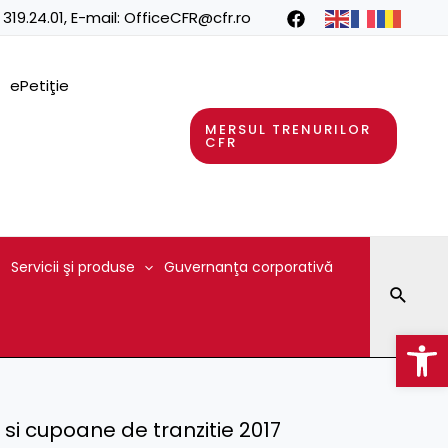
 319.24.01
, E-mail:
OfficeCFR@cfr.ro
ePetiţie
MERSUL TRENURILOR
CFR
Servicii şi produse
Guvernanţa corporativă
Searc
Op
 si cupoane de tranzitie 2017