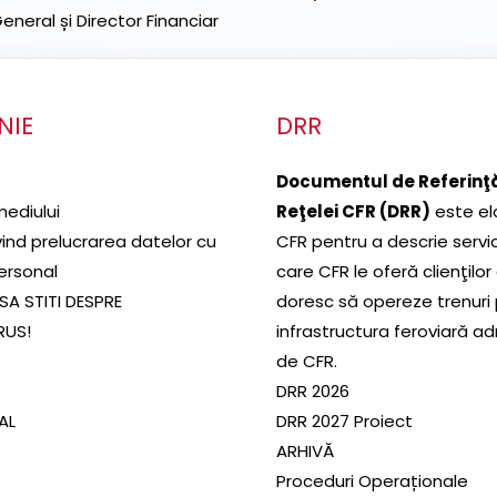
neral și Director Financiar
NIE
DRR
Documentul de Referinţă
mediului
Reţelei CFR (DRR)
este el
ivind prelucrarea datelor cu
CFR pentru a descrie servic
ersonal
care CFR le oferă clienţilor
SA STITI DESPRE
doresc să opereze trenuri
RUS!
infrastructura feroviară a
de CFR.
DRR 2026
SAL
DRR 2027 Proiect
ARHIVĂ
Proceduri Operaționale