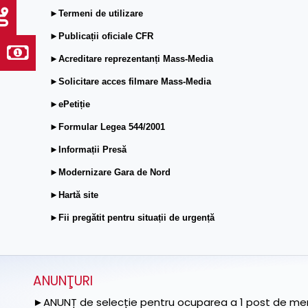
►Termeni de utilizare
►Publicații oficiale CFR
►Acreditare reprezentanți Mass-Media
►Solicitare acces filmare Mass-Media
►ePetiție
►Formular Legea 544/2001
►Informații Presă
►Modernizare Gara de Nord
►Hartă site
►Fii pregătit pentru situații de urgență
ANUNŢURI
►ANUNȚ de selecție pentru ocuparea a 1 post de memb