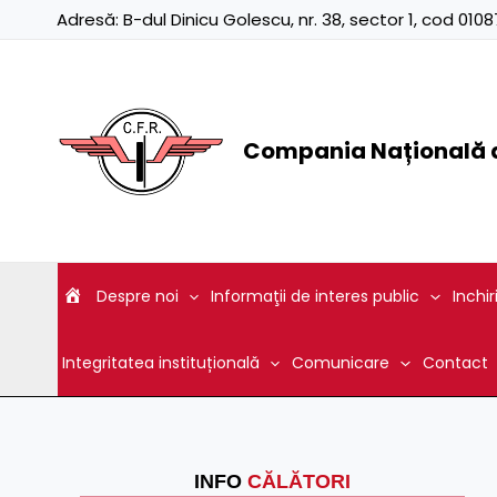
Skip
Adresă:
B-dul Dinicu Golescu, nr. 38, sector 1, cod 01
to
content
Compania Națională d
Despre noi
Informaţii de interes public
Inchir
Integritatea instituțională
Comunicare
Contact
INFO
CĂLĂTORI