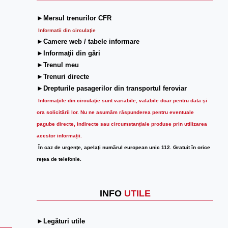
►Mersul trenurilor CFR
Informatii din circulaţie
►Camere web / tabele informare
►Informaţii din gări
►Trenul meu
►Trenuri directe
►Drepturile pasagerilor din transportul feroviar
Informaţiile din circulaţie sunt variabile, valabile doar pentru data şi
ora solicitării lor.
Nu ne asumăm răspunderea pentru eventuale
pagube directe, indirecte sau circumstanțiale produse prin utilizarea
acestor informații.
În caz de urgenţe, apelaţi numărul european unic 112. Gratuit în orice
reţea de telefonie.
INFO
UTILE
►Legături utile