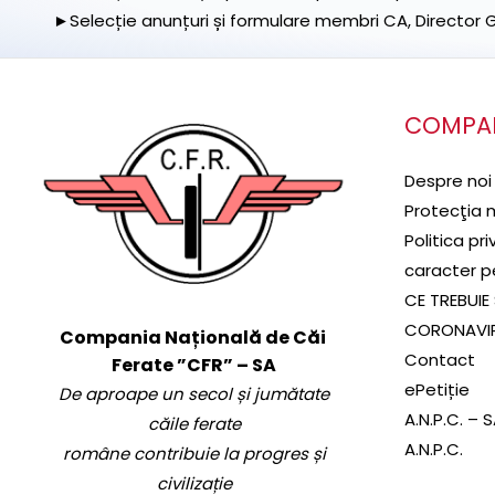
►Selecție anunțuri și formulare membri CA, Director Ge
COMPA
Despre noi
Protecţia 
Politica pr
caracter p
CE TREBUIE 
CORONAVI
Compania Națională de Căi
Contact
Ferate ”CFR” – SA
ePetiție
De aproape un secol și jumătate
A.N.P.C. – 
căile ferate
A.N.P.C.
române contribuie la progres și
civilizație