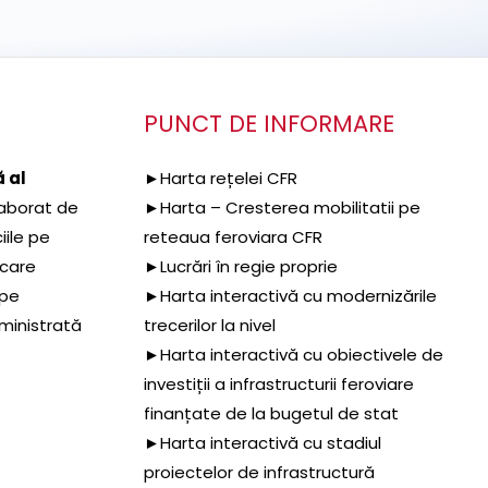
PUNCT DE INFORMARE
 al
►Harta rețelei CFR
aborat de
►Harta – Cresterea mobilitatii pe
iile pe
reteaua feroviara CFR
 care
►Lucrări în regie proprie
 pe
►Harta interactivă cu modernizările
dministrată
trecerilor la nivel
►Harta interactivă cu obiectivele de
investiții a infrastructurii feroviare
finanțate de la bugetul de stat
►Harta interactivă cu stadiul
proiectelor de infrastructură