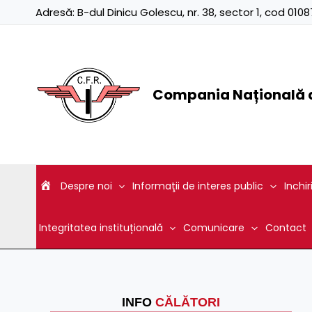
Skip
Adresă:
B-dul Dinicu Golescu, nr. 38, sector 1, cod 01
to
content
Compania Națională d
Despre noi
Informaţii de interes public
Inchir
Integritatea instituțională
Comunicare
Contact
INFO
CĂLĂTORI