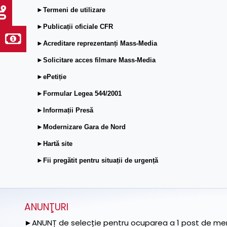
►Termeni de utilizare
►Publicații oficiale CFR
►Acreditare reprezentanți Mass-Media
►Solicitare acces filmare Mass-Media
►ePetiție
►Formular Legea 544/2001
►Informații Presă
►Modernizare Gara de Nord
►Hartă site
►Fii pregătit pentru situații de urgență
ANUNŢURI
►ANUNȚ de selecție pentru ocuparea a 1 post de memb