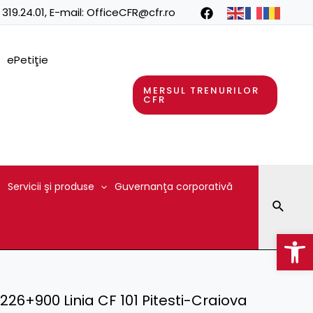
 319.24.01
, E-mail:
OfficeCFR@cfr.ro
ePetiţie
MERSUL TRENURILOR
CFR
Servicii şi produse
Guvernanţa corporativă
Searc
Op
6+900 Linia CF 101 Pitesti-Craiova