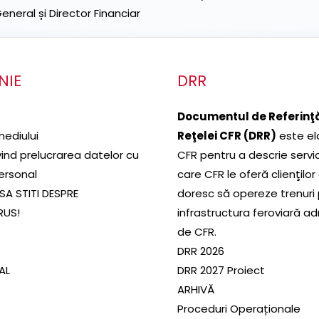
neral și Director Financiar
NIE
DRR
Documentul de Referinţă
mediului
Reţelei CFR (DRR)
este el
ivind prelucrarea datelor cu
CFR pentru a descrie servic
ersonal
care CFR le oferă clienţilor
SA STITI DESPRE
doresc să opereze trenuri
RUS!
infrastructura feroviară a
de CFR.
DRR 2026
SAL
DRR 2027 Proiect
ARHIVĂ
Proceduri Operaționale