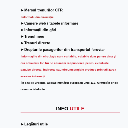
►Mersul trenurilor CFR
Informatii din circulaţie
►Camere web / tabele informare
►Informaţii din gări
►Trenul meu
►Trenuri directe
►Drepturile pasagerilor din transportul feroviar
Informaţiile din circulaţie sunt variabile, valabile doar pentru data şi
ora solicitării lor.
Nu ne asumăm răspunderea pentru eventuale
pagube directe, indirecte sau circumstanțiale produse prin utilizarea
acestor informații.
În caz de urgenţe, apelaţi numărul european unic 112. Gratuit în orice
reţea de telefonie.
INFO
UTILE
►Legături utile