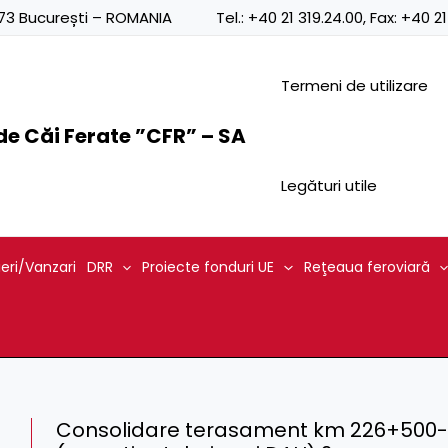
0873 București – ROMANIA
Tel.:
+40 21 319.24.00
, Fax:
+40 21
Termeni de utilizare
e Căi Ferate ”CFR” – SA
Legături utile
ieri/Vanzari
DRR
Proiecte fonduri UE
Reţeaua feroviară
Consolidare terasament km 226+500-22