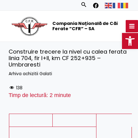
Skip
Search
to
MA
content
Compania Națională de Căi
M
Ferate ”CFR” – SA
Op
Construire trecere la nivel cu calea ferata
linia 704, fir I+II, km CF 252+935 –
Umbraresti
Arhiva achizitii Galati
138
Timp de lectură:
2
minute