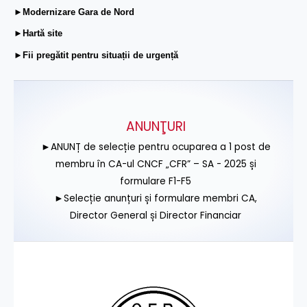
►Modernizare Gara de Nord
►Hartă site
►Fii pregătit pentru situații de urgență
ANUNŢURI
►ANUNȚ de selecție pentru ocuparea a 1 post de
membru în CA-ul CNCF „CFR” – SA - 2025 și
formulare F1-F5
►Selecție anunțuri și formulare membri CA,
Director General și Director Financiar