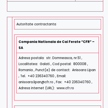
Autoritate contractanta
Compania Nationala de Cai Ferate “CFR” –
SA
Adresa postala:
str. Domneasca, nr.51
,
Localitatea:
Galati
,
Cod postal:
800008
,
Romania
,
Punct(e) de contact:
Anisoara Lipan
,
Tel.
+40 236340760
,
Email:
anisoara.lipan@cfr.ro
,
Fax:
+40 236340760
,
Adresa internet (URL):
www.cfr.ro