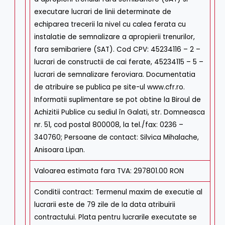
executare lucrari de linii determinate de
echiparea trecerii la nivel cu calea ferata cu
instalatie de semnalizare a apropierii trenurilor,
fara semibariere (SAT). Cod CPV: 45234116 – 2 –
lucrari de constructii de cai ferate, 45234115 – 5 –
lucrari de semnalizare feroviara. Documentatia
de atribuire se publica pe site-ul www.cfr.ro.
Informatii suplimentare se pot obtine la Biroul de
Achizitii Publice cu sediul în Galati, str. Domneasca
nr. 51, cod postal 800008, la tel./fax: 0236 –
340760; Persoane de contact: Silvica Mihalache,
Anisoara Lipan.
Valoarea estimata fara TVA
:
297801.00 RON
Conditii contract
:
Termenul maxim de executie al
lucrarii este de 79 zile de la data atribuirii
contractului. Plata pentru lucrarile executate se