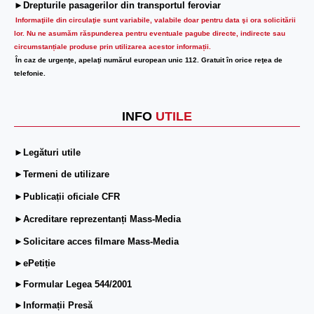
►Drepturile pasagerilor din transportul feroviar
Informaţiile din circulaţie sunt variabile, valabile doar pentru data şi ora solicitării
lor.
Nu ne asumăm răspunderea pentru eventuale pagube directe, indirecte sau
circumstanțiale produse prin utilizarea acestor informații.
În caz de urgenţe, apelaţi numărul european unic 112. Gratuit în orice reţea de
telefonie.
INFO
UTILE
►Legături utile
►Termeni de utilizare
►Publicații oficiale CFR
►Acreditare reprezentanți Mass-Media
►Solicitare acces filmare Mass-Media
►ePetiție
►Formular Legea 544/2001
►Informații Presă