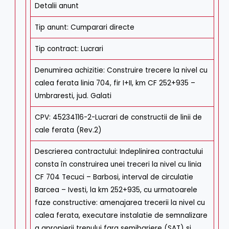
Detalii anunt
Tip anunt
:
Cumparari directe
Tip contract
:
Lucrari
Denumirea achizitie
:
Construire trecere la nivel cu
calea ferata linia 704, fir I+II, km CF 252+935 –
Umbraresti, jud. Galati
CPV
:
45234116-2-Lucrari de constructii de linii de
cale ferata (Rev.2)
Descrierea contractului
:
Indeplinirea contractului
consta în construirea unei treceri la nivel cu linia
CF 704 Tecuci – Barbosi, interval de circulatie
Barcea – Ivesti, la km 252+935, cu urmatoarele
faze constructive: amenajarea trecerii la nivel cu
calea ferata, executare instalatie de semnalizare
a apropierii trenului fara semibariere (SAT) si