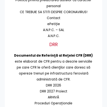
Politica privind prelucrarea datelor cu caracter
personal
CE TREBUIE SA STITI DESPRE CORONAVIRUS!
Contact
ePetiție
A.N.P.C. – SAL
A.N.P.C.
DRR
Documentul de Referinţă al Reţelei CFR (DRR)
este elaborat de CFR pentru a descrie serviciile
pe care CFR le oferă clienţilor care doresc să
opereze trenuri pe infrastructura feroviară
administrată de CFR.
DRR 2026
DRR 2027 Proiect
ARHIVĂ
Proceduri Operaționale