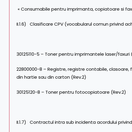
« Consumabile pentru imprimanta, copiatoare si faxuri
II.1.6) Clasificare CPV (vocabularul comun privind achi
30125110-5 – Toner pentru imprimantele laser/faxuri 
22800000-8 – Registre, registre contabile, clasoare, 
din hartie sau din carton (Rev.2)
30125120-8 – Toner pentru fotocopiatoare (Rev.2)
II.1.7) Contractul intra sub incidenta acordului privin