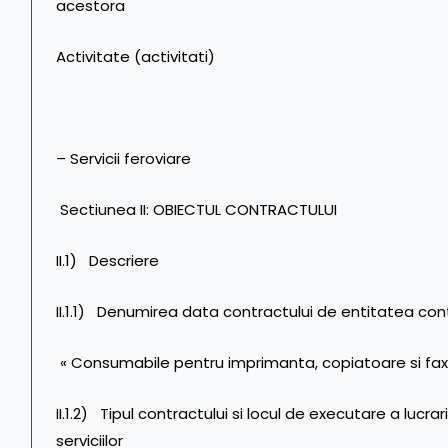
acestora
Activitate (activitati)
– Servicii feroviare
Sectiunea II: OBIECTUL CONTRACTULUI
II.1) Descriere
II.1.1) Denumirea data contractului de entitatea co
« Consumabile pentru imprimanta, copiatoare si faxur
II.1.2) Tipul contractului si locul de executare a lucra
serviciilor