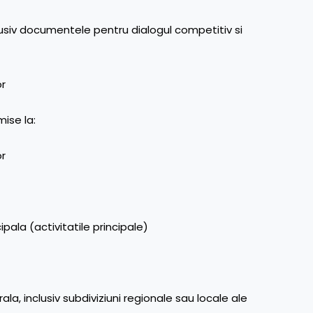
lusiv documentele pentru dialogul competitiv si
or
mise la:
or
ipala (activitatile principale)
la, inclusiv subdiviziuni regionale sau locale ale