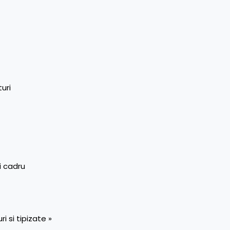
turi
i cadru
 si tipizate »