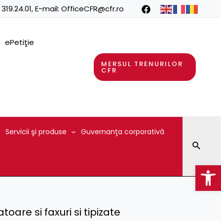
 319.24.01
, E-mail:
OfficeCFR@cfr.ro
ePetiţie
MERSUL TRENURILOR
CFR
Servicii şi produse
Guvernanţa corporativă
Searc
Op
are si faxuri si tipizate