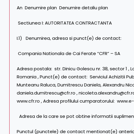
An Denumire plan Denumire detaliu plan
Sectiunea I: AUTORITATEA CONTRACTANTA
I.1) Denumirea, adresa si punct(e) de contact:
Compania Nationala de Cai Ferate “CFR” – SA
Adresa postala: str. Dinicu Golescu nr. 38, sector 1 , 
Romania , Punct(e) de contact: Serviciul Achizitii Publ
Munteanu Raluca, Dumitrescu Daniela, Alexandru Nico
daniela.dumitrescu@cfr.ro , nicoleta.alexandru@cfr.ro
www.cfr.ro , Adresa profilului cumparatorului: www.e-l
Adresa de la care se pot obtine informatii suplime
Punctul (punctele) de contact mentionat(e) anteri