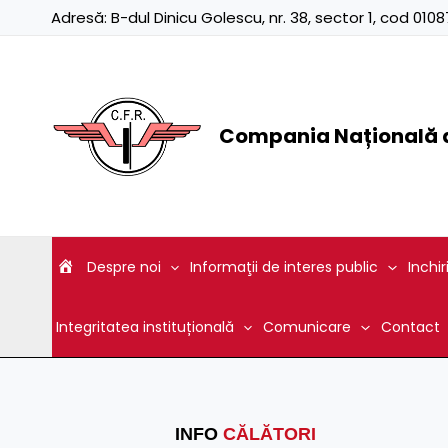
Skip
Adresă:
B-dul Dinicu Golescu, nr. 38, sector 1, cod 01
to
content
Compania Națională d
Despre noi
Informaţii de interes public
Inchir
Integritatea instituțională
Comunicare
Contact
INFO
CĂLĂTORI