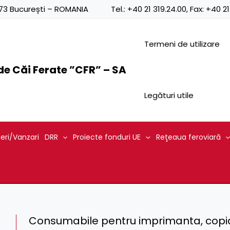
0873 București – ROMANIA
Tel.:
+40 21 319.24.00
, Fax:
+40 21
Termeni de utilizare
e Căi Ferate ”CFR” – SA
Legături utile
ieri/Vanzari
DRR
Proiecte fonduri UE
Reţeaua feroviară
Consumabile pentru imprimanta, copiato