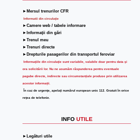
►Mersul trenurilor CFR
Informatii din circulaţie
►Camere web / tabele informare
►Informaţii din gări
►Trenul meu
►Trenuri directe
►Drepturile pasagerilor din transportul feroviar
Informaţiile din circulaţie sunt variabile, valabile doar pentru data şi
ora solicitării lor.
Nu ne asumăm răspunderea pentru eventuale
pagube directe, indirecte sau circumstanțiale produse prin utilizarea
acestor informații.
În caz de urgenţe, apelaţi numărul european unic 112. Gratuit în orice
reţea de telefonie.
INFO
UTILE
►Legături utile