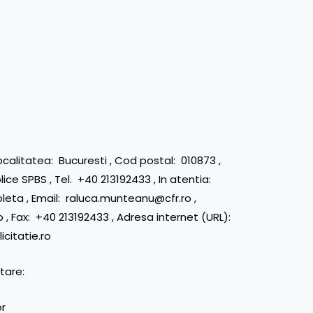
Localitatea: Bucuresti , Cod postal: 010873 ,
ice SPBS , Tel. +40 213192433 , In atentia:
leta , Email: raluca.munteanu@cfr.ro ,
 , Fax: +40 213192433 , Adresa internet (URL):
icitatie.ro
ntare:
or