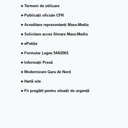
►Termeni de utilizare
►Publicații oficiale CFR
►Acreditare reprezentanți Mass-Media
►Solicitare acces filmare Mass-Media
►ePetiție
►Formular Legea 544/2001
►Informații Presă
►Modernizare Gara de Nord
►Hartă site
►Fii pregătit pentru situații de urgență