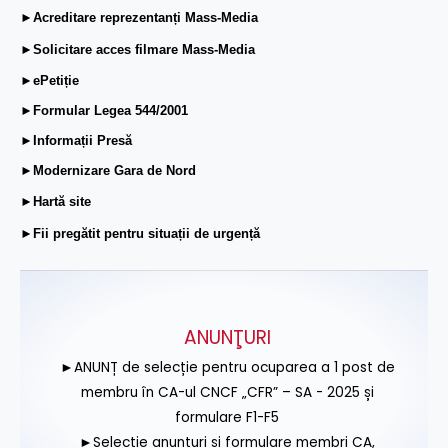
►Acreditare reprezentanți Mass-Media
►Solicitare acces filmare Mass-Media
►ePetiție
►Formular Legea 544/2001
►Informații Presă
►Modernizare Gara de Nord
►Hartă site
►Fii pregătit pentru situații de urgență
ANUNŢURI
►ANUNȚ de selecție pentru ocuparea a 1 post de
membru în CA-ul CNCF „CFR” – SA - 2025 și
formulare F1-F5
►Selecție anunțuri și formulare membri CA,