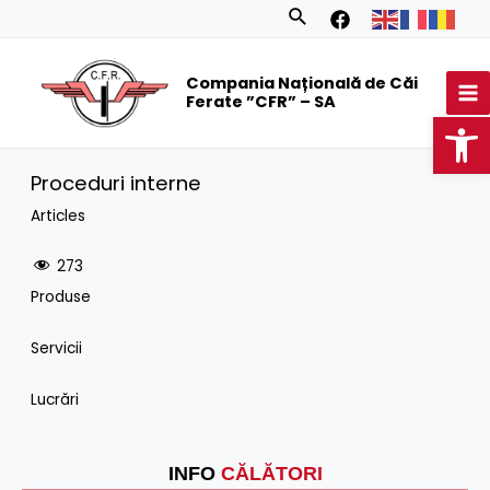
Skip
Search
to
MA
content
Compania Națională de Căi
M
Ferate ”CFR” – SA
Op
Proceduri interne
Articles
273
Produse
Servicii
Lucrări
INFO
CĂLĂTORI