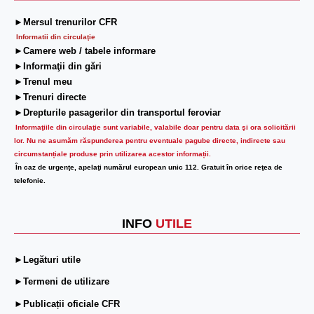
►Mersul trenurilor CFR
Informatii din circulaţie
►Camere web / tabele informare
►Informaţii din gări
►Trenul meu
►Trenuri directe
►Drepturile pasagerilor din transportul feroviar
Informaţiile din circulaţie sunt variabile, valabile doar pentru data şi ora solicitării
lor.
Nu ne asumăm răspunderea pentru eventuale pagube directe, indirecte sau
circumstanțiale produse prin utilizarea acestor informații.
În caz de urgenţe, apelaţi numărul european unic 112. Gratuit în orice reţea de
telefonie.
INFO
UTILE
►Legături utile
►Termeni de utilizare
►Publicații oficiale CFR