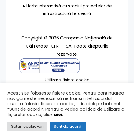
►Harta interactivă cu stadiul proiectelor de
infrastructură feroviară
Copyright © 2026 Compania Națională de
Căi Ferate ”CFR” – SA. Toate drepturile
rezervate.
Utilizare fișiere cookie
Termeni de utilizare
Acest site folosește fișiere cookie. Pentru continuarea
Contact
navigării este necesar să ne transmiteți acordul
asupra folosirii fișierelor cookie, prin click pe butonul
“Sunt de acord!”. Pentru a vedea politica de utilizare a
fișierelor cookie, click
aici
.
Ultima modificare a paginii 13/07/2022
Setări cookie-uri
Sunt de acord!