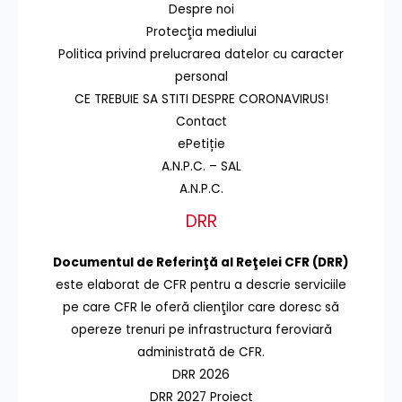
Despre noi
Protecţia mediului
Politica privind prelucrarea datelor cu caracter
personal
CE TREBUIE SA STITI DESPRE CORONAVIRUS!
Contact
ePetiție
A.N.P.C. – SAL
A.N.P.C.
DRR
Documentul de Referinţă al Reţelei CFR (DRR)
este elaborat de CFR pentru a descrie serviciile
pe care CFR le oferă clienţilor care doresc să
opereze trenuri pe infrastructura feroviară
administrată de CFR.
DRR 2026
DRR 2027 Proiect