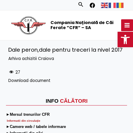
Skip
Search
to
MA
content
Compania Națională de Căi
M
Ferate ”CFR” – SA
Op
Dale peron,dale pentru treceri la nivel 2017
Arhiva achizitii Craiova
27
Download document
INFO
CĂLĂTORI
►Mersul trenurilor CFR
Informatii din circulaţie
►Camere web / tabele informare