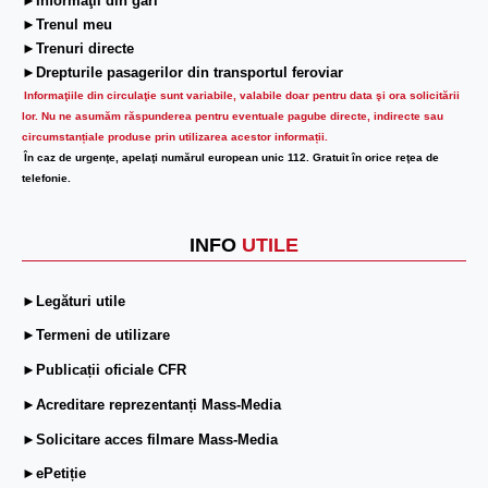
►Informaţii din gări
►Trenul meu
►Trenuri directe
►Drepturile pasagerilor din transportul feroviar
Informaţiile din circulaţie sunt variabile, valabile doar pentru data şi ora solicitării
lor.
Nu ne asumăm răspunderea pentru eventuale pagube directe, indirecte sau
circumstanțiale produse prin utilizarea acestor informații.
În caz de urgenţe, apelaţi numărul european unic 112. Gratuit în orice reţea de
telefonie.
INFO
UTILE
►Legături utile
►Termeni de utilizare
►Publicații oficiale CFR
►Acreditare reprezentanți Mass-Media
►Solicitare acces filmare Mass-Media
►ePetiție