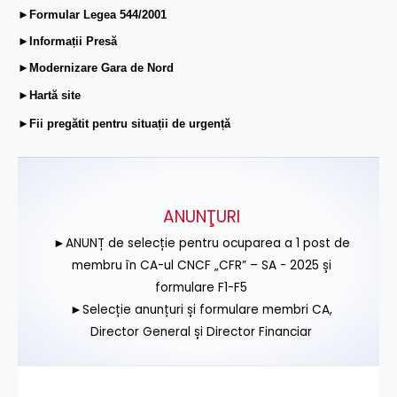
►Formular Legea 544/2001
►Informații Presă
►Modernizare Gara de Nord
►Hartă site
►Fii pregătit pentru situații de urgență
ANUNŢURI
►ANUNȚ de selecție pentru ocuparea a 1 post de
membru în CA-ul CNCF „CFR” – SA - 2025 și
formulare F1-F5
►Selecție anunțuri și formulare membri CA,
Director General și Director Financiar