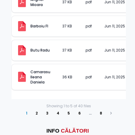
37 KB
.pdf
Jun 11, 2025
Mioara
37 KB
.pdf
Jun 11, 2025
Barboiu Fl
37 KB
.pdf
Jun 11, 2025
Butu Radu
Camarasu 
Ileana 
36 KB
.pdf
Jun 11, 2025
Daniela
Showing
1
to
5
of
40
files
1
2
3
4
5
6
…
8
Next
INFO
CĂLĂTORI