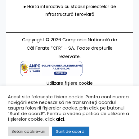
►Harta interactivă cu stadiul proiectelor de
infrastructură feroviară
Copyright © 2026 Compania Națională de
Căi Ferate ”CFR” – SA. Toate drepturile
rezervate.
Utilizare fișiere cookie
Termeni de utilizare
Acest site folosește fișiere cookie. Pentru continuarea
Contact
navigării este necesar să ne transmiteți acordul
asupra folosirii fișierelor cookie, prin click pe butonul
“Sunt de acord!”. Pentru a vedea politica de utilizare a
fișierelor cookie, click
aici
.
Ultima modificare a paginii 11/06/2025
Setări cookie-uri
Sunt de acord!