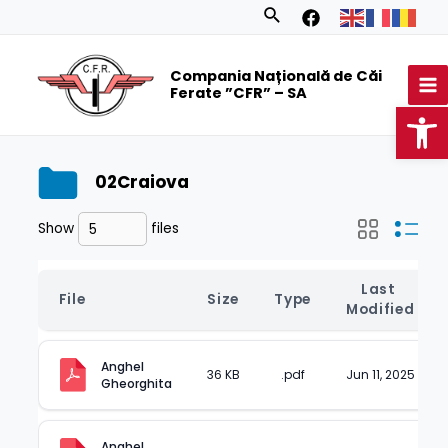
Skip
Search
to
MA
content
Compania Națională de Căi
M
Ferate ”CFR” – SA
Op
02Craiova
Show
files
Last 
File
Size
Type
Modified
Anghel 
36 KB
.pdf
Jun 11, 2025
Gheorghita
Anghel 