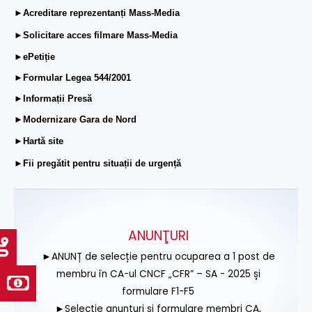
►Acreditare reprezentanți Mass-Media
►Solicitare acces filmare Mass-Media
►ePetiție
►Formular Legea 544/2001
►Informații Presă
►Modernizare Gara de Nord
►Hartă site
►Fii pregătit pentru situații de urgență
ANUNŢURI
►ANUNȚ de selecție pentru ocuparea a 1 post de
membru în CA-ul CNCF „CFR” – SA - 2025 și
formulare F1-F5
►Selecție anunțuri și formulare membri CA,