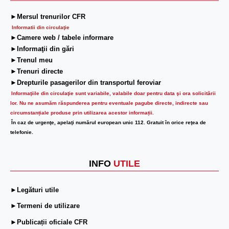
►Mersul trenurilor CFR
Informatii din circulaţie
►Camere web / tabele informare
►Informaţii din gări
►Trenul meu
►Trenuri directe
►Drepturile pasagerilor din transportul feroviar
Informaţiile din circulaţie sunt variabile, valabile doar pentru data şi ora solicitării
lor.
Nu ne asumăm răspunderea pentru eventuale pagube directe, indirecte sau
circumstanțiale produse prin utilizarea acestor informații.
În caz de urgenţe, apelaţi numărul european unic 112. Gratuit în orice reţea de
telefonie.
INFO
UTILE
►Legături utile
►Termeni de utilizare
►Publicații oficiale CFR