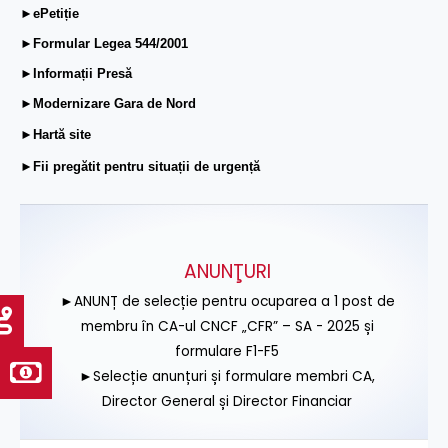
►ePetiție
►Formular Legea 544/2001
►Informații Presă
►Modernizare Gara de Nord
►Hartă site
►Fii pregătit pentru situații de urgență
ANUNŢURI
►ANUNȚ de selecție pentru ocuparea a 1 post de
membru în CA-ul CNCF „CFR” – SA - 2025 și
formulare F1-F5
►Selecție anunțuri și formulare membri CA,
Director General și Director Financiar