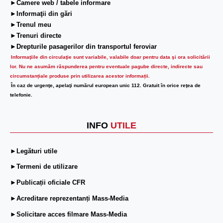
►Camere web / tabele informare
►Informaţii din gări
►Trenul meu
►Trenuri directe
►Drepturile pasagerilor din transportul feroviar
Informaţiile din circulaţie sunt variabile, valabile doar pentru data şi ora solicitării
lor.
Nu ne asumăm răspunderea pentru eventuale pagube directe, indirecte sau
circumstanțiale produse prin utilizarea acestor informații.
În caz de urgenţe, apelaţi numărul european unic 112. Gratuit în orice reţea de
telefonie.
INFO
UTILE
►Legături utile
►Termeni de utilizare
►Publicații oficiale CFR
►Acreditare reprezentanți Mass-Media
►Solicitare acces filmare Mass-Media