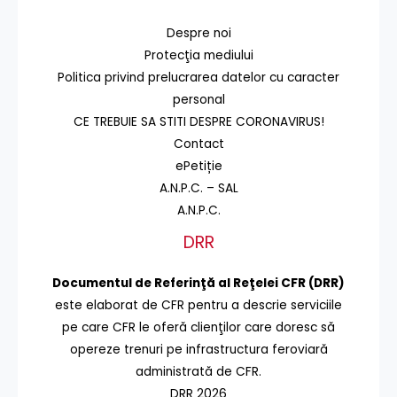
Despre noi
Protecţia mediului
Politica privind prelucrarea datelor cu caracter
personal
CE TREBUIE SA STITI DESPRE CORONAVIRUS!
Contact
ePetiție
A.N.P.C. – SAL
A.N.P.C.
DRR
Documentul de Referinţă al Reţelei CFR (DRR)
este elaborat de CFR pentru a descrie serviciile
pe care CFR le oferă clienţilor care doresc să
opereze trenuri pe infrastructura feroviară
administrată de CFR.
DRR 2026