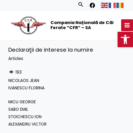
Skip
Search
to
MA
content
Compania Națională de Căi
M
Ferate ”CFR” – SA
Op
Declaraţii de interese la numire
Articles
193
NICOLAOS JEAN
IVANESCU FLORINA
MICU GEORGE
SABO EMIL
STOICHESCU ION
ALEXANDRU VICTOR