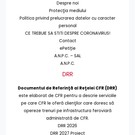
Despre noi
Protecţia mediului
Politica privind prelucrarea datelor cu caracter
personal
CE TREBUIE SA STITI DESPRE CORONAVIRUS!
Contact
ePetiție
A.N.P.C. – SAL
A.N.P.C.
DRR
Documentul de Referinţă al Reţelei CFR (DRR)
este elaborat de CFR pentru a descrie serviciile
pe care CFR le oferă clienţilor care doresc să
opereze trenuri pe infrastructura feroviară
administrată de CFR.
DRR 2026
DRR 2027 Proiect