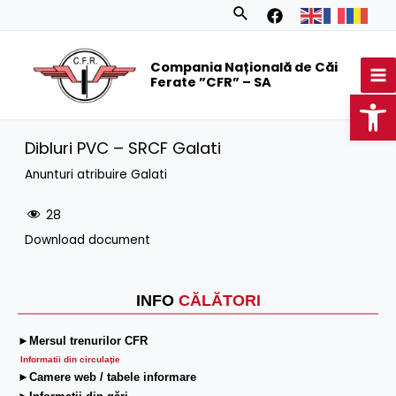
Skip
Search
to
MA
content
Compania Națională de Căi
M
Ferate ”CFR” – SA
Op
Dibluri PVC – SRCF Galati
Anunturi atribuire Galati
28
Download document
INFO
CĂLĂTORI
►Mersul trenurilor CFR
Informatii din circulaţie
►Camere web / tabele informare