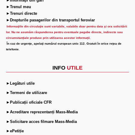
►Informaţii din gări
►Trenul meu
►Trenuri directe
►Drepturile pasagerilor din transportul feroviar
Informaţiile din circulaţie sunt variabile, valabile doar pentru data şi ora solicitării
lor.
Nu ne asumăm răspunderea pentru eventuale pagube directe, indirecte sau
circumstanțiale produse prin utilizarea acestor informații.
În caz de urgenţe, apelaţi numărul european unic 112. Gratuit în orice reţea de
telefonie.
INFO
UTILE
►Legături utile
►Termeni de utilizare
►Publicații oficiale CFR
►Acreditare reprezentanți Mass-Media
►Solicitare acces filmare Mass-Media
►ePetiție