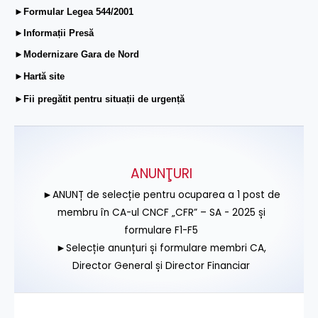
►Formular Legea 544/2001
►Informații Presă
►Modernizare Gara de Nord
►Hartă site
►Fii pregătit pentru situații de urgență
ANUNŢURI
►ANUNȚ de selecție pentru ocuparea a 1 post de
membru în CA-ul CNCF „CFR” – SA - 2025 și
formulare F1-F5
►Selecție anunțuri și formulare membri CA,
Director General și Director Financiar