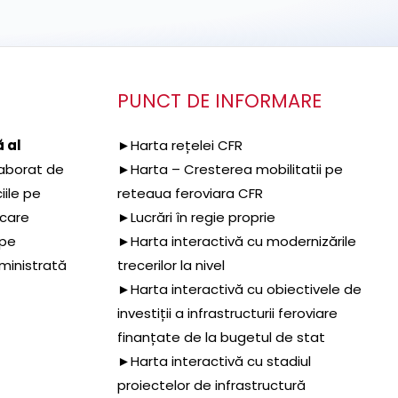
PUNCT DE INFORMARE
 al
►Harta rețelei CFR
aborat de
►Harta – Cresterea mobilitatii pe
iile pe
reteaua feroviara CFR
 care
►Lucrări în regie proprie
 pe
►Harta interactivă cu modernizările
dministrată
trecerilor la nivel
►Harta interactivă cu obiectivele de
investiții a infrastructurii feroviare
finanțate de la bugetul de stat
►Harta interactivă cu stadiul
proiectelor de infrastructură