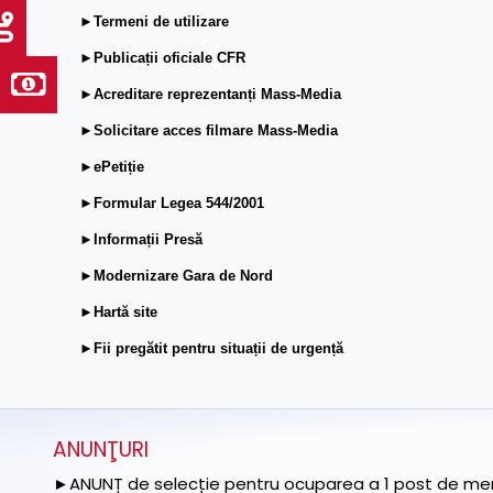
►Termeni de utilizare
►Publicații oficiale CFR
►Acreditare reprezentanți Mass-Media
►Solicitare acces filmare Mass-Media
►ePetiție
►Formular Legea 544/2001
►Informații Presă
►Modernizare Gara de Nord
►Hartă site
►Fii pregătit pentru situații de urgență
ANUNŢURI
►ANUNȚ de selecție pentru ocuparea a 1 post de memb