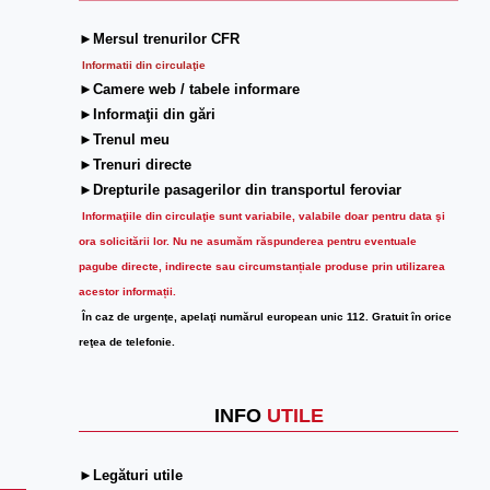
►Mersul trenurilor CFR
Informatii din circulaţie
►Camere web / tabele informare
►Informaţii din gări
►Trenul meu
►Trenuri directe
►Drepturile pasagerilor din transportul feroviar
Informaţiile din circulaţie sunt variabile, valabile doar pentru data şi
ora solicitării lor.
Nu ne asumăm răspunderea pentru eventuale
pagube directe, indirecte sau circumstanțiale produse prin utilizarea
acestor informații.
În caz de urgenţe, apelaţi numărul european unic 112. Gratuit în orice
reţea de telefonie.
INFO
UTILE
►Legături utile