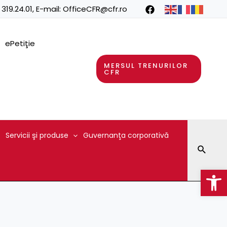
 319.24.01
, E-mail:
OfficeCFR@cfr.ro
ePetiţie
MERSUL TRENURILOR
CFR
Servicii şi produse
Guvernanţa corporativă
Searc
Op