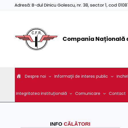
Skip
Adresă:
B-dul Dinicu Golescu, nr. 38, sector 1, cod 01
to
content
Compania Națională d
Despre noi
Informaţii de interes public
Inchir
Integritatea instituțională
Comunicare
Contact
INFO
CĂLĂTORI