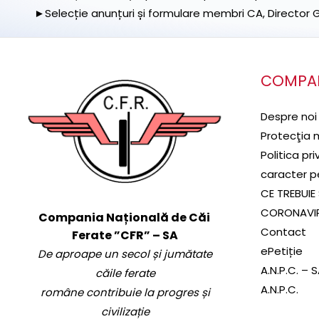
►Selecție anunțuri și formulare membri CA, Director Ge
COMPA
Despre noi
Protecţia 
Politica pr
caracter p
CE TREBUIE 
CORONAVI
Compania Națională de Căi
Contact
Ferate ”CFR” – SA
ePetiție
De aproape un secol și jumătate
A.N.P.C. – 
căile ferate
A.N.P.C.
române contribuie la progres și
civilizație