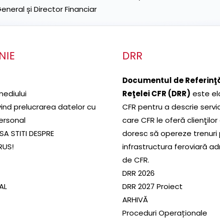
neral și Director Financiar
NIE
DRR
Documentul de Referinţă
mediului
Reţelei CFR (DRR)
este el
ivind prelucrarea datelor cu
CFR pentru a descrie servic
ersonal
care CFR le oferă clienţilor
SA STITI DESPRE
doresc să opereze trenuri
RUS!
infrastructura feroviară a
de CFR.
DRR 2026
SAL
DRR 2027 Proiect
ARHIVĂ
Proceduri Operaționale