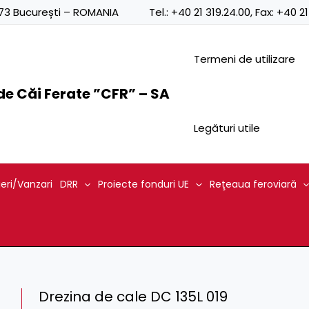
0873 București – ROMANIA
Tel.:
+40 21 319.24.00
, Fax:
+40 21
Termeni de utilizare
e Căi Ferate ”CFR” – SA
Legături utile
ieri/Vanzari
DRR
Proiecte fonduri UE
Reţeaua feroviară
Drezina de cale DC 135L 019