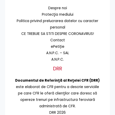
Despre noi
Protecţia mediului
Politica privind prelucrarea datelor cu caracter
personal
CE TREBUIE SA STITI DESPRE CORONAVIRUS!
Contact
ePetiție
A.N.P.C. – SAL
A.N.P.C.
DRR
Documentul de Referinţă al Reţelei CFR (DRR)
este elaborat de CFR pentru a descrie serviciile
pe care CFR le oferă clienţilor care doresc să
opereze trenuri pe infrastructura feroviară
administrată de CFR.
DRR 2026