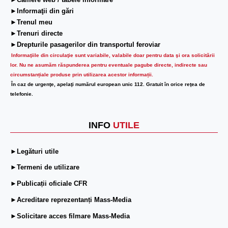
►Camere web / tabele informare
►Informaţii din gări
►Trenul meu
►Trenuri directe
►Drepturile pasagerilor din transportul feroviar
Informaţiile din circulaţie sunt variabile, valabile doar pentru data şi ora solicitării
lor.
Nu ne asumăm răspunderea pentru eventuale pagube directe, indirecte sau
circumstanțiale produse prin utilizarea acestor informații.
În caz de urgenţe, apelaţi numărul european unic 112. Gratuit în orice reţea de
telefonie.
INFO
UTILE
►Legături utile
►Termeni de utilizare
►Publicații oficiale CFR
►Acreditare reprezentanți Mass-Media
►Solicitare acces filmare Mass-Media