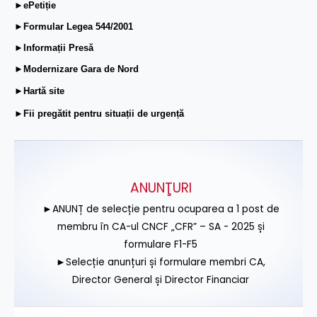
►ePetiție
►Formular Legea 544/2001
►Informații Presă
►Modernizare Gara de Nord
►Hartă site
►Fii pregătit pentru situații de urgență
ANUNŢURI
►ANUNȚ de selecție pentru ocuparea a 1 post de
membru în CA-ul CNCF „CFR” – SA - 2025 și
formulare F1-F5
►Selecție anunțuri și formulare membri CA,
Director General și Director Financiar