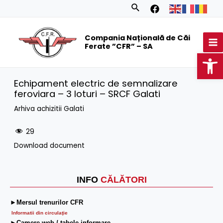
Skip
Search
to
MA
content
Compania Națională de Căi
M
Ferate ”CFR” – SA
Op
Echipament electric de semnalizare
feroviara – 3 loturi – SRCF Galati
Arhiva achizitii Galati
29
Download document
INFO
CĂLĂTORI
►Mersul trenurilor CFR
Informatii din circulaţie