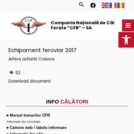
Skip
Search
to
MA
content
Compania Națională de Căi
M
Ferate ”CFR” – SA
Op
Echipament feroviar 2017
Arhiva achizitii Craiova
52
Download document
INFO
CĂLĂTORI
►Mersul trenurilor CFR
Informatii din circulaţie
►Camere web / tabele informare