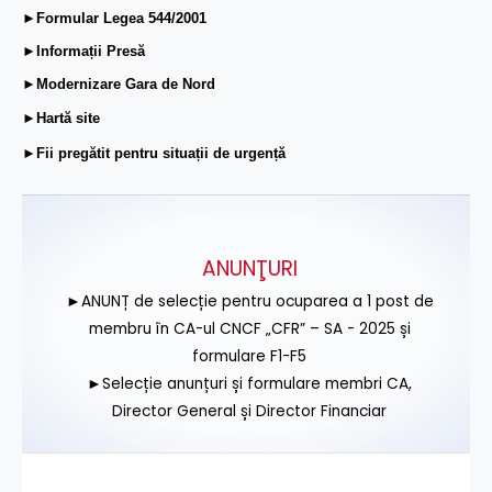
►Formular Legea 544/2001
►Informații Presă
►Modernizare Gara de Nord
►Hartă site
►Fii pregătit pentru situații de urgență
ANUNŢURI
►ANUNȚ de selecție pentru ocuparea a 1 post de
membru în CA-ul CNCF „CFR” – SA - 2025 și
formulare F1-F5
►Selecție anunțuri și formulare membri CA,
Director General și Director Financiar