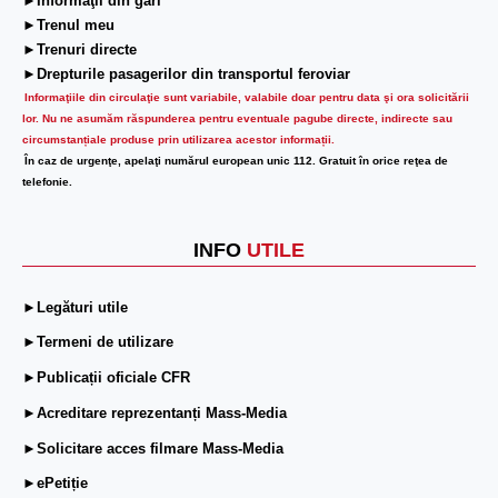
►Informaţii din gări
►Trenul meu
►Trenuri directe
►Drepturile pasagerilor din transportul feroviar
Informaţiile din circulaţie sunt variabile, valabile doar pentru data şi ora solicitării
lor.
Nu ne asumăm răspunderea pentru eventuale pagube directe, indirecte sau
circumstanțiale produse prin utilizarea acestor informații.
În caz de urgenţe, apelaţi numărul european unic 112. Gratuit în orice reţea de
telefonie.
INFO
UTILE
►Legături utile
►Termeni de utilizare
►Publicații oficiale CFR
►Acreditare reprezentanți Mass-Media
►Solicitare acces filmare Mass-Media
►ePetiție