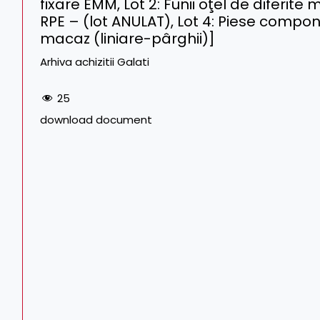
fixare EMM, Lot 2: Funii oţel de diferite
RPE – (lot ANULAT), Lot 4: Piese comp
macaz (liniare-pârghii)]
Arhiva achizitii Galati
25
download document