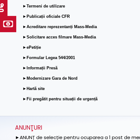
►Termeni de utilizare
►Publicații oficiale CFR
►Acreditare reprezentanți Mass-Media
►Solicitare acces filmare Mass-Media
►ePetiție
►Formular Legea 544/2001
►Informații Presă
►Modernizare Gara de Nord
►Hartă site
►Fii pregătit pentru situații de urgență
ANUNŢURI
►ANUNȚ de selecție pentru ocuparea a 1 post de memb