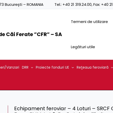
0873 București – ROMANIA
Tel.:
+40 21 319.24.00
, Fax:
+40 21
Termeni de utilizare
e Căi Ferate ”CFR” – SA
Legături utile
ieri/Vanzari
DRR
Proiecte fonduri UE
Reţeaua feroviară
Echipament feroviar – 4 Loturi – SRCF Ga