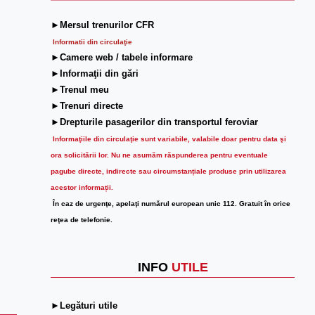
►Mersul trenurilor CFR
Informatii din circulaţie
►Camere web / tabele informare
►Informaţii din gări
►Trenul meu
►Trenuri directe
►Drepturile pasagerilor din transportul feroviar
Informaţiile din circulaţie sunt variabile, valabile doar pentru data şi
ora solicitării lor.
Nu ne asumăm răspunderea pentru eventuale
pagube directe, indirecte sau circumstanțiale produse prin utilizarea
acestor informații.
În caz de urgenţe, apelaţi numărul european unic 112. Gratuit în orice
reţea de telefonie.
INFO
UTILE
►Legături utile