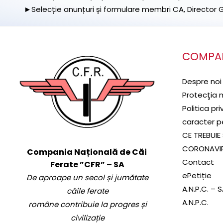
►Selecție anunțuri și formulare membri CA, Director Ge
COMPA
Despre noi
Protecţia 
Politica pr
caracter p
CE TREBUIE 
CORONAVI
Compania Națională de Căi
Contact
Ferate ”CFR” – SA
ePetiție
De aproape un secol și jumătate
A.N.P.C. – 
căile ferate
A.N.P.C.
române contribuie la progres și
civilizație