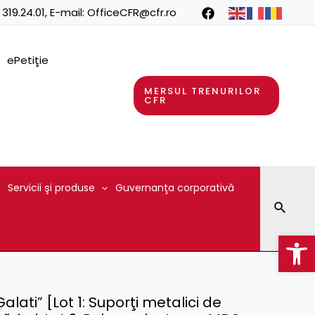
 319.24.01
, E-mail:
OfficeCFR@cfr.ro
ePetiţie
MERSUL TRENURILOR
CFR
Servicii şi produse
Guvernanţa corporativă
Searc
Op
lati” [Lot 1: Suporţi metalici de