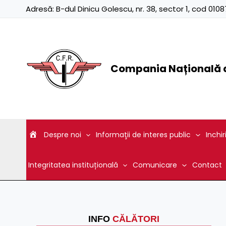
Skip
Adresă:
B-dul Dinicu Golescu, nr. 38, sector 1, cod 01
to
content
Compania Națională d
Despre noi
Informaţii de interes public
Inchir
Integritatea instituțională
Comunicare
Contact
INFO
CĂLĂTORI