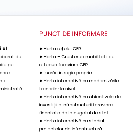
PUNCT DE INFORMARE
 al
►Harta rețelei CFR
aborat de
►Harta – Cresterea mobilitatii pe
iile pe
reteaua feroviara CFR
 care
►Lucrări în regie proprie
 pe
►Harta interactivă cu modernizările
dministrată
trecerilor la nivel
►Harta interactivă cu obiectivele de
investiții a infrastructurii feroviare
finanțate de la bugetul de stat
►Harta interactivă cu stadiul
proiectelor de infrastructură