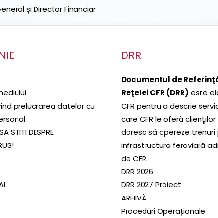
neral și Director Financiar
NIE
DRR
Documentul de Referinţă
mediului
Reţelei CFR (DRR)
este el
ivind prelucrarea datelor cu
CFR pentru a descrie servic
ersonal
care CFR le oferă clienţilor
SA STITI DESPRE
doresc să opereze trenuri
RUS!
infrastructura feroviară a
de CFR.
DRR 2026
SAL
DRR 2027 Proiect
ARHIVĂ
Proceduri Operaționale