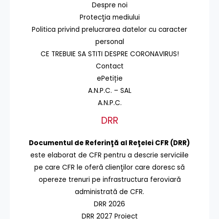
Despre noi
Protecţia mediului
Politica privind prelucrarea datelor cu caracter
personal
CE TREBUIE SA STITI DESPRE CORONAVIRUS!
Contact
ePetiție
A.N.P.C. – SAL
A.N.P.C.
DRR
Documentul de Referinţă al Reţelei CFR (DRR)
este elaborat de CFR pentru a descrie serviciile
pe care CFR le oferă clienţilor care doresc să
opereze trenuri pe infrastructura feroviară
administrată de CFR.
DRR 2026
DRR 2027 Proiect