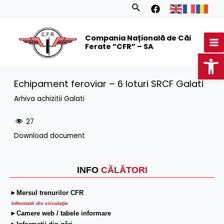
Skip
Search
to
MA
content
Compania Națională de Căi
M
Ferate ”CFR” – SA
Op
Echipament feroviar – 6 loturi SRCF Galati
Arhiva achizitii Galati
27
Download document
INFO
CĂLĂTORI
►Mersul trenurilor CFR
Informatii din circulaţie
►Camere web / tabele informare