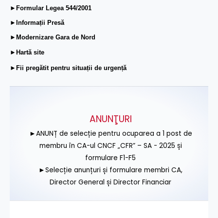
►Formular Legea 544/2001
►Informații Presă
►Modernizare Gara de Nord
►Hartă site
►Fii pregătit pentru situații de urgență
ANUNŢURI
►ANUNȚ de selecție pentru ocuparea a 1 post de
membru în CA-ul CNCF „CFR” – SA - 2025 și
formulare F1-F5
►Selecție anunțuri și formulare membri CA,
Director General și Director Financiar