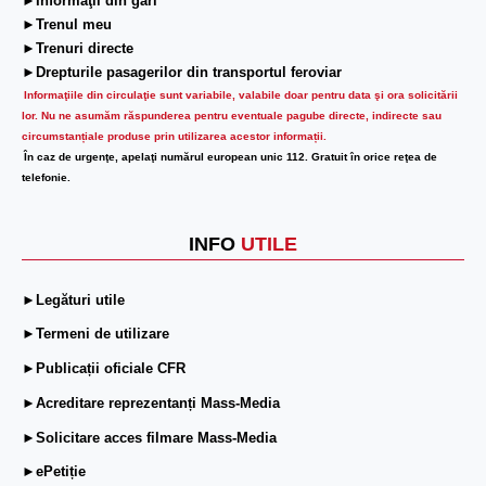
►Informaţii din gări
►Trenul meu
►Trenuri directe
►Drepturile pasagerilor din transportul feroviar
Informaţiile din circulaţie sunt variabile, valabile doar pentru data şi ora solicitării
lor.
Nu ne asumăm răspunderea pentru eventuale pagube directe, indirecte sau
circumstanțiale produse prin utilizarea acestor informații.
În caz de urgenţe, apelaţi numărul european unic 112. Gratuit în orice reţea de
telefonie.
INFO
UTILE
►Legături utile
►Termeni de utilizare
►Publicații oficiale CFR
►Acreditare reprezentanți Mass-Media
►Solicitare acces filmare Mass-Media
►ePetiție