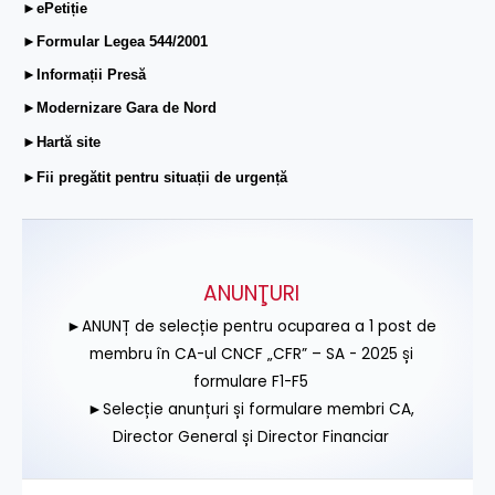
►ePetiție
►Formular Legea 544/2001
►Informații Presă
►Modernizare Gara de Nord
►Hartă site
►Fii pregătit pentru situații de urgență
ANUNŢURI
►ANUNȚ de selecție pentru ocuparea a 1 post de
membru în CA-ul CNCF „CFR” – SA - 2025 și
formulare F1-F5
►Selecție anunțuri și formulare membri CA,
Director General și Director Financiar