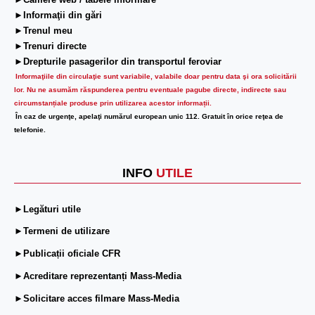
►Camere web / tabele informare
►Informaţii din gări
►Trenul meu
►Trenuri directe
►Drepturile pasagerilor din transportul feroviar
Informaţiile din circulaţie sunt variabile, valabile doar pentru data şi ora solicitării
lor.
Nu ne asumăm răspunderea pentru eventuale pagube directe, indirecte sau
circumstanțiale produse prin utilizarea acestor informații.
În caz de urgenţe, apelaţi numărul european unic 112. Gratuit în orice reţea de
telefonie.
INFO
UTILE
►Legături utile
►Termeni de utilizare
►Publicații oficiale CFR
►Acreditare reprezentanți Mass-Media
►Solicitare acces filmare Mass-Media