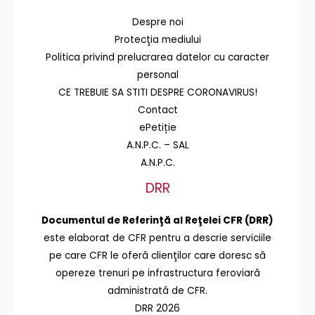
Despre noi
Protecţia mediului
Politica privind prelucrarea datelor cu caracter
personal
CE TREBUIE SA STITI DESPRE CORONAVIRUS!
Contact
ePetiție
A.N.P.C. – SAL
A.N.P.C.
DRR
Documentul de Referinţă al Reţelei CFR (DRR)
este elaborat de CFR pentru a descrie serviciile
pe care CFR le oferă clienţilor care doresc să
opereze trenuri pe infrastructura feroviară
administrată de CFR.
DRR 2026