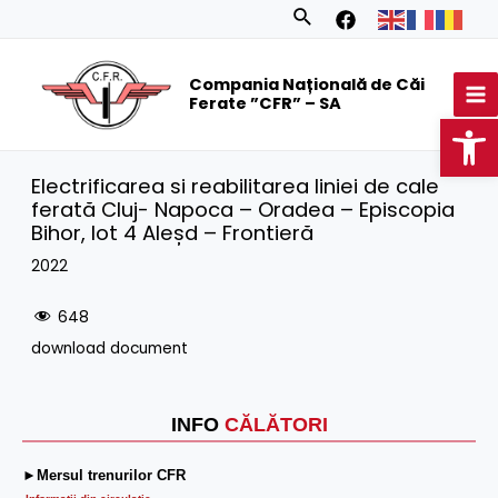
Skip
Search
to
MA
content
Compania Națională de Căi
M
Ferate ”CFR” – SA
Op
Electrificarea si reabilitarea liniei de cale
ferată Cluj- Napoca – Oradea – Episcopia
Bihor, lot 4 Aleșd – Frontieră
2022
648
download document
INFO
CĂLĂTORI
►Mersul trenurilor CFR