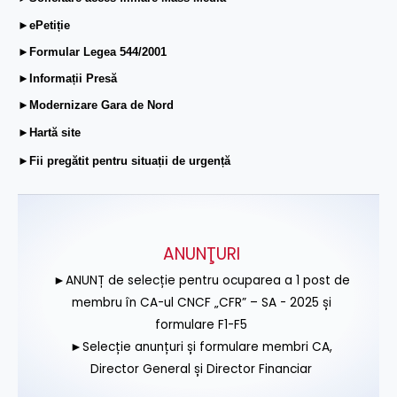
►ePetiție
►Formular Legea 544/2001
►Informații Presă
►Modernizare Gara de Nord
►Hartă site
►Fii pregătit pentru situații de urgență
ANUNŢURI
►ANUNȚ de selecție pentru ocuparea a 1 post de
membru în CA-ul CNCF „CFR” – SA - 2025 și
formulare F1-F5
►Selecție anunțuri și formulare membri CA,
Director General și Director Financiar