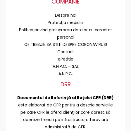
COMPANIE
Despre noi
Protecţia mediului
Politica privind prelucrarea datelor cu caracter
personal
CE TREBUIE SA STITI DESPRE CORONAVIRUS!
Contact
ePetiție
A.N.P.C. – SAL
A.N.P.C.
DRR
Documentul de Referinţă al Reţelei CFR (DRR)
este elaborat de CFR pentru a descrie serviciile
pe care CFR le oferă clienţilor care doresc să
opereze trenuri pe infrastructura feroviară
administrată de CFR.