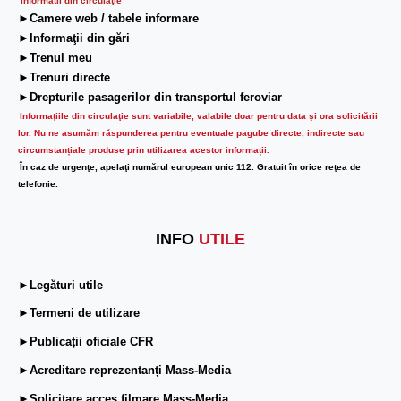
Informatii din circulaţie
►Camere web / tabele informare
►Informaţii din gări
►Trenul meu
►Trenuri directe
►Drepturile pasagerilor din transportul feroviar
Informaţiile din circulaţie sunt variabile, valabile doar pentru data şi ora solicitării
lor.
Nu ne asumăm răspunderea pentru eventuale pagube directe, indirecte sau
circumstanțiale produse prin utilizarea acestor informații.
În caz de urgenţe, apelaţi numărul european unic 112. Gratuit în orice reţea de
telefonie.
INFO
UTILE
►Legături utile
►Termeni de utilizare
►Publicații oficiale CFR
►Acreditare reprezentanți Mass-Media
►Solicitare acces filmare Mass-Media