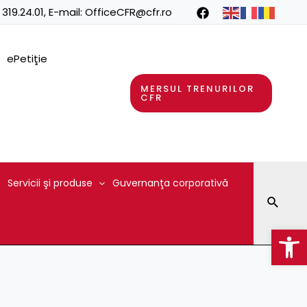
 319.24.01
, E-mail:
OfficeCFR@cfr.ro
ePetiţie
MERSUL TRENURILOR
CFR
Servicii şi produse
Guvernanţa corporativă
Searc
Op