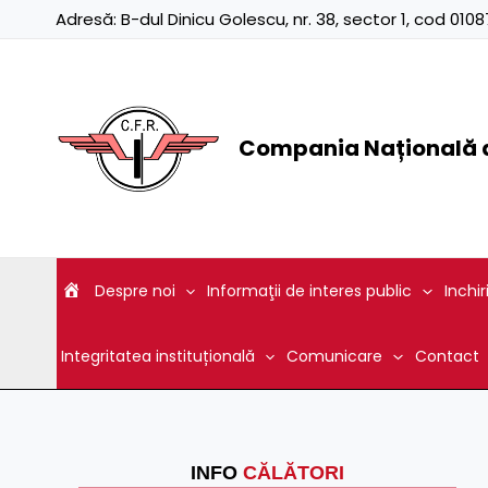
Skip
Adresă:
B-dul Dinicu Golescu, nr. 38, sector 1, cod 01
to
content
Compania Națională d
Despre noi
Informaţii de interes public
Inchir
Integritatea instituțională
Comunicare
Contact
INFO
CĂLĂTORI