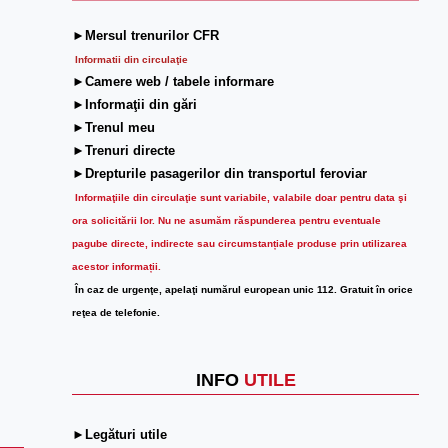
►Mersul trenurilor CFR
Informatii din circulaţie
►Camere web / tabele informare
►Informaţii din gări
►Trenul meu
►Trenuri directe
►Drepturile pasagerilor din transportul feroviar
Informaţiile din circulaţie sunt variabile, valabile doar pentru data şi
ora solicitării lor.
Nu ne asumăm răspunderea pentru eventuale
pagube directe, indirecte sau circumstanțiale produse prin utilizarea
acestor informații.
În caz de urgenţe, apelaţi numărul european unic 112. Gratuit în orice
reţea de telefonie.
INFO
UTILE
►Legături utile