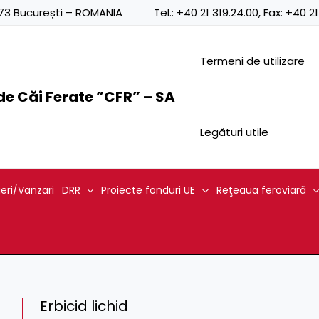
0873 București – ROMANIA
Tel.:
+40 21 319.24.00
, Fax:
+40 21
Termeni de utilizare
e Căi Ferate ”CFR” – SA
Legături utile
ieri/Vanzari
DRR
Proiecte fonduri UE
Reţeaua feroviară
Erbicid lichid