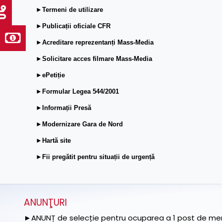
►Termeni de utilizare
►Publicații oficiale CFR
►Acreditare reprezentanți Mass-Media
►Solicitare acces filmare Mass-Media
►ePetiție
►Formular Legea 544/2001
►Informații Presă
►Modernizare Gara de Nord
►Hartă site
►Fii pregătit pentru situații de urgență
ANUNŢURI
►ANUNȚ de selecție pentru ocuparea a 1 post de memb