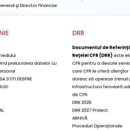
neral și Director Financiar
NIE
DRR
Documentul de Referinţă
mediului
Reţelei CFR (DRR)
este el
ivind prelucrarea datelor cu
CFR pentru a descrie servic
ersonal
care CFR le oferă clienţilor
SA STITI DESPRE
doresc să opereze trenuri
RUS!
infrastructura feroviară a
de CFR.
DRR 2026
SAL
DRR 2027 Proiect
ARHIVĂ
Proceduri Operaționale