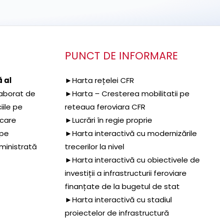
PUNCT DE INFORMARE
 al
►Harta rețelei CFR
aborat de
►Harta – Cresterea mobilitatii pe
iile pe
reteaua feroviara CFR
 care
►Lucrări în regie proprie
 pe
►Harta interactivă cu modernizările
dministrată
trecerilor la nivel
►Harta interactivă cu obiectivele de
investiții a infrastructurii feroviare
finanțate de la bugetul de stat
►Harta interactivă cu stadiul
proiectelor de infrastructură