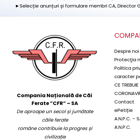
►Selecție anunțuri și formulare membri CA, Director Ge
COMPA
Despre noi
Protecţia 
Politica pr
caracter p
CE TREBUIE 
CORONAVI
Compania Națională de Căi
Contact
Ferate ”CFR” – SA
ePetiție
De aproape un secol și jumătate
A.N.P.C. – 
căile ferate
A.N.P.C.
române contribuie la progres și
civilizație