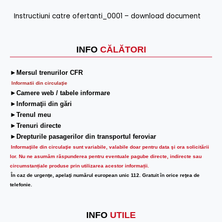
Instructiuni catre ofertanti_0001 –
download document
INFO
CĂLĂTORI
►Mersul trenurilor CFR
Informatii din circulaţie
►Camere web / tabele informare
►Informaţii din gări
►Trenul meu
►Trenuri directe
►Drepturile pasagerilor din transportul feroviar
Informaţiile din circulaţie sunt variabile, valabile doar pentru data şi ora solicitării
lor.
Nu ne asumăm răspunderea pentru eventuale pagube directe, indirecte sau
circumstanțiale produse prin utilizarea acestor informații.
În caz de urgenţe, apelaţi numărul european unic 112. Gratuit în orice reţea de
telefonie.
INFO
UTILE