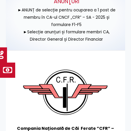
ANUNŢURI
►ANUNȚ de selecție pentru ocuparea a 1 post de
membru în CA-ul CNCF „CFR” – SA - 2025 și
formulare F1-F5
►Selecție anunțuri și formulare membri CA,
Director General și Director Financiar
Compania Națională de Căi Ferate ”CFR” –