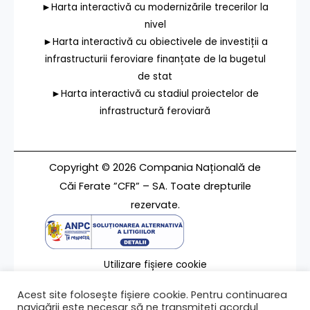
►Harta interactivă cu modernizările trecerilor la
nivel
►Harta interactivă cu obiectivele de investiții a
infrastructurii feroviare finanțate de la bugetul
de stat
►Harta interactivă cu stadiul proiectelor de
infrastructură feroviară
Copyright © 2026 Compania Națională de
Căi Ferate ”CFR” – SA. Toate drepturile
rezervate.
Utilizare fișiere cookie
Termeni de utilizare
Acest site folosește fișiere cookie. Pentru continuarea
Contact
navigării este necesar să ne transmiteți acordul