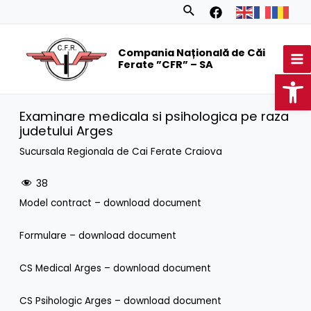
Skip
Search
to
MA
content
Compania Națională de Căi
M
Ferate ”CFR” – SA
Op
Examinare medicala si psihologica pe raza
judetului Arges
Sucursala Regionala de Cai Ferate Craiova
38
Model contract –
download document
Formulare –
download document
CS Medical Arges –
download document
CS Psihologic Arges –
download document