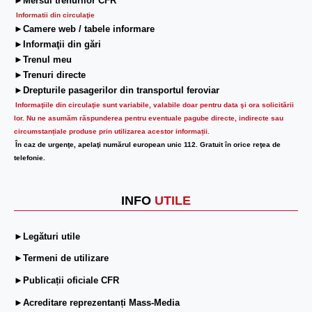
►Mersul trenurilor CFR
Informatii din circulaţie
►Camere web / tabele informare
►Informaţii din gări
►Trenul meu
►Trenuri directe
►Drepturile pasagerilor din transportul feroviar
Informaţiile din circulaţie sunt variabile, valabile doar pentru data şi ora solicitării
lor.
Nu ne asumăm răspunderea pentru eventuale pagube directe, indirecte sau
circumstanțiale produse prin utilizarea acestor informații.
În caz de urgenţe, apelaţi numărul european unic 112. Gratuit în orice reţea de
telefonie.
INFO
UTILE
►Legături utile
►Termeni de utilizare
►Publicații oficiale CFR
►Acreditare reprezentanți Mass-Media