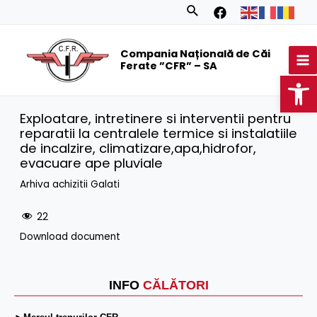
Skip
Search
to
MA
content
Compania Națională de Căi
M
Ferate ”CFR” – SA
Op
Exploatare, intretinere si interventii pentru
reparatii la centralele termice si instalatiile
de incalzire, climatizare,apa,hidrofor,
evacuare ape pluviale
Arhiva achizitii Galati
22
Download document
INFO
CĂLĂTORI