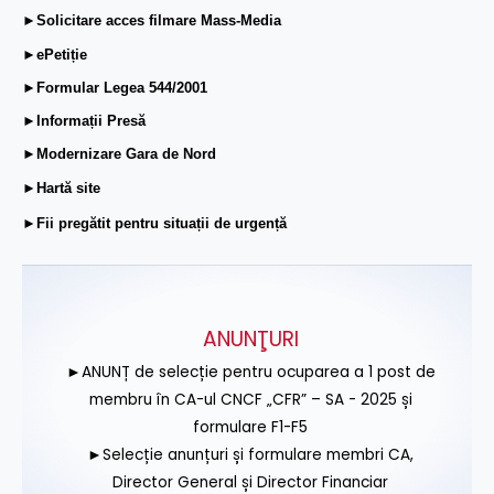
►Solicitare acces filmare Mass-Media
►ePetiție
►Formular Legea 544/2001
►Informații Presă
►Modernizare Gara de Nord
►Hartă site
►Fii pregătit pentru situații de urgență
ANUNŢURI
►ANUNȚ de selecție pentru ocuparea a 1 post de
membru în CA-ul CNCF „CFR” – SA - 2025 și
formulare F1-F5
►Selecție anunțuri și formulare membri CA,
Director General și Director Financiar