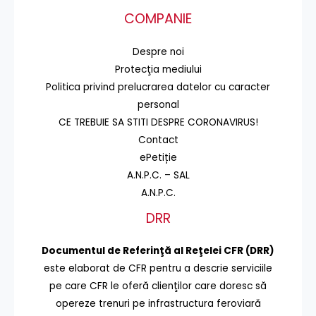
COMPANIE
Despre noi
Protecţia mediului
Politica privind prelucrarea datelor cu caracter
personal
CE TREBUIE SA STITI DESPRE CORONAVIRUS!
Contact
ePetiție
A.N.P.C. – SAL
A.N.P.C.
DRR
Documentul de Referinţă al Reţelei CFR (DRR)
este elaborat de CFR pentru a descrie serviciile
pe care CFR le oferă clienţilor care doresc să
opereze trenuri pe infrastructura feroviară