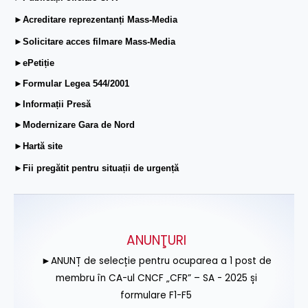
►Acreditare reprezentanți Mass-Media
►Solicitare acces filmare Mass-Media
►ePetiție
►Formular Legea 544/2001
►Informații Presă
►Modernizare Gara de Nord
►Hartă site
►Fii pregătit pentru situații de urgență
ANUNŢURI
►ANUNȚ de selecție pentru ocuparea a 1 post de
membru în CA-ul CNCF „CFR” – SA - 2025 și
formulare F1-F5