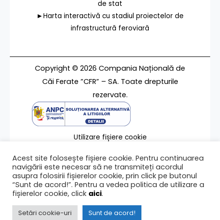
de stat
►Harta interactivă cu stadiul proiectelor de
infrastructură feroviară
Copyright © 2026 Compania Națională de
Căi Ferate ”CFR” – SA. Toate drepturile
rezervate.
Utilizare fișiere cookie
Termeni de utilizare
Acest site folosește fișiere cookie. Pentru continuarea
Contact
navigării este necesar să ne transmiteți acordul
asupra folosirii fișierelor cookie, prin click pe butonul
“Sunt de acord!”. Pentru a vedea politica de utilizare a
fișierelor cookie, click
aici
.
Ultima modificare a paginii 14/10/2015
Setări cookie-uri
Sunt de acord!