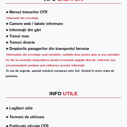
►Mersul trenurilor CFR
Informatii din circulaţie
►Camere web / tabele informare
►Informaţii din gări
►Trenul meu
►Trenuri directe
►Drepturile pasagerilor din transportul feroviar
Informaţiile din circulaţie sunt variabile, valabile doar pentru data şi ora solicitării
lor.
Nu ne asumăm răspunderea pentru eventuale pagube directe, indirecte sau
circumstanțiale produse prin utilizarea acestor informații.
În caz de urgenţe, apelaţi numărul european unic 112. Gratuit în orice reţea de
telefonie.
INFO
UTILE
►Legături utile
►Termeni de utilizare
►Publicații oficiale CFR