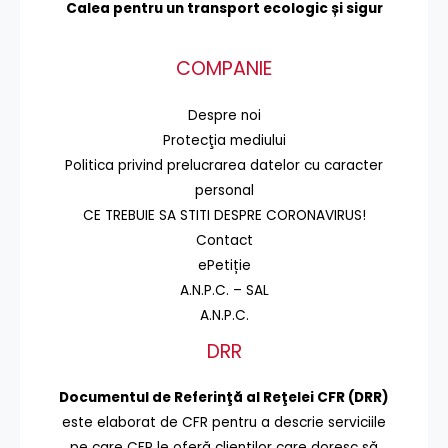
Calea pentru un transport
ecologic și sigur
COMPANIE
Despre noi
Protecţia mediului
Politica privind prelucrarea datelor cu caracter
personal
CE TREBUIE SA STITI DESPRE CORONAVIRUS!
Contact
ePetiție
A.N.P.C. – SAL
A.N.P.C.
DRR
Documentul de Referinţă al Reţelei CFR (DRR)
este elaborat de CFR pentru a descrie serviciile
pe care CFR le oferă clienţilor care doresc să