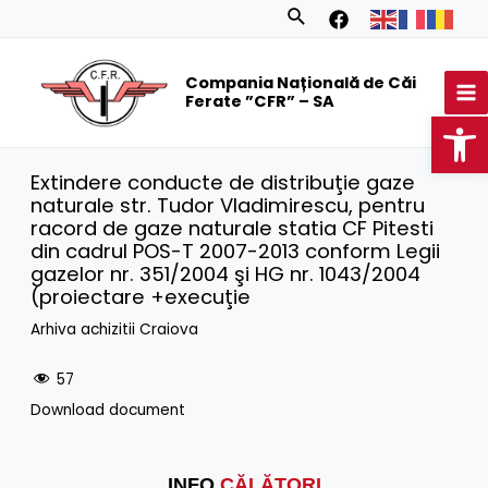
Skip
Search
to
MA
content
Compania Națională de Căi
M
Ferate ”CFR” – SA
Op
Extindere conducte de distribuţie gaze
naturale str. Tudor Vladimirescu, pentru
racord de gaze naturale statia CF Pitesti
din cadrul POS-T 2007-2013 conform Legii
gazelor nr. 351/2004 şi HG nr. 1043/2004
(proiectare +execuţie
Arhiva achizitii Craiova
57
Download document
INFO
CĂLĂTORI