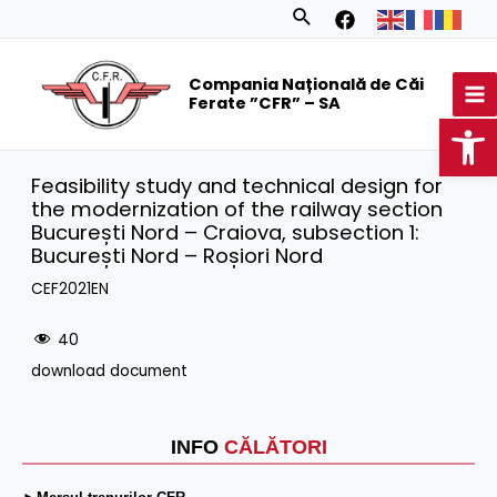
Skip
Search
to
MA
content
Compania Națională de Căi
M
Ferate ”CFR” – SA
Op
Feasibility study and technical design for
the modernization of the railway section
București Nord – Craiova, subsection 1:
București Nord – Roșiori Nord
CEF2021EN
40
download document
INFO
CĂLĂTORI