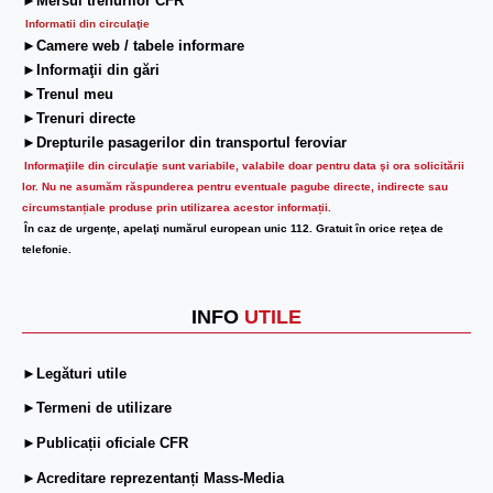
►Mersul trenurilor CFR
Informatii din circulaţie
►Camere web / tabele informare
►Informaţii din gări
►Trenul meu
►Trenuri directe
►Drepturile pasagerilor din transportul feroviar
Informaţiile din circulaţie sunt variabile, valabile doar pentru data şi ora solicitării
lor.
Nu ne asumăm răspunderea pentru eventuale pagube directe, indirecte sau
circumstanțiale produse prin utilizarea acestor informații.
În caz de urgenţe, apelaţi numărul european unic 112. Gratuit în orice reţea de
telefonie.
INFO
UTILE
►Legături utile
►Termeni de utilizare
►Publicații oficiale CFR
►Acreditare reprezentanți Mass-Media