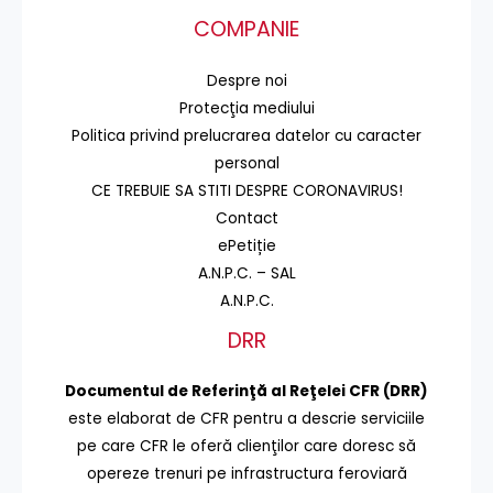
COMPANIE
Despre noi
Protecţia mediului
Politica privind prelucrarea datelor cu caracter
personal
CE TREBUIE SA STITI DESPRE CORONAVIRUS!
Contact
ePetiție
A.N.P.C. – SAL
A.N.P.C.
DRR
Documentul de Referinţă al Reţelei CFR (DRR)
este elaborat de CFR pentru a descrie serviciile
pe care CFR le oferă clienţilor care doresc să
opereze trenuri pe infrastructura feroviară