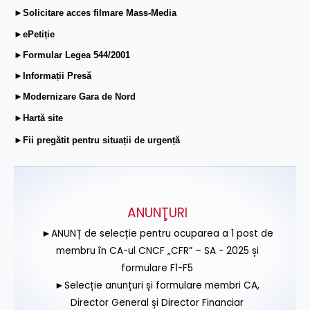
►Solicitare acces filmare Mass-Media
►ePetiție
►Formular Legea 544/2001
►Informații Presă
►Modernizare Gara de Nord
►Hartă site
►Fii pregătit pentru situații de urgență
ANUNŢURI
►ANUNȚ de selecție pentru ocuparea a 1 post de
membru în CA-ul CNCF „CFR” – SA - 2025 și
formulare F1-F5
►Selecție anunțuri și formulare membri CA,
Director General și Director Financiar