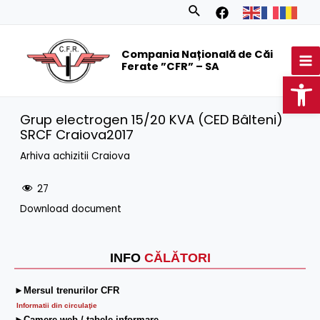
Skip
Search
to
MA
content
Compania Națională de Căi
M
Ferate ”CFR” – SA
Op
Grup electrogen 15/20 KVA (CED Bâlteni)
SRCF Craiova2017
Arhiva achizitii Craiova
27
Download document
INFO
CĂLĂTORI
►Mersul trenurilor CFR
Informatii din circulaţie