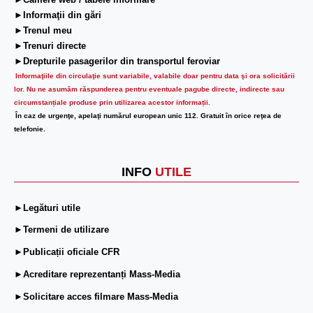
►Camere web / tabele informare
►Informaţii din gări
►Trenul meu
►Trenuri directe
►Drepturile pasagerilor din transportul feroviar
Informaţiile din circulaţie sunt variabile, valabile doar pentru data şi ora solicitării
lor.
Nu ne asumăm răspunderea pentru eventuale pagube directe, indirecte sau
circumstanțiale produse prin utilizarea acestor informații.
În caz de urgenţe, apelaţi numărul european unic 112. Gratuit în orice reţea de
telefonie.
INFO
UTILE
►Legături utile
►Termeni de utilizare
►Publicații oficiale CFR
►Acreditare reprezentanți Mass-Media
►Solicitare acces filmare Mass-Media