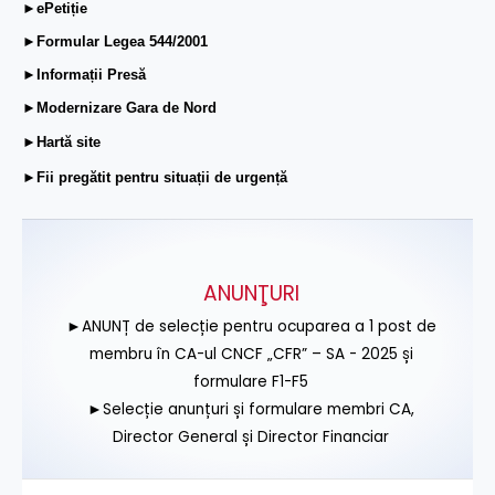
►ePetiție
►Formular Legea 544/2001
►Informații Presă
►Modernizare Gara de Nord
►Hartă site
►Fii pregătit pentru situații de urgență
ANUNŢURI
►ANUNȚ de selecție pentru ocuparea a 1 post de
membru în CA-ul CNCF „CFR” – SA - 2025 și
formulare F1-F5
►Selecție anunțuri și formulare membri CA,
Director General și Director Financiar