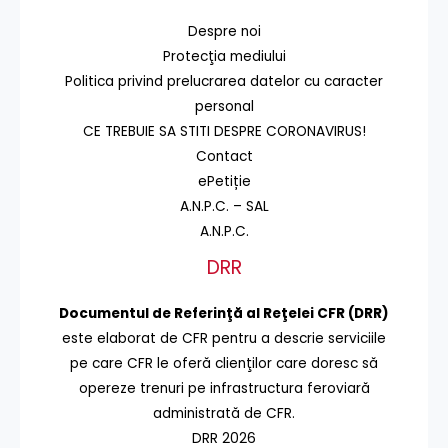
Despre noi
Protecţia mediului
Politica privind prelucrarea datelor cu caracter
personal
CE TREBUIE SA STITI DESPRE CORONAVIRUS!
Contact
ePetiție
A.N.P.C. – SAL
A.N.P.C.
DRR
Documentul de Referinţă al Reţelei CFR (DRR)
este elaborat de CFR pentru a descrie serviciile
pe care CFR le oferă clienţilor care doresc să
opereze trenuri pe infrastructura feroviară
administrată de CFR.
DRR 2026