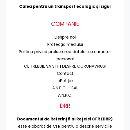
Calea pentru un transport
ecologic și sigur
COMPANIE
Despre noi
Protecţia mediului
Politica privind prelucrarea datelor cu caracter
personal
CE TREBUIE SA STITI DESPRE CORONAVIRUS!
Contact
ePetiție
A.N.P.C. – SAL
A.N.P.C.
DRR
Documentul de Referinţă al Reţelei CFR (DRR)
este elaborat de CFR pentru a descrie serviciile