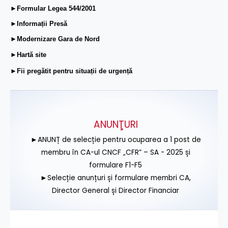
►Formular Legea 544/2001
►Informații Presă
►Modernizare Gara de Nord
►Hartă site
►Fii pregătit pentru situații de urgență
ANUNŢURI
►ANUNȚ de selecție pentru ocuparea a 1 post de
membru în CA-ul CNCF „CFR” – SA - 2025 și
formulare F1-F5
►Selecție anunțuri și formulare membri CA,
Director General și Director Financiar