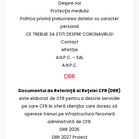
Despre noi
Protecţia mediului
Politica privind prelucrarea datelor cu caracter
personal
CE TREBUIE SA STITI DESPRE CORONAVIRUS!
Contact
ePetiție
A.N.P.C. – SAL
A.N.P.C.
DRR
Documentul de Referinţă al Reţelei CFR (DRR)
este elaborat de CFR pentru a descrie serviciile
pe care CFR le oferă clienţilor care doresc să
opereze trenuri pe infrastructura feroviară
administrată de CFR.
DRR 2026
DRR 2027 Proiect