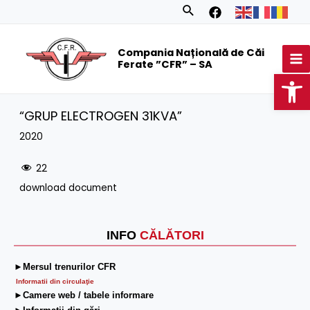
Skip
Search
to
MA
content
Compania Națională de Căi
M
Ferate ”CFR” – SA
Op
“GRUP ELECTROGEN 31KVA”
2020
22
download document
INFO
CĂLĂTORI
►Mersul trenurilor CFR
Informatii din circulaţie
►Camere web / tabele informare