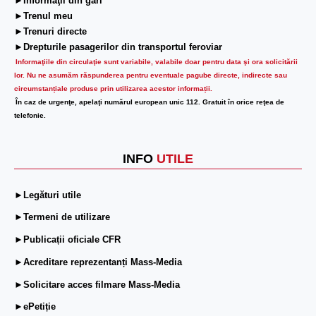
►Informaţii din gări
►Trenul meu
►Trenuri directe
►Drepturile pasagerilor din transportul feroviar
Informaţiile din circulaţie sunt variabile, valabile doar pentru data şi ora solicitării
lor.
Nu ne asumăm răspunderea pentru eventuale pagube directe, indirecte sau
circumstanțiale produse prin utilizarea acestor informații.
În caz de urgenţe, apelaţi numărul european unic 112. Gratuit în orice reţea de
telefonie.
INFO
UTILE
►Legături utile
►Termeni de utilizare
►Publicații oficiale CFR
►Acreditare reprezentanți Mass-Media
►Solicitare acces filmare Mass-Media
►ePetiție