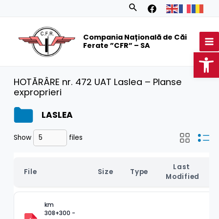
Skip
Search
to
MA
content
Compania Națională de Căi
M
Ferate ”CFR” – SA
Op
HOTĂRÂRE nr. 472 UAT Laslea – Planse
exproprieri
LASLEA
Show
files
Last 
File
Size
Type
Modified
km 
308+300 - 