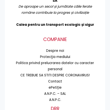
SA
De aproape un secol și jumătate căile ferate
române contribuie la progres și civilizație
Calea pentru un transport
ecologic și sigur
COMPANIE
Despre noi
Protecţia mediului
Politica privind prelucrarea datelor cu caracter
personal
CE TREBUIE SA STITI DESPRE CORONAVIRUS!
Contact
ePetiție
A.N.P.C. – SAL
A.N.P.C.
DRR