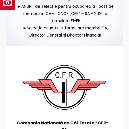
►ANUNȚ de selecție pentru ocuparea a 1 post de
membru în CA-ul CNCF „CFR” – SA - 2025 și
formulare F1-F5
►Selecție anunțuri și formulare membri CA,
Director General și Director Financiar
Compania Națională de Căi Ferate ”CFR” –