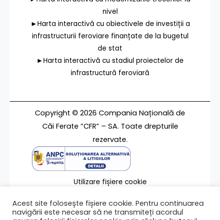
nivel
►Harta interactivă cu obiectivele de investiții a
infrastructurii feroviare finanțate de la bugetul
de stat
►Harta interactivă cu stadiul proiectelor de
infrastructură feroviară
Copyright © 2026 Compania Națională de
Căi Ferate ”CFR” – SA. Toate drepturile
rezervate.
Utilizare fișiere cookie
Termeni de utilizare
Acest site folosește fișiere cookie. Pentru continuarea
Contact
navigării este necesar să ne transmiteți acordul