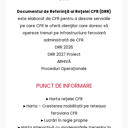
Documentul de Referinţă al Reţelei CFR (DRR)
este elaborat de CFR pentru a descrie serviciile
pe care CFR le oferă clienţilor care doresc să
opereze trenuri pe infrastructura feroviară
administrată de CFR.
DRR 2026
DRR 2027 Proiect
ARHIVĂ
Proceduri Operaționale
PUNCT DE INFORMARE
►Harta rețelei CFR
►Harta – Cresterea mobilitatii pe reteaua
feroviara CFR
►Lucrări în regie proprie
►Harta interactivă cu modernizările trecerilor la