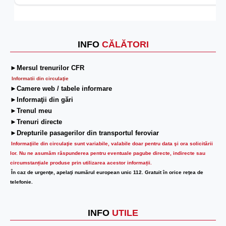
INFO
CĂLĂTORI
►Mersul trenurilor CFR
Informatii din circulaţie
►Camere web / tabele informare
►Informaţii din gări
►Trenul meu
►Trenuri directe
►Drepturile pasagerilor din transportul feroviar
Informaţiile din circulaţie sunt variabile, valabile doar pentru data şi ora solicitării
lor.
Nu ne asumăm răspunderea pentru eventuale pagube directe, indirecte sau
circumstanțiale produse prin utilizarea acestor informații.
În caz de urgenţe, apelaţi numărul european unic 112. Gratuit în orice reţea de
telefonie.
INFO
UTILE