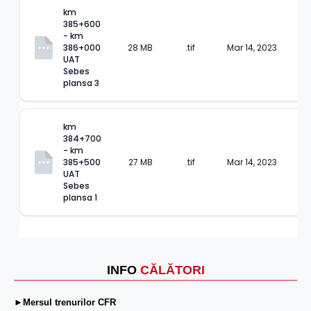
km 
385+600 
- km 
386+000 
28 MB
.tif
Mar 14, 2023
UAT 
Sebes 
plansa 3
km 
384+700 
- km 
385+500 
27 MB
.tif
Mar 14, 2023
UAT 
Sebes 
plansa 1
INFO
CĂLĂTORI
►Mersul trenurilor CFR