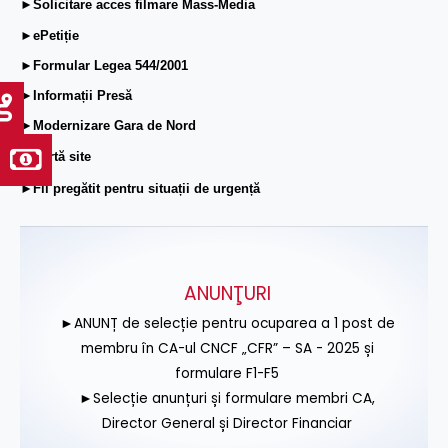
►Solicitare acces filmare Mass-Media
►ePetiție
►Formular Legea 544/2001
►Informații Presă
►Modernizare Gara de Nord
►Hartă site
►Fii pregătit pentru situații de urgență
ANUNŢURI
►ANUNȚ de selecție pentru ocuparea a 1 post de
membru în CA-ul CNCF „CFR” – SA - 2025 și
formulare F1-F5
►Selecție anunțuri și formulare membri CA,
Director General și Director Financiar