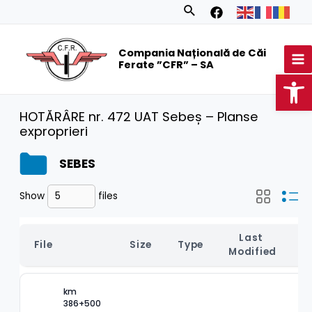
Skip
Search
to
MA
content
Compania Națională de Căi
M
Ferate ”CFR” – SA
Op
HOTĂRÂRE nr. 472 UAT Sebeș – Planse
exproprieri
SEBES
Show
files
Last 
File
Size
Type
Modified
km 
386+500 