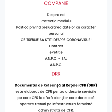
COMPANIE
Despre noi
Protecţia mediului
Politica privind prelucrarea datelor cu caracter
personal
CE TREBUIE SA STITI DESPRE CORONAVIRUS!
Contact
ePetiție
A.N.P.C. – SAL
A.N.P.C.
DRR
Documentul de Referinţă al Reţelei CFR (DRR)
este elaborat de CFR pentru a descrie serviciile
pe care CFR le oferă clienţilor care doresc să
opereze trenuri pe infrastructura feroviară
administrată de CFR.