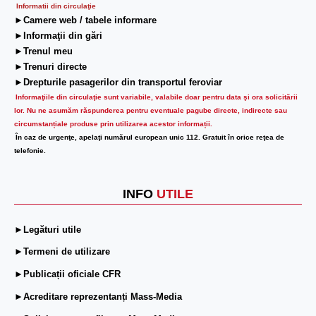
Informatii din circulaţie
►Camere web / tabele informare
►Informaţii din gări
►Trenul meu
►Trenuri directe
►Drepturile pasagerilor din transportul feroviar
Informaţiile din circulaţie sunt variabile, valabile doar pentru data şi ora solicitării
lor.
Nu ne asumăm răspunderea pentru eventuale pagube directe, indirecte sau
circumstanțiale produse prin utilizarea acestor informații.
În caz de urgenţe, apelaţi numărul european unic 112. Gratuit în orice reţea de
telefonie.
INFO
UTILE
►Legături utile
►Termeni de utilizare
►Publicații oficiale CFR
►Acreditare reprezentanți Mass-Media