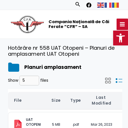
Skip
Search
to
MA
content
Compania Națională de Căi
M
Ferate ”CFR” – SA
Op
Hotărâre nr 558 UAT Otopeni – Planuri de
amplasament UAT Otopeni
Planuri amplasament
Show
files
Last 
File
Size
Type
D
Modified
UAT 
OTOPENI 
5 MB
.pdf
Mar 26, 2023