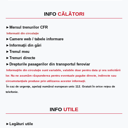
INFO
CĂLĂTORI
►Mersul trenurilor CFR
Informatii din circulaţie
►Camere web / tabele informare
►Informaţii din gări
►Trenul meu
►Trenuri directe
►Drepturile pasagerilor din transportul feroviar
Informaţiile din circulaţie sunt variabile, valabile doar pentru data şi ora solicitării
lor.
Nu ne asumăm răspunderea pentru eventuale pagube directe, indirecte sau
circumstanțiale produse prin utilizarea acestor informații.
În caz de urgenţe, apelaţi numărul european unic 112. Gratuit în orice reţea de
telefonie.
INFO
UTILE
►Legături utile