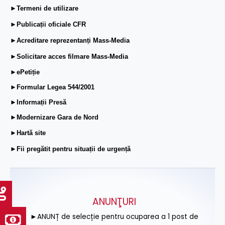
►Termeni de utilizare
►Publicații oficiale CFR
►Acreditare reprezentanți Mass-Media
►Solicitare acces filmare Mass-Media
►ePetiție
►Formular Legea 544/2001
►Informații Presă
►Modernizare Gara de Nord
►Hartă site
►Fii pregătit pentru situații de urgență
ANUNŢURI
►ANUNȚ de selecție pentru ocuparea a 1 post de