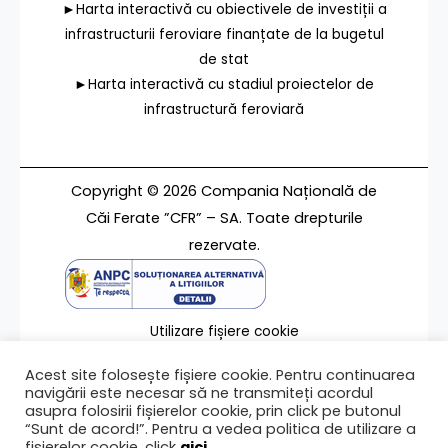
►Harta interactivă cu obiectivele de investiții a
infrastructurii feroviare finanțate de la bugetul
de stat
►Harta interactivă cu stadiul proiectelor de
infrastructură feroviară
Copyright © 2026 Compania Națională de
Căi Ferate ”CFR” – SA. Toate drepturile
rezervate.
Utilizare fișiere cookie
Termeni de utilizare
Acest site folosește fișiere cookie. Pentru continuarea
Contact
navigării este necesar să ne transmiteți acordul
asupra folosirii fișierelor cookie, prin click pe butonul
“Sunt de acord!”. Pentru a vedea politica de utilizare a
fișierelor cookie, click
aici
.