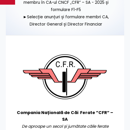
membru în CA-ul CNCF „CFR” – SA - 2025 și
formulare F1-F5
►Selecție anunțuri și formulare membri CA,
Director General și Director Financiar
Compania Națională de Căi Ferate ”CFR” –
SA
De aproape un secol și jumătate căile ferate