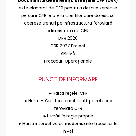
Documentul de Referinţă al Reţelei CFR (DRR)
este elaborat de CFR pentru a descrie serviciile
pe care CFR le oferă clienţilor care doresc să
opereze trenuri pe infrastructura feroviară
administrată de CFR.
DRR 2026
DRR 2027 Proiect
ARHIVĂ
Proceduri Operaționale
PUNCT DE INFORMARE
►Harta rețelei CFR
►Harta – Cresterea mobilitatii pe reteaua
feroviara CFR
►Lucrări în regie proprie
►Harta interactivă cu modernizările trecerilor la
nivel