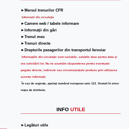
►Mersul trenurilor CFR
Informatii din circulaţie
►Camere web / tabele informare
►Informaţii din gări
►Trenul meu
►Trenuri directe
►Drepturile pasagerilor din transportul feroviar
Informaţiile din circulaţie sunt variabile, valabile doar pentru data şi
ora solicitării lor.
Nu ne asumăm răspunderea pentru eventuale
pagube directe, indirecte sau circumstanțiale produse prin utilizarea
acestor informații.
În caz de urgenţe, apelaţi numărul european unic 112. Gratuit în orice
reţea de telefonie.
INFO
UTILE
►Legături utile