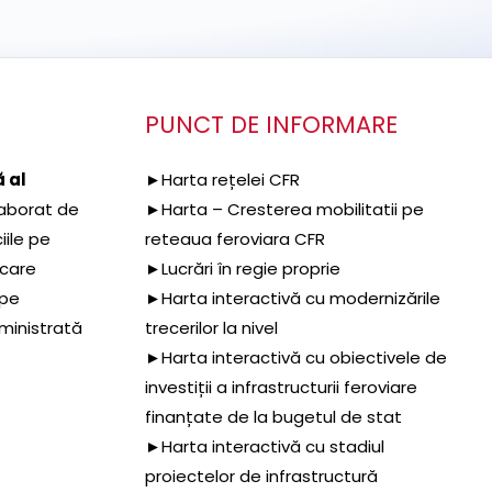
PUNCT DE INFORMARE
 al
►Harta rețelei CFR
aborat de
►Harta – Cresterea mobilitatii pe
iile pe
reteaua feroviara CFR
 care
►Lucrări în regie proprie
 pe
►Harta interactivă cu modernizările
dministrată
trecerilor la nivel
►Harta interactivă cu obiectivele de
investiții a infrastructurii feroviare
finanțate de la bugetul de stat
►Harta interactivă cu stadiul
proiectelor de infrastructură