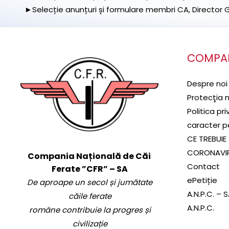
►Selecție anunțuri și formulare membri CA, Director Ge
COMPA
Despre noi
Protecţia 
Politica pr
caracter p
CE TREBUIE 
CORONAVI
Compania Națională de Căi
Contact
Ferate ”CFR” – SA
ePetiție
De aproape un secol și jumătate
A.N.P.C. – 
căile ferate
A.N.P.C.
române contribuie la progres și
civilizație