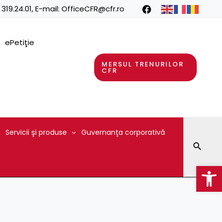
 319.24.01
, E-mail:
OfficeCFR@cfr.ro
ePetiţie
MERSUL TRENURILOR
CFR
Servicii şi produse
Guvernanţa corporativă
Searc
Op