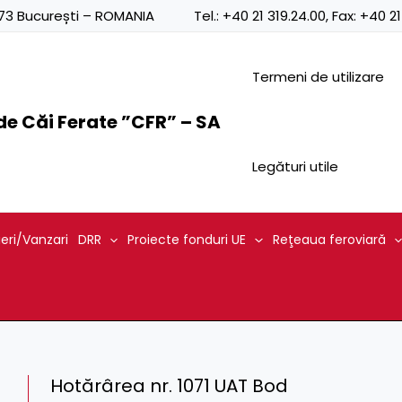
0873 București – ROMANIA
Tel.:
+40 21 319.24.00
, Fax:
+40 21
Termeni de utilizare
e Căi Ferate ”CFR” – SA
Legături utile
ieri/Vanzari
DRR
Proiecte fonduri UE
Reţeaua feroviară
Hotărârea nr. 1071 UAT Bod