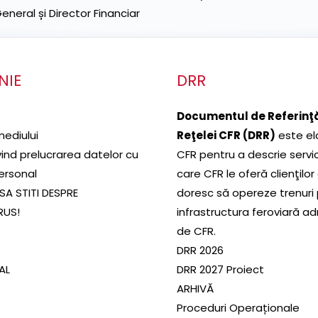
neral și Director Financiar
NIE
DRR
Documentul de Referinţă
mediului
Reţelei CFR (DRR)
este el
ivind prelucrarea datelor cu
CFR pentru a descrie servic
ersonal
care CFR le oferă clienţilor
SA STITI DESPRE
doresc să opereze trenuri
RUS!
infrastructura feroviară a
de CFR.
DRR 2026
SAL
DRR 2027 Proiect
ARHIVĂ
Proceduri Operaționale