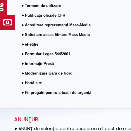
►Termeni de utilizare
►Publicații oficiale CFR
►Acreditare reprezentanți Mass-Media
►Solicitare acces filmare Mass-Media
►ePetiție
►Formular Legea 544/2001
►Informații Presă
►Modernizare Gara de Nord
►Hartă site
►Fii pregătit pentru situații de urgență
ANUNŢURI
►ANUNȚ de selecție pentru ocuparea a 1 post de memb