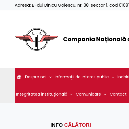
Skip
Adresă:
B-dul Dinicu Golescu, nr. 38, sector 1, cod 01
to
content
Compania Națională d
Despre noi
Informaţii de interes public
Inchir
Integritatea instituțională
Comunicare
Contact
INFO
CĂLĂTORI