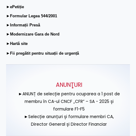
►ePetiție
►Formular Legea 544/2001
►Informații Presă
►Modernizare Gara de Nord
►Hartă site
►Fii pregătit pentru situații de urgență
ANUNŢURI
►ANUNȚ de selecție pentru ocuparea a 1 post de
membru în CA-ul CNCF „CFR” – SA - 2025 și
formulare F1-F5
►Selecție anunțuri și formulare membri CA,
Director General și Director Financiar