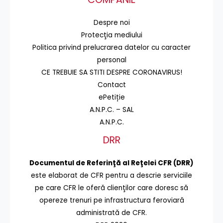
Despre noi
Protecţia mediului
Politica privind prelucrarea datelor cu caracter
personal
CE TREBUIE SA STITI DESPRE CORONAVIRUS!
Contact
ePetiție
A.N.P.C. – SAL
A.N.P.C.
DRR
Documentul de Referinţă al Reţelei CFR (DRR)
este elaborat de CFR pentru a descrie serviciile
pe care CFR le oferă clienţilor care doresc să
opereze trenuri pe infrastructura feroviară
administrată de CFR.