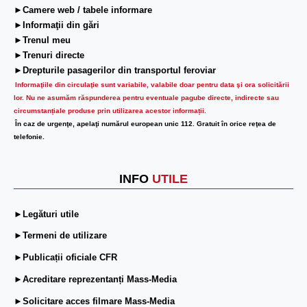
►Camere web / tabele informare
►Informaţii din gări
►Trenul meu
►Trenuri directe
►Drepturile pasagerilor din transportul feroviar
Informaţiile din circulaţie sunt variabile, valabile doar pentru data şi ora solicitării
lor.
Nu ne asumăm răspunderea pentru eventuale pagube directe, indirecte sau
circumstanțiale produse prin utilizarea acestor informații.
În caz de urgenţe, apelaţi numărul european unic 112. Gratuit în orice reţea de
telefonie.
INFO
UTILE
►Legături utile
►Termeni de utilizare
►Publicații oficiale CFR
►Acreditare reprezentanți Mass-Media
►Solicitare acces filmare Mass-Media