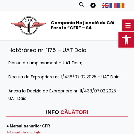
Skip
Search
to
MA
content
Compania Națională de Căi
M
Ferate ”CFR” – SA
Op
Hotărârea nr. 1175 – UAT Daia
Planuri de amplasament – UAT Daia
;
Decizia de Expropriere nr. 1/438/07.02.2025 – UAT Daia
;
Anexa la Decizia de Expropriere nr. 11/438/07.02.2025 –
UAT Daia
.
INFO
CĂLĂTORI
►Mersul trenurilor CFR
Informatii din circulaţie