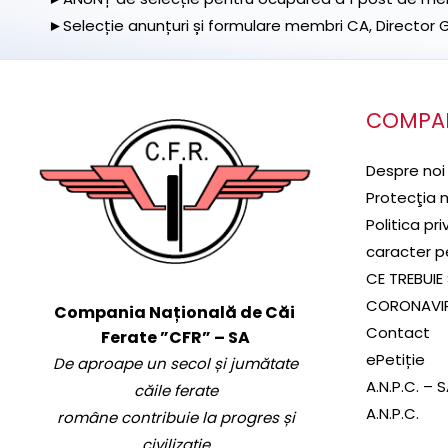
►Selecție anunțuri și formulare membri CA, Director Ge
COMPA
Despre noi
Protecţia 
Politica pr
caracter p
CE TREBUIE 
CORONAVI
Compania Națională de Căi
Contact
Ferate ”CFR” – SA
ePetiție
De aproape un secol și jumătate
A.N.P.C. – 
căile ferate
A.N.P.C.
române contribuie la progres și
civilizație