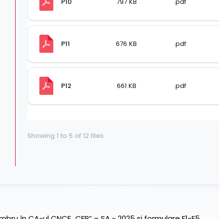
P10
797 KB
.pdf
P11
676 KB
.pdf
P12
661 KB
.pdf
Showing
1
to
5
of
12
files
ru în CA-ul CNCF „CFR” – SA - 2025 și formulare F1-F5