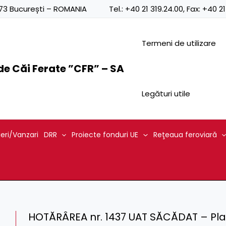
0873 București – ROMANIA
Tel.:
+40 21 319.24.00
, Fax:
+40 21
Termeni de utilizare
e Căi Ferate ”CFR” – SA
Legături utile
ieri/Vanzari
DRR
Proiecte fonduri UE
Reţeaua feroviară
HOTĂRÂREA nr. 1437 UAT SĂCĂDAT – Pla