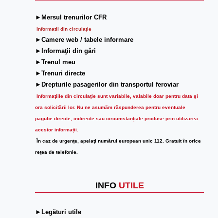
►Mersul trenurilor CFR
Informatii din circulaţie
►Camere web / tabele informare
►Informaţii din gări
►Trenul meu
►Trenuri directe
►Drepturile pasagerilor din transportul feroviar
Informaţiile din circulaţie sunt variabile, valabile doar pentru data şi
ora solicitării lor.
Nu ne asumăm răspunderea pentru eventuale
pagube directe, indirecte sau circumstanțiale produse prin utilizarea
acestor informații.
În caz de urgenţe, apelaţi numărul european unic 112. Gratuit în orice
reţea de telefonie.
INFO
UTILE
►Legături utile