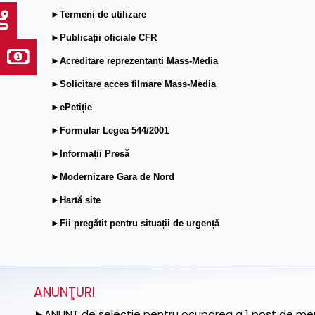
►Termeni de utilizare
►Publicații oficiale CFR
►Acreditare reprezentanți Mass-Media
►Solicitare acces filmare Mass-Media
►ePetiție
►Formular Legea 544/2001
►Informații Presă
►Modernizare Gara de Nord
►Hartă site
►Fii pregătit pentru situații de urgență
ANUNŢURI
►ANUNȚ de selecție pentru ocuparea a 1 post de memb