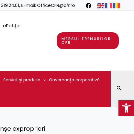
 319.24.01
, E-mail:
OfficeCFR@cfr.ro
ePetiţie
MERSUL TRENURILOR
CFR
Servicii şi produse
Guvernanţa corporativă
Searc
Op
nșe exproprieri