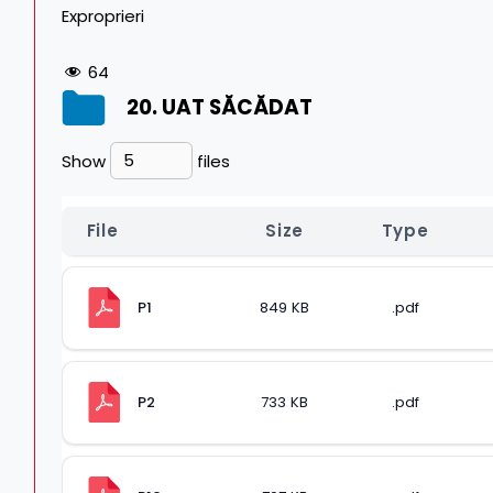
Exproprieri
64
20. UAT SĂCĂDAT
Show
files
File
Size
Type
P1
849 KB
.pdf
P2
733 KB
.pdf