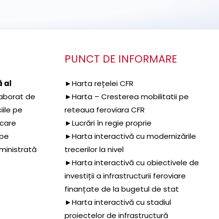
PUNCT DE INFORMARE
 al
►Harta rețelei CFR
aborat de
►Harta – Cresterea mobilitatii pe
iile pe
reteaua feroviara CFR
 care
►Lucrări în regie proprie
 pe
►Harta interactivă cu modernizările
dministrată
trecerilor la nivel
►Harta interactivă cu obiectivele de
investiții a infrastructurii feroviare
finanțate de la bugetul de stat
►Harta interactivă cu stadiul
proiectelor de infrastructură