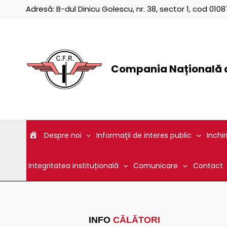
Skip
Adresă:
B-dul Dinicu Golescu, nr. 38, sector 1, cod 01
to
content
Compania Națională d
Despre noi
Informaţii de interes public
Inchir
Integritatea instituțională
Comunicare
Contact
INFO
CĂLĂTORI