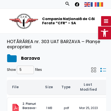
Skip
Search
to
MA
content
Compania Națională de Căi
M
Ferate ”CFR” – SA
Op
HOTĂRÂREA nr. 303 UAT BARZAVA – Planșe
exproprieri
Barzava
Show
files
Last 
File
Size
Type
Modified
2. Planuri 
Barzava-
1 MB
.pdf
Mar 25, 2023