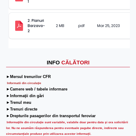
1
2. Planuri 
Barzava-
2 MB
.pdf
Mar 25, 2023
2
INFO
CĂLĂTORI
►Mersul trenurilor CFR
Informatii din circulaţie
►Camere web / tabele informare
►Informaţii din gări
►Trenul meu
►Trenuri directe
►Drepturile pasagerilor din transportul feroviar
Informaţiile din circulaţie sunt variabile, valabile doar pentru data şi ora solicitării
lor.
Nu ne asumăm răspunderea pentru eventuale pagube directe, indirecte sau
circumstanțiale produse prin utilizarea acestor informații.