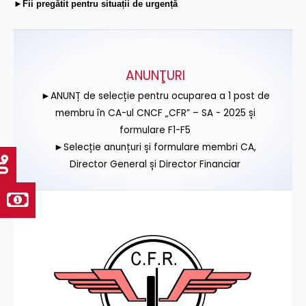
►Fii pregătit pentru situații de urgență
ANUNŢURI
►ANUNȚ de selecție pentru ocuparea a 1 post de
membru în CA-ul CNCF „CFR” – SA - 2025 și
formulare F1-F5
►Selecție anunțuri și formulare membri CA,
Director General și Director Financiar