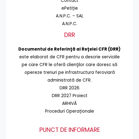
Contact
ePetiție
A.N.P.C. – SAL
A.N.P.C.
DRR
Documentul de Referinţă al Reţelei CFR (DRR)
este elaborat de CFR pentru a descrie serviciile
pe care CFR le oferă clienţilor care doresc să
opereze trenuri pe infrastructura feroviară
administrată de CFR.
DRR 2026
DRR 2027 Proiect
ARHIVĂ
Proceduri Operaționale
PUNCT DE INFORMARE