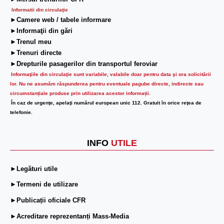
Informatii din circulaţie
►Camere web / tabele informare
►Informaţii din gări
►Trenul meu
►Trenuri directe
►Drepturile pasagerilor din transportul feroviar
Informaţiile din circulaţie sunt variabile, valabile doar pentru data şi ora solicitării
lor.
Nu ne asumăm răspunderea pentru eventuale pagube directe, indirecte sau
circumstanțiale produse prin utilizarea acestor informații.
În caz de urgenţe, apelaţi numărul european unic 112. Gratuit în orice reţea de
telefonie.
INFO
UTILE
►Legături utile
►Termeni de utilizare
►Publicații oficiale CFR
►Acreditare reprezentanți Mass-Media