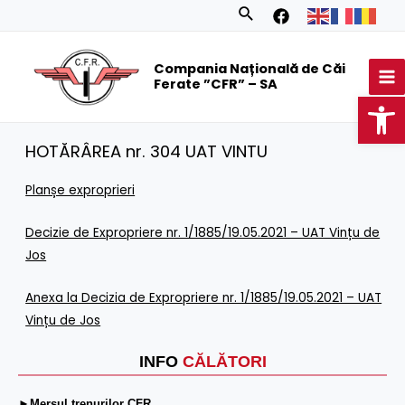
Skip
Search
to
MA
content
Compania Națională de Căi
M
Ferate ”CFR” – SA
Op
HOTĂRÂREA nr. 304 UAT VINTU
Planșe exproprieri
Decizie de Expropriere nr. 1/1885/19.05.2021 – UAT Vințu de
Jos
Anexa la Decizia de Expropriere nr. 1/1885/19.05.2021 – UAT
Vințu de Jos
INFO
CĂLĂTORI
►Mersul trenurilor CFR