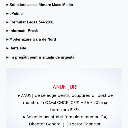
►Solicitare acces filmare Mass-Media
►ePetiție
►Formular Legea 544/2001
►Informații Presă
►Modernizare Gara de Nord
►Hartă site
►Fii pregătit pentru situații de urgență
ANUNŢURI
►ANUNȚ de selecție pentru ocuparea a 1 post de
membru în CA-ul CNCF „CFR” – SA - 2025 și
formulare F1-F5
►Selecție anunțuri și formulare membri CA,
Director General și Director Financiar