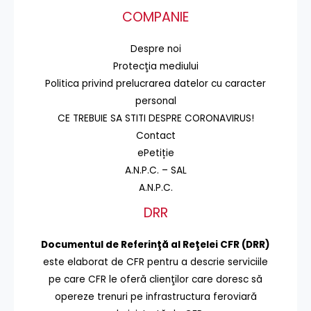
COMPANIE
Despre noi
Protecţia mediului
Politica privind prelucrarea datelor cu caracter
personal
CE TREBUIE SA STITI DESPRE CORONAVIRUS!
Contact
ePetiție
A.N.P.C. – SAL
A.N.P.C.
DRR
Documentul de Referinţă al Reţelei CFR (DRR)
este elaborat de CFR pentru a descrie serviciile
pe care CFR le oferă clienţilor care doresc să
opereze trenuri pe infrastructura feroviară