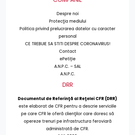
Despre noi
Protecţia mediului
Politica privind prelucrarea datelor cu caracter
personal
CE TREBUIE SA STITI DESPRE CORONAVIRUS!
Contact
ePetiție
A.N.P.C. – SAL
A.N.P.C.
DRR
Documentul de Referinţă al Reţelei CFR (DRR)
este elaborat de CFR pentru a descrie serviciile
pe care CFR le oferă clienţilor care doresc să
opereze trenuri pe infrastructura feroviară
administrată de CFR.