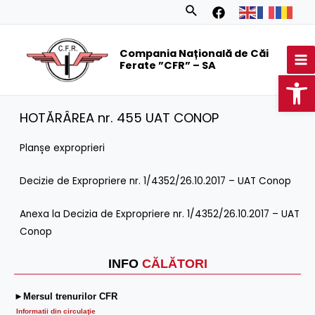
Skip
Search
to
MA
content
Compania Națională de Căi
M
Ferate ”CFR” – SA
Op
HOTĂRÂREA nr. 455 UAT CONOP
Planșe exproprieri
Decizie de Expropriere nr. 1/4352/26.10.2017 – UAT Conop
Anexa la Decizia de Expropriere nr. 1/4352/26.10.2017 – UAT
Conop
INFO
CĂLĂTORI
►Mersul trenurilor CFR
Informatii din circulaţie