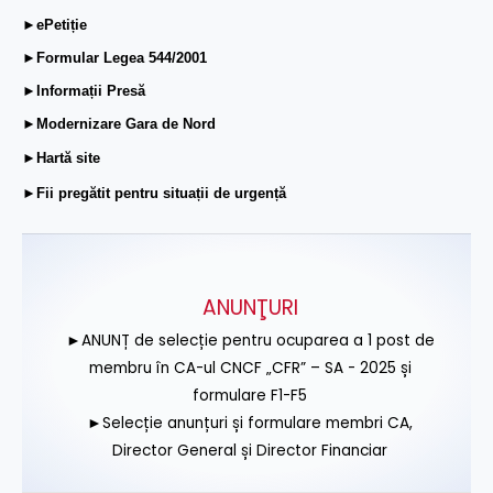
►ePetiție
►Formular Legea 544/2001
►Informații Presă
►Modernizare Gara de Nord
►Hartă site
►Fii pregătit pentru situații de urgență
ANUNŢURI
►ANUNȚ de selecție pentru ocuparea a 1 post de
membru în CA-ul CNCF „CFR” – SA - 2025 și
formulare F1-F5
►Selecție anunțuri și formulare membri CA,
Director General și Director Financiar