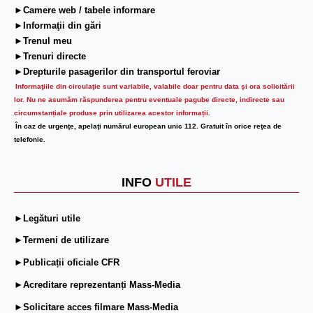
►Camere web / tabele informare
►Informaţii din gări
►Trenul meu
►Trenuri directe
►Drepturile pasagerilor din transportul feroviar
Informaţiile din circulaţie sunt variabile, valabile doar pentru data şi ora solicitării
lor.
Nu ne asumăm răspunderea pentru eventuale pagube directe, indirecte sau
circumstanțiale produse prin utilizarea acestor informații.
În caz de urgenţe, apelaţi numărul european unic 112. Gratuit în orice reţea de
telefonie.
INFO
UTILE
►Legături utile
►Termeni de utilizare
►Publicații oficiale CFR
►Acreditare reprezentanți Mass-Media
►Solicitare acces filmare Mass-Media