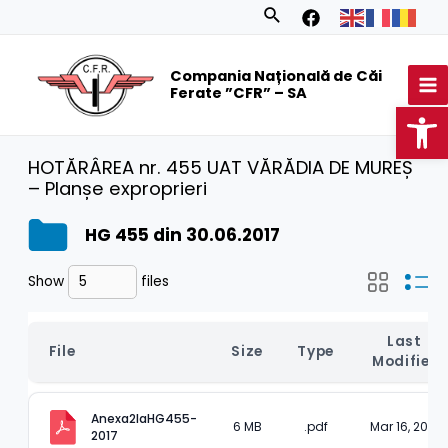
Skip
Search
to
MA
content
Compania Națională de Căi
M
Ferate ”CFR” – SA
Op
HOTĂRÂREA nr. 455 UAT VĂRĂDIA DE MUREȘ
– Planșe exproprieri
HG 455 din 30.06.2017
Show
files
Last 
File
Size
Type
Modified
Anexa2laHG455-
6 MB
.pdf
Mar 16, 2023
2017