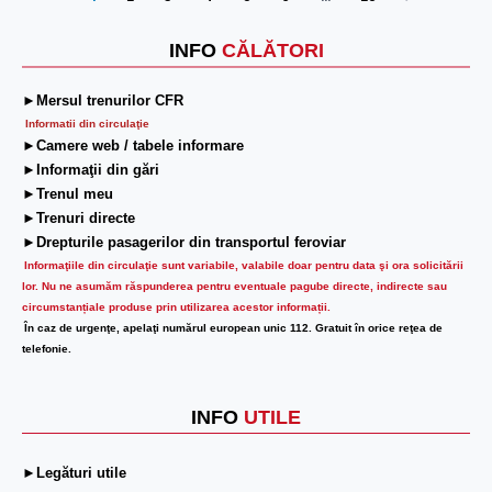
Next
INFO
CĂLĂTORI
►Mersul trenurilor CFR
Informatii din circulaţie
►Camere web / tabele informare
►Informaţii din gări
►Trenul meu
►Trenuri directe
►Drepturile pasagerilor din transportul feroviar
Informaţiile din circulaţie sunt variabile, valabile doar pentru data şi ora solicitării
lor.
Nu ne asumăm răspunderea pentru eventuale pagube directe, indirecte sau
circumstanțiale produse prin utilizarea acestor informații.
În caz de urgenţe, apelaţi numărul european unic 112. Gratuit în orice reţea de
telefonie.
INFO
UTILE
►Legături utile