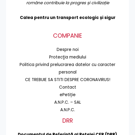
române contribuie la progres și civilizație
Calea pentru un transport
ecologic și sigur
COMPANIE
Despre noi
Protecţia mediului
Politica privind prelucrarea datelor cu caracter
personal
CE TREBUIE SA STITI DESPRE CORONAVIRUS!
Contact
ePetiție
A.N.P.C. – SAL
A.N.P.C.
DRR
Documentul de Referinţă al Reţelei CFR (DRR)