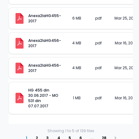
Anexa2laHG455-
6 MB
.pdf
Mar 25, 2023
2017
Anexa2laHG456-
4 MB
.pdf
Mar 16, 2023
2017
Anexa2laHG456-
4 MB
.pdf
Mar 25, 2023
2017
HG 455 din 
30.06.2017 - MO 
1 MB
.pdf
Mar 16, 2023
531 din 
07.07.2017
Showing
1
to
5
of
139
files
1
2
3
4
5
6
…
28