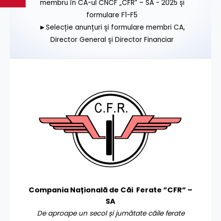
membru în CA-ul CNCF „CFR” – SA - 2025 și
formulare F1-F5
►Selecție anunțuri și formulare membri CA,
Director General și Director Financiar
Compania Națională de Căi Ferate ”CFR” –
SA
De aproape un secol și jumătate căile ferate