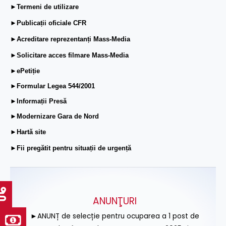
►Termeni de utilizare
►Publicații oficiale CFR
►Acreditare reprezentanți Mass-Media
►Solicitare acces filmare Mass-Media
►ePetiție
►Formular Legea 544/2001
►Informații Presă
►Modernizare Gara de Nord
►Hartă site
►Fii pregătit pentru situații de urgență
ANUNŢURI
►ANUNȚ de selecție pentru ocuparea a 1 post de