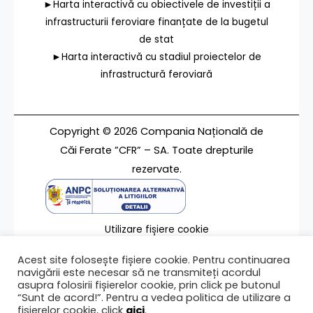
►Harta interactivă cu obiectivele de investiții a
infrastructurii feroviare finanțate de la bugetul
de stat
►Harta interactivă cu stadiul proiectelor de
infrastructură feroviară
Copyright © 2026 Compania Națională de
Căi Ferate ”CFR” – SA. Toate drepturile
rezervate.
Utilizare fișiere cookie
Termeni de utilizare
Acest site folosește fișiere cookie. Pentru continuarea
Contact
navigării este necesar să ne transmiteți acordul
asupra folosirii fișierelor cookie, prin click pe butonul
“Sunt de acord!”. Pentru a vedea politica de utilizare a
fișierelor cookie, click
aici
.