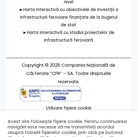
nivel
►Harta interactivă cu obiectivele de investiții a
infrastructurii feroviare finanțate de la bugetul
de stat
►Harta interactivă cu stadiul proiectelor de
infrastructură feroviară
Copyright © 2026 Compania Națională de
Căi Ferate ”CFR” – SA. Toate drepturile
rezervate.
Utilizare fișiere cookie
Termeni de utilizare
Acest site folosește fișiere cookie. Pentru continuarea
Contact
navigării este necesar să ne transmiteți acordul
asupra folosirii fișierelor cookie, prin click pe butonul