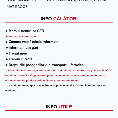
TABEL IMOBILE PROPRIETATE PRIVATA expropriate, aferent
UAT RACOS
INFO
CĂLĂTORI
►Mersul trenurilor CFR
Informatii din circulaţie
►Camere web / tabele informare
►Informaţii din gări
►Trenul meu
►Trenuri directe
►Drepturile pasagerilor din transportul feroviar
Informaţiile din circulaţie sunt variabile, valabile doar pentru data şi ora solicitării
lor.
Nu ne asumăm răspunderea pentru eventuale pagube directe, indirecte sau
circumstanțiale produse prin utilizarea acestor informații.
În caz de urgenţe, apelaţi numărul european unic 112. Gratuit în orice reţea de
telefonie.
INFO
UTILE