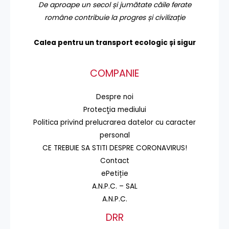
De aproape un secol și jumătate căile ferate
române contribuie la progres și civilizație
Calea pentru un transport
ecologic și sigur
COMPANIE
Despre noi
Protecţia mediului
Politica privind prelucrarea datelor cu caracter
personal
CE TREBUIE SA STITI DESPRE CORONAVIRUS!
Contact
ePetiție
A.N.P.C. – SAL
A.N.P.C.
DRR