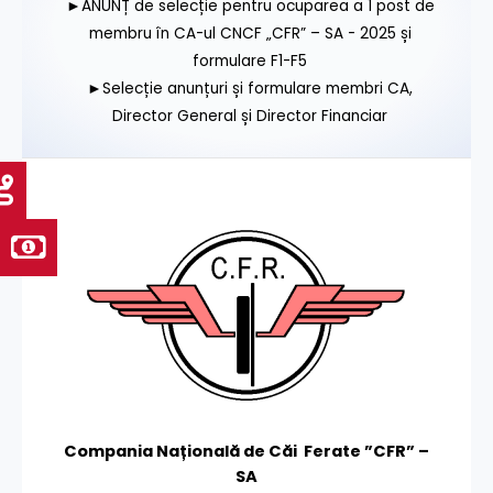
►ANUNȚ de selecție pentru ocuparea a 1 post de
membru în CA-ul CNCF „CFR” – SA - 2025 și
formulare F1-F5
►Selecție anunțuri și formulare membri CA,
Director General și Director Financiar
Compania Națională de Căi Ferate ”CFR” –
SA