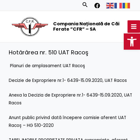
Skip
Search
to
MA
content
Compania Națională de Căi
M
Ferate ”CFR” – SA
Op
Hotărârea nr. 510 UAT Racoş
Planuri de amplasament UAT Racoş
Decizie de Expropriere nr.1- 6439-15.09.2020, UAT Racos
Anexa la Decizia de Expropriere nr.1- 6439-15.09.2020, UAT
Racos
Anunt public privind dată începere comisie aferent UAT
Racoș – HG 510-2020