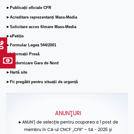
►Publicații oficiale CFR
►Acreditare reprezentanți Mass-Media
►Solicitare acces filmare Mass-Media
►ePetiție
►Formular Legea 544/2001
►Informații Presă
►Modernizare Gara de Nord
►Hartă site
►Fii pregătit pentru situații de urgență
ANUNŢURI
►ANUNȚ de selecție pentru ocuparea a 1 post de
membru în CA-ul CNCF „CFR” – SA - 2025 și