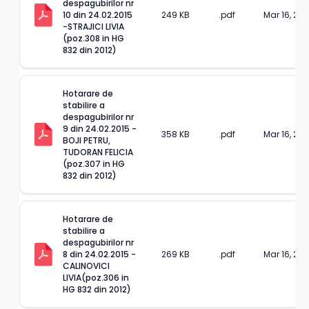
despagubirilor nr 
10 din 24.02.2015 
249 KB
.pdf
Mar 16, 202
-STRAJICI LIVIA 
(poz.308 in HG 
832 din 2012)
Hotarare de 
stabilire a 
despagubirilor nr 
9 din 24.02.2015 -
358 KB
.pdf
Mar 16, 202
BOJI PETRU, 
TUDORAN FELICIA 
(poz.307 in HG 
832 din 2012)
Hotarare de 
stabilire a 
despagubirilor nr 
8 din 24.02.2015 -
269 KB
.pdf
Mar 16, 202
CALINOVICI 
LIVIA(poz.306 in 
HG 832 din 2012)