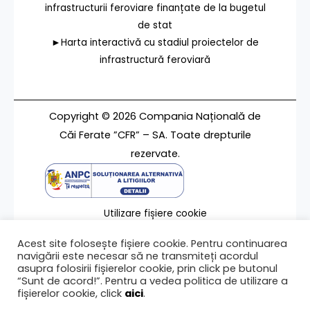
infrastructurii feroviare finanțate de la bugetul
de stat
►Harta interactivă cu stadiul proiectelor de
infrastructură feroviară
Copyright © 2026 Compania Națională de
Căi Ferate ”CFR” – SA. Toate drepturile
rezervate.
Utilizare fișiere cookie
Termeni de utilizare
Acest site folosește fișiere cookie. Pentru continuarea
Contact
navigării este necesar să ne transmiteți acordul
asupra folosirii fișierelor cookie, prin click pe butonul
“Sunt de acord!”. Pentru a vedea politica de utilizare a
fișierelor cookie, click
aici
.
Ultima modificare a paginii 13/02/2024