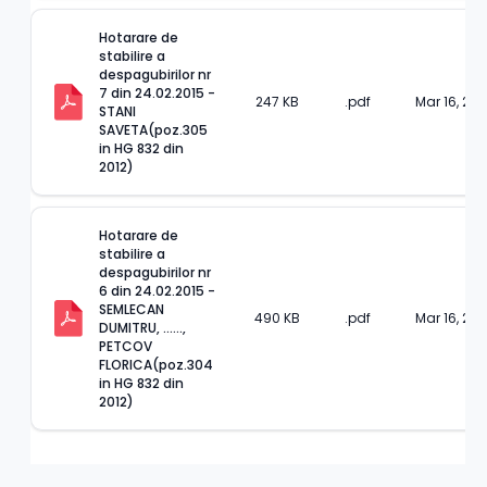
Hotarare de 
stabilire a 
despagubirilor nr 
7 din 24.02.2015 -
247 KB
.pdf
Mar 16, 202
STANI 
SAVETA(poz.305 
in HG 832 din 
2012)
Hotarare de 
stabilire a 
despagubirilor nr 
6 din 24.02.2015 -
SEMLECAN 
490 KB
.pdf
Mar 16, 202
DUMITRU, ......, 
PETCOV 
FLORICA(poz.304 
in HG 832 din 
2012)