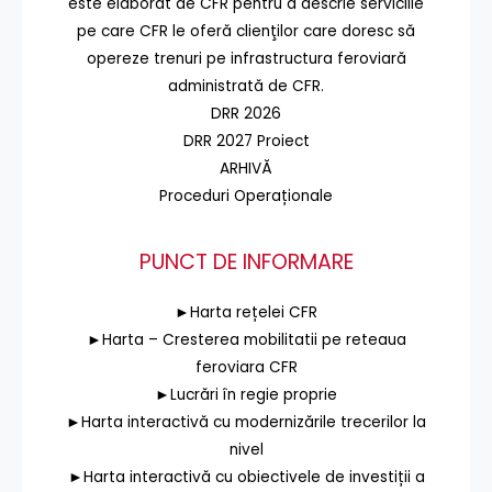
este elaborat de CFR pentru a descrie serviciile
pe care CFR le oferă clienţilor care doresc să
opereze trenuri pe infrastructura feroviară
administrată de CFR.
DRR 2026
DRR 2027 Proiect
ARHIVĂ
Proceduri Operaționale
PUNCT DE INFORMARE
►Harta rețelei CFR
►Harta – Cresterea mobilitatii pe reteaua
feroviara CFR
►Lucrări în regie proprie
►Harta interactivă cu modernizările trecerilor la
nivel
►Harta interactivă cu obiectivele de investiții a