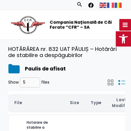
Skip
Search
to
MA
content
Compania Națională de Căi
M
Ferate ”CFR” – SA
Op
HOTĂRÂREA nr. 832 UAT PĂULIȘ – Hotărâri
de stabilire a despăgubirilor
Paulis de afisat
Show
files
Last 
File
Size
Type
Modifie
Hotarare de 
stabilire a 