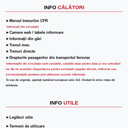
INFO
CĂLĂTORI
►Mersul trenurilor CFR
Informatii din circulaţie
►Camere web / tabele informare
►Informaţii din gări
►Trenul meu
►Trenuri directe
►Drepturile pasagerilor din transportul feroviar
Informaţiile din circulaţie sunt variabile, valabile doar pentru data şi ora solicitării
lor.
Nu ne asumăm răspunderea pentru eventuale pagube directe, indirecte sau
circumstanțiale produse prin utilizarea acestor informații.
În caz de urgenţe, apelaţi numărul european unic 112. Gratuit în orice reţea de
telefonie.
INFO
UTILE
►Legături utile
►Termeni de utilizare