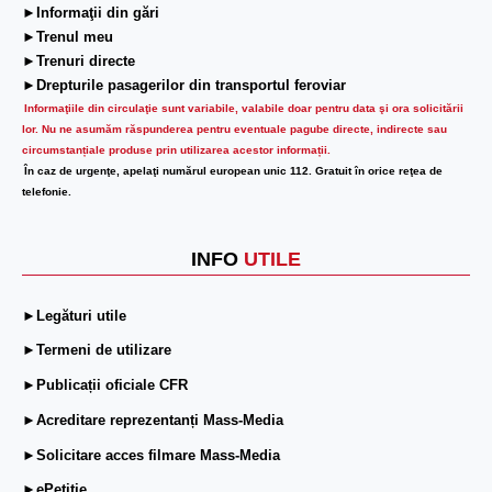
►Informaţii din gări
►Trenul meu
►Trenuri directe
►Drepturile pasagerilor din transportul feroviar
Informaţiile din circulaţie sunt variabile, valabile doar pentru data şi ora solicitării
lor.
Nu ne asumăm răspunderea pentru eventuale pagube directe, indirecte sau
circumstanțiale produse prin utilizarea acestor informații.
În caz de urgenţe, apelaţi numărul european unic 112. Gratuit în orice reţea de
telefonie.
INFO
UTILE
►Legături utile
►Termeni de utilizare
►Publicații oficiale CFR
►Acreditare reprezentanți Mass-Media
►Solicitare acces filmare Mass-Media
►ePetiție