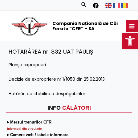
Skip
Search
to
MA
content
Compania Națională de Căi
M
Ferate ”CFR” – SA
Op
HOTĂRÂREA nr. 832 UAT PĂULIȘ
Planșe exproprieri
Decizie de expropriere nr 1/1050 din 25.02.2013
Hotărâri de stabilire a despăgubirilor
INFO
CĂLĂTORI
►Mersul trenurilor CFR
Informatii din circulaţie
►Camere web / tabele informare