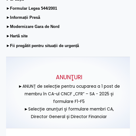
►Formular Legea 544/2001
►Informații Presă
►Modernizare Gara de Nord
►Hartă site
►Fii pregătit pentru situații de urgență
ANUNŢURI
►ANUNȚ de selecție pentru ocuparea a 1 post de
membru în CA-ul CNCF „CFR” – SA - 2025 și
formulare F1-F5
►Selecție anunțuri și formulare membri CA,
Director General și Director Financiar