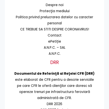
Despre noi
Protecţia mediului
Politica privind prelucrarea datelor cu caracter
personal
CE TREBUIE SA STITI DESPRE CORONAVIRUS!
Contact
ePetiție
A.N.P.C. – SAL
A.N.P.C.
DRR
Documentul de Referinţă al Reţelei CFR (DRR)
este elaborat de CFR pentru a descrie serviciile
pe care CFR le oferă clienţilor care doresc să
opereze trenuri pe infrastructura feroviară
administrată de CFR.
DRR 2026