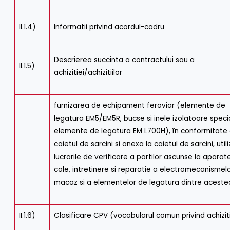
II.1.4)
Informatii privind acordul-cadru
Descrierea succinta a contractului sau a
II.1.5)
achizitiei/achizitiilor
furnizarea de echipament feroviar (elemente de
legatura EM5/EM5R, bucse si inele izolatoare speci
elemente de legatura EM L700H), în conformitate
caietul de sarcini si anexa la caietul de sarcini, utili
lucrarile de verificare a partilor ascunse la aparat
cale, intretinere si reparatie a electromecanismel
macaz si a elementelor de legatura dintre acestea
II.1.6)
Clasificare CPV (vocabularul comun privind achiziti