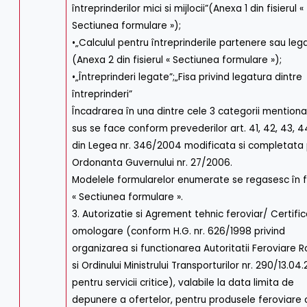
întreprinderilor mici si mijlocii”(Anexa 1 din fisierul «
Sectiunea formulare »);
•„Calculul pentru întreprinderile partenere sau leg
(Anexa 2 din fisierul « Sectiunea formulare »);
•„Întreprinderi legate”;„Fisa privind legatura dintre
întreprinderi”
Încadrarea în una dintre cele 3 categorii mention
sus se face conform prevederilor art. 41, 42, 43, 4
din Legea nr. 346/2004 modificata si completata 
Ordonanta Guvernului nr. 27/2006.
Modelele formularelor enumerate se regasesc în fi
« Sectiunea formulare ».
3. Autorizatie si Agrement tehnic feroviar/ Certifi
omologare (conform H.G. nr. 626/1998 privind
organizarea si functionarea Autoritatii Feroviare
si Ordinului Ministrului Transporturilor nr. 290/13.04
pentru servicii critice), valabile la data limita de
depunere a ofertelor, pentru produsele feroviare c