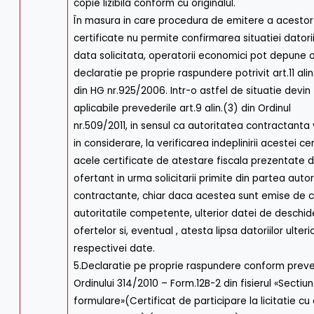
copie lizibila conform cu originalul.
În masura in care procedura de emitere a acestor
certificate nu permite confirmarea situatiei datorii
data solicitata, operatorii economici pot depune 
declaratie pe proprie raspundere potrivit art.11 ali
din HG nr.925/2006. Intr-o astfel de situatie devin
aplicabile prevederile art.9 alin.(3) din Ordinul
nr.509/2011, in sensul ca autoritatea contractanta 
in considerare, la verificarea indeplinirii acestei ce
acele certificate de atestare fiscala prezentate 
ofertant in urma solicitarii primite din partea autori
contractante, chiar daca acestea sunt emise de 
autoritatile competente, ulterior datei de deschid
ofertelor si, eventual , atesta lipsa datoriilor ulteri
respectivei date.
5.Declaratie pe proprie raspundere conform preve
Ordinului 314/2010 – Form.12B-2 din fisierul «Sectiu
formulare»(Certificat de participare la licitatie cu