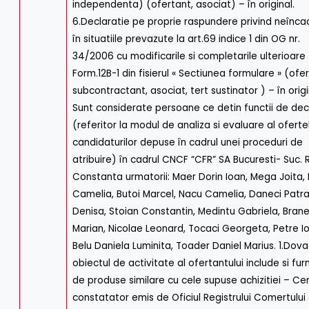
independenta) (ofertant, asociat) – în original.
6.Declaratie pe proprie raspundere privind neînc
în situatiile prevazute la art.69 indice 1 din OG nr.
34/2006 cu modificarile si completarile ulterioare
Form.12B-1 din fisierul « Sectiunea formulare » (ofer
subcontractant, asociat, tert sustinator ) – în origi
Sunt considerate persoane ce detin functii de dec
(referitor la modul de analiza si evaluare al oferte
candidaturilor depuse în cadrul unei proceduri de
atribuire) în cadrul CNCF “CFR” SA Bucuresti- Suc. 
Constanta urmatorii: Maer Dorin Ioan, Mega Joita, 
Camelia, Butoi Marcel, Nacu Camelia, Daneci Patr
Denisa, Stoian Constantin, Medintu Gabriela, Bran
Marian, Nicolae Leonard, Tocaci Georgeta, Petre I
Belu Daniela Luminita, Toader Daniel Marius. 1.Dov
obiectul de activitate al ofertantului include si fur
de produse similare cu cele supuse achizitiei – Cer
constatator emis de Oficiul Registrului Comertului