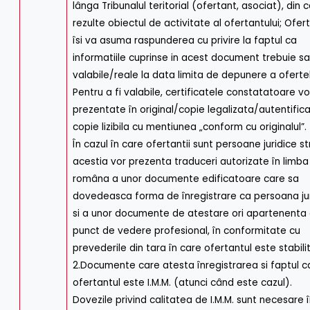
lânga Tribunalul teritorial (ofertant, asociat), din 
rezulte obiectul de activitate al ofertantului; Ofer
îsi va asuma raspunderea cu privire la faptul ca
informatiile cuprinse in acest document trebuie sa
valabile/reale la data limita de depunere a ofertel
Pentru a fi valabile, certificatele constatatoare vor
prezentate în original/copie legalizata/autentific
copie lizibila cu mentiunea „conform cu originalul”.
În cazul în care ofertantii sunt persoane juridice st
acestia vor prezenta traduceri autorizate în limba
româna a unor documente edificatoare care sa
dovedeasca forma de înregistrare ca persoana ju
si a unor documente de atestare ori apartenenta 
punct de vedere profesional, în conformitate cu
prevederile din tara în care ofertantul este stabilit
2.Documente care atesta înregistrarea si faptul c
ofertantul este I.M.M. (atunci când este cazul).
Dovezile privind calitatea de I.M.M. sunt necesare 