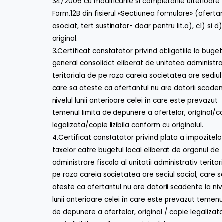
34/2006 cu modificarile si completarile ulterioare
Form.12B din fisierul «Sectiunea formulare» (ofertan
asociat, tert sustinator- doar pentru lit.a), c1) si d)
original.
3.Certificat constatator privind obligatiile la buget
general consolidat eliberat de unitatea administra
teritoriala de pe raza careia societatea are sediul 
care sa ateste ca ofertantul nu are datorii scaden
nivelul lunii anterioare celei în care este prevazut
temenul limita de depunere a ofertelor, original/c
legalizata/copie lizibila conform cu originalul.
4.Certificat constatator privind plata a impozitelor
taxelor catre bugetul local eliberat de organul de
administrare fiscala al unitatii administrativ teritor
pe raza careia societatea are sediul social, care s
ateste ca ofertantul nu are datorii scadente la niv
lunii anterioare celei în care este prevazut temenu
de depunere a ofertelor, original / copie legalizat