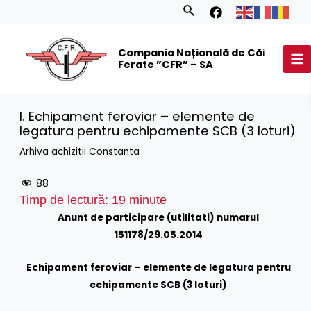
Skip
Search
to
MA
content
Compania Națională de Căi
M
Ferate ”CFR” – SA
I. Echipament feroviar – elemente de
legatura pentru echipamente SCB (3 loturi)
Arhiva achizitii Constanta
88
Timp de lectură:
19
minute
Anunt de participare (utilitati) numarul
151178/29.05.2014
Echipament feroviar – elemente de legatura pentru
echipamente SCB (3 loturi)