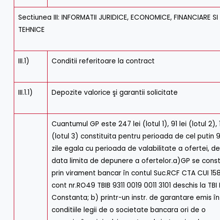
Sectiunea III: INFORMATII JURIDICE, ECONOMICE, FINANCIARE SI
TEHNICE
III.1)
Conditii referitoare la contract
III.1.1)
Depozite valorice şi garantii solicitate
Cuantumul GP este 247 lei (lotul 1), 91 lei (lotul 2), 
(lotul 3) constituita pentru perioada de cel putin 
zile egala cu perioada de valabilitate a ofertei, de
data limita de depunere a ofertelor.a)GP se const
prin virament bancar în contul Suc.RCF CTA CUI 15
cont nr.RO49 TBIB 9311 0019 0011 3101 deschis la TBI
Constanta; b) printr-un instr. de garantare emis în
conditiile legii de o societate bancara ori de o