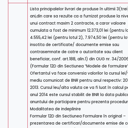
Lista principalelor livrari de produse în ultimii 3(trei
ani,din care sa rezulte ca a furnizat produse la nive
unui contract maxim 2 contracte, a caror valoare
cumulata a fost de minimum 12.373,01 lei (pentru lot
4.555,42 lei (pentru lotul 2), 7.974,50 lei (pentru lot
insotita de certificate/ documente emise sau
contrasemnate de catre o autoritate sau client
beneficiar, conf. art.188, alin.1) din OUG nr. 34/200
(Formular 12D din Sectiunea “Modele de formulare”
Ofertantul va face conversia valorilor la cursul lei
mediu comunicat de BNR pentru anul respectiv: 2011
2013. Cursul leu/alta valuta ce va fi luat în calcul 
anul 2014 este cursul stabilit de BNR la data publica
anuntului de participare pentru prezenta procedur
Modalitatea de indeplinire
Formular 12D din Sectiunea Formulare în original –
prezentarea de certificari/documente emise de c