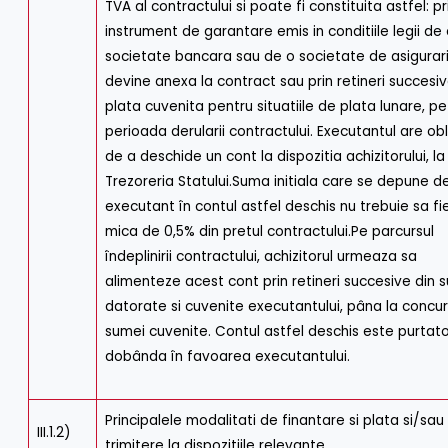
TVA al contractului si poate fi constituita astfel: pr
instrument de garantare emis in conditiile legii de
societate bancara sau de o societate de asigurari
devine anexa la contract sau prin retineri succesiv
plata cuvenita pentru situatiile de plata lunare, pe
perioada derularii contractului. Executantul are obl
de a deschide un cont la dispozitia achizitorului, la
Trezoreria Statului.Suma initiala care se depune d
executant în contul astfel deschis nu trebuie sa fi
mica de 0,5% din pretul contractului.Pe parcursul
îndeplinirii contractului, achizitorul urmeaza sa
alimenteze acest cont prin retineri succesive din 
datorate si cuvenite executantului, pâna la concu
sumei cuvenite. Contul astfel deschis este purtat
dobânda în favoarea executantului.
Principalele modalitati de finantare si plata si/sau
III.1.2)
trimitere la dispozitiile relevante