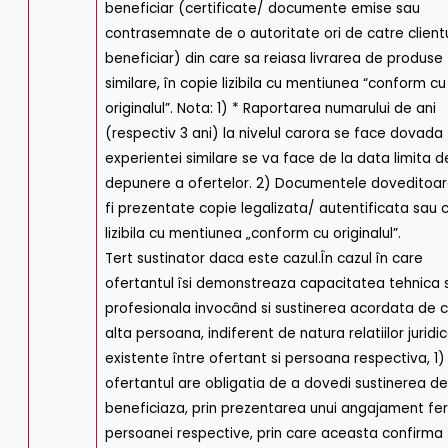
beneficiar (certificate/ documente emise sau
contrasemnate de o autoritate ori de catre client
beneficiar) din care sa reiasa livrarea de produse
similare, în copie lizibila cu mentiunea “conform cu
originalul”. Nota: 1) * Raportarea numarului de ani
(respectiv 3 ani) la nivelul carora se face dovada
experientei similare se va face de la data limita d
depunere a ofertelor. 2) Documentele doveditoar
fi prezentate copie legalizata/ autentificata sau 
lizibila cu mentiunea „conform cu originalul”.
Tert sustinator daca este cazul.În cazul în care
ofertantul îsi demonstreaza capacitatea tehnica s
profesionala invocând si sustinerea acordata de 
alta persoana, indiferent de natura relatiilor juridi
existente între ofertant si persoana respectiva, 1)
ofertantul are obligatia de a dovedi sustinerea d
beneficiaza, prin prezentarea unui angajament fe
persoanei respective, prin care aceasta confirma 