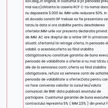
soc.asig.,în original, in cuatumul si pt perioada pr
mai sus;c)chitanta la caseria RCF C-ta numai da
nu depaseste 5.000 lei. IMM-urile reducere 50%. In 
sit.dovada constit.GP trebuie sa fie prezentata ce
tarziu la data si ora stabilite pentru deschiderea
ofertelor.IMM-urile vor prezenta declaratia privind 
de IMM. AC are dreptul de a retine GP în urmatoar
situatii: ofertantul îsi retrage oferta, în perioada 
valabil. a acesteia;oferta sa fiind stabilita
câstigatoare,nu constituie garantia de buna execu
perioada de valabilitate a ofertei si nu mai târziu 
zile de la semnarea contr.;oferta sa fiind stabilita
câstigatoare, refuza sa semneze contr.de achizitie
perioada de valabilitate a ofertei.Data pentru car
va face conversia valorilor la cursul leu/valuta
comunicat de BNR: data publicarii anuntului de
participare. Cuantumul garantiei de buna executi
contractului reprezinta 5% ( IMM 2,5% ) din pretul 