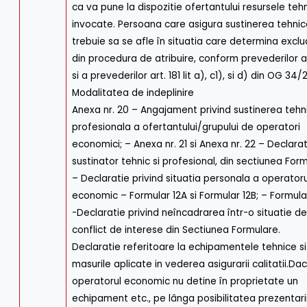
ca va pune la dispozitie ofertantului resursele teh
invocate. Persoana care asigura sustinerea tehnic
trebuie sa se afle în situatia care determina excl
din procedura de atribuire, conform prevederilor ar
si a prevederilor art. 181 lit a), c1), si d) din OG 34
Modalitatea de indeplinire
Anexa nr. 20 – Angajament privind sustinerea tehni
profesionala a ofertantului/grupului de operatori
economici; – Anexa nr. 21 si Anexa nr. 22 – Declarat
sustinator tehnic si profesional, din sectiunea Form
– Declaratie privind situatia personala a operatoru
economic – Formular 12A si Formular 12B; – Formular
-Declaratie privind neîncadrarea într-o situatie d
conflict de interese din Sectiunea Formulare.
Declaratie referitoare la echipamentele tehnice si
masurile aplicate in vederea asigurarii calitatii.Da
operatorul economic nu detine în proprietate un
echipament etc., pe lânga posibilitatea prezentarii