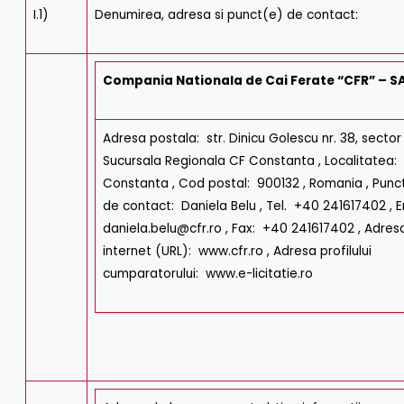
I.1)
Denumirea, adresa si punct(e) de contact:
Compania Nationala de Cai Ferate “CFR” – S
Adresa postala: str. Dinicu Golescu nr. 38, sector 1
Sucursala Regionala CF Constanta , Localitatea:
Constanta , Cod postal: 900132 , Romania , Punc
de contact: Daniela Belu , Tel. +40 241617402 , E
daniela.belu@cfr.ro , Fax: +40 241617402 , Adres
internet (URL): www.cfr.ro , Adresa profilului
cumparatorului: www.e-licitatie.ro