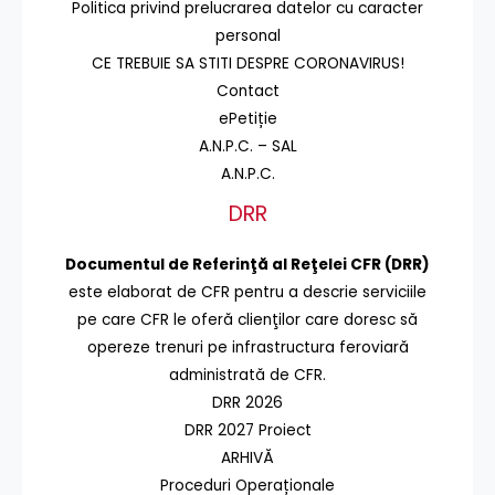
Politica privind prelucrarea datelor cu caracter
personal
CE TREBUIE SA STITI DESPRE CORONAVIRUS!
Contact
ePetiție
A.N.P.C. – SAL
A.N.P.C.
DRR
Documentul de Referinţă al Reţelei CFR (DRR)
este elaborat de CFR pentru a descrie serviciile
pe care CFR le oferă clienţilor care doresc să
opereze trenuri pe infrastructura feroviară
administrată de CFR.
DRR 2026
DRR 2027 Proiect
ARHIVĂ
Proceduri Operaționale