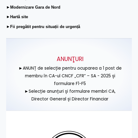
►Modernizare Gara de Nord
►Hartă site
►Fii pregătit pentru situații de urgență
ANUNŢURI
►ANUNȚ de selecție pentru ocuparea a 1 post de
membru în CA-ul CNCF „CFR” – SA - 2025 și
formulare F1-F5
►Selecție anunțuri și formulare membri CA,
Director General și Director Financiar