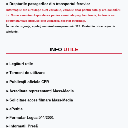
►Drepturile pasagerilor din transportul feroviar
Informaţiile din circulaţie sunt variabile, valabile doar pentru data şi ora solicitării
lor.
Nu ne asumăm răspunderea pentru eventuale pagube directe, indirecte sau
circumstanțiale produse prin utilizarea acestor informații.
În caz de urgenţe, apelaţi numărul european unic 112. Gratuit în orice reţea de
telefonie.
INFO
UTILE
►Legături utile
►Termeni de utilizare
►Publicații oficiale CFR
►Acreditare reprezentanți Mass-Media
►Solicitare acces filmare Mass-Media
►ePetiție
►Formular Legea 544/2001
►Informații Presă