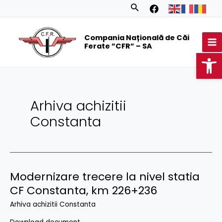
Skip
Posts
Search
to
navigation
MA
content
Compania Națională de Căi
M
Ferate ”CFR” – SA
Op
Arhiva achizitii
Constanta
Modernizare trecere la nivel statia
CF Constanta, km 226+236
Arhiva achizitii Constanta