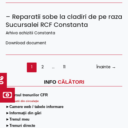
– Reparatii sobe la cladiri de pe raza
Sucursalei RCF Constanta
Arhiva achizitii Constanta
Download document
1
2
…
11
Înainte
→
INFO
CĂLĂTORI
►Mersul trenurilor CFR
Informatii din circulaţie
►Camere web / tabele informare
►Informaţii din gări
►Trenul meu
►Trenuri directe