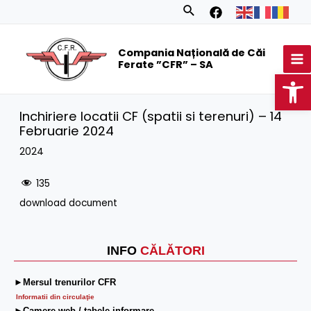
Skip
Search
to
MA
content
Compania Națională de Căi
M
Ferate ”CFR” – SA
Op
Inchiriere locatii CF (spatii si terenuri) – 14
Februarie 2024
2024
135
download document
INFO
CĂLĂTORI
►Mersul trenurilor CFR
Informatii din circulaţie