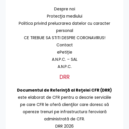
Despre noi
Protecţia mediului
Politica privind prelucrarea datelor cu caracter
personal
CE TREBUIE SA STITI DESPRE CORONAVIRUS!
Contact
ePetiție
A.N.P.C. – SAL
A.N.P.C.
DRR
Documentul de Referinţă al Reţelei CFR (DRR)
este elaborat de CFR pentru a descrie serviciile
pe care CFR le oferă clienţilor care doresc să
opereze trenuri pe infrastructura feroviară
administrată de CFR.
DRR 2026