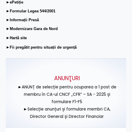
►ePetiție
►Formular Legea 544/2001
►Informații Presă
►Modernizare Gara de Nord
►Hartă site
►Fii pregătit pentru situații de urgență
ANUNŢURI
►ANUNȚ de selecție pentru ocuparea a 1 post de
membru în CA-ul CNCF „CFR” – SA - 2025 și
formulare F1-F5
►Selecție anunțuri și formulare membri CA,
Director General și Director Financiar