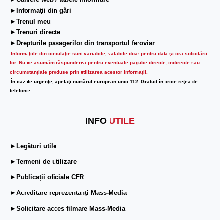
►Camere web / tabele informare
►Informaţii din gări
►Trenul meu
►Trenuri directe
►Drepturile pasagerilor din transportul feroviar
Informaţiile din circulaţie sunt variabile, valabile doar pentru data şi ora solicitării
lor.
Nu ne asumăm răspunderea pentru eventuale pagube directe, indirecte sau
circumstanțiale produse prin utilizarea acestor informații.
În caz de urgenţe, apelaţi numărul european unic 112. Gratuit în orice reţea de
telefonie.
INFO
UTILE
►Legături utile
►Termeni de utilizare
►Publicații oficiale CFR
►Acreditare reprezentanți Mass-Media
►Solicitare acces filmare Mass-Media