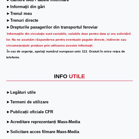
►Camere web / tabele informare
►Informaţii din gări
►Trenul meu
►Trenuri directe
►Drepturile pasagerilor din transportul feroviar
Informaţiile din circulaţie sunt variabile, valabile doar pentru data şi ora solicitării
lor.
Nu ne asumăm răspunderea pentru eventuale pagube directe, indirecte sau
circumstanțiale produse prin utilizarea acestor informații.
În caz de urgenţe, apelaţi numărul european unic 112. Gratuit în orice reţea de
telefonie.
INFO
UTILE
►Legături utile
►Termeni de utilizare
►Publicații oficiale CFR
►Acreditare reprezentanți Mass-Media
►Solicitare acces filmare Mass-Media