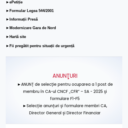
►ePetiție
►Formular Legea 544/2001
►Informații Presă
►Modernizare Gara de Nord
►Hartă site
►Fii pregătit pentru situații de urgență
ANUNŢURI
►ANUNȚ de selecție pentru ocuparea a 1 post de
membru în CA-ul CNCF „CFR” – SA - 2025 și
formulare F1-F5
►Selecție anunțuri și formulare membri CA,
Director General și Director Financiar