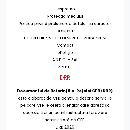
Despre noi
Protecţia mediului
Politica privind prelucrarea datelor cu caracter
personal
CE TREBUIE SA STITI DESPRE CORONAVIRUS!
Contact
ePetiție
A.N.P.C. – SAL
A.N.P.C.
DRR
Documentul de Referinţă al Reţelei CFR (DRR)
este elaborat de CFR pentru a descrie serviciile
pe care CFR le oferă clienţilor care doresc să
opereze trenuri pe infrastructura feroviară
administrată de CFR.
DRR 2026