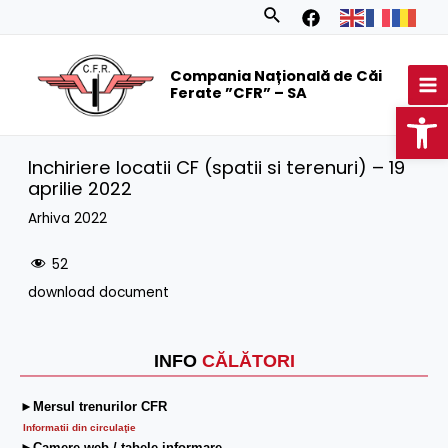
Skip
Search
to
MA
content
Compania Națională de Căi
M
Ferate ”CFR” – SA
Op
Inchiriere locatii CF (spatii si terenuri) – 19
aprilie 2022
Arhiva 2022
52
download document
INFO
CĂLĂTORI
►Mersul trenurilor CFR
Informatii din circulaţie