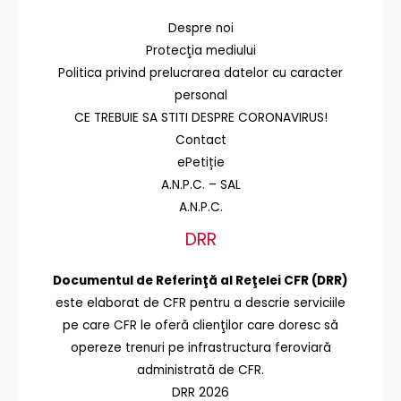
Despre noi
Protecţia mediului
Politica privind prelucrarea datelor cu caracter
personal
CE TREBUIE SA STITI DESPRE CORONAVIRUS!
Contact
ePetiție
A.N.P.C. – SAL
A.N.P.C.
DRR
Documentul de Referinţă al Reţelei CFR (DRR)
este elaborat de CFR pentru a descrie serviciile
pe care CFR le oferă clienţilor care doresc să
opereze trenuri pe infrastructura feroviară
administrată de CFR.
DRR 2026