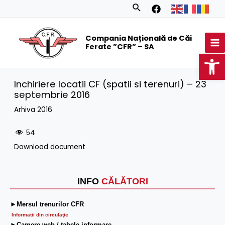
Skip
Search
to
MA
content
Compania Națională de Căi
M
Ferate ”CFR” – SA
Op
Inchiriere locatii CF (spatii si terenuri) – 23
septembrie 2016
Arhiva 2016
54
Download document
INFO
CĂLĂTORI
►Mersul trenurilor CFR
Informatii din circulaţie