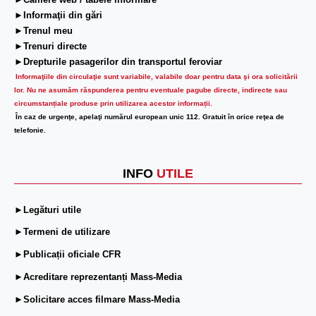
►Camere web / tabele informare
►Informaţii din gări
►Trenul meu
►Trenuri directe
►Drepturile pasagerilor din transportul feroviar
Informaţiile din circulaţie sunt variabile, valabile doar pentru data şi ora solicitării
lor.
Nu ne asumăm răspunderea pentru eventuale pagube directe, indirecte sau
circumstanțiale produse prin utilizarea acestor informații.
În caz de urgenţe, apelaţi numărul european unic 112. Gratuit în orice reţea de
telefonie.
INFO
UTILE
►Legături utile
►Termeni de utilizare
►Publicații oficiale CFR
►Acreditare reprezentanți Mass-Media
►Solicitare acces filmare Mass-Media