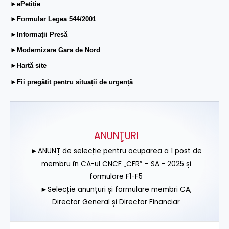
►ePetiție
►Formular Legea 544/2001
►Informații Presă
►Modernizare Gara de Nord
►Hartă site
►Fii pregătit pentru situații de urgență
ANUNŢURI
►ANUNȚ de selecție pentru ocuparea a 1 post de
membru în CA-ul CNCF „CFR” – SA - 2025 și
formulare F1-F5
►Selecție anunțuri și formulare membri CA,
Director General și Director Financiar