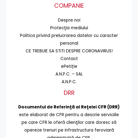
COMPANIE
Despre noi
Protecţia mediului
Politica privind prelucrarea datelor cu caracter
personal
CE TREBUIE SA STITI DESPRE CORONAVIRUS!
Contact
ePetiție
A.N.P.C. – SAL
A.N.P.C.
DRR
Documentul de Referinţă al Reţelei CFR (DRR)
este elaborat de CFR pentru a descrie serviciile
pe care CFR le oferă clienţilor care doresc să
opereze trenuri pe infrastructura feroviară
administrată de CFR.