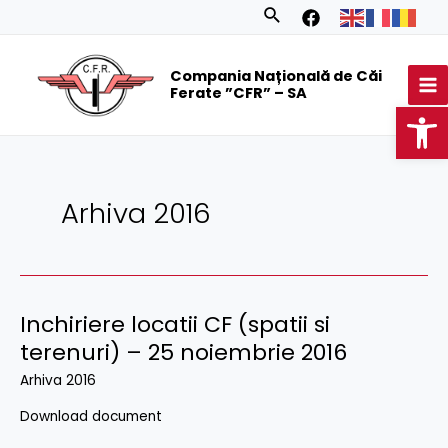
Skip
Posts
Search
to
navigation
MA
content
Compania Națională de Căi
M
Ferate ”CFR” – SA
Op
Arhiva 2016
Inchiriere locatii CF (spatii si
terenuri) – 25 noiembrie 2016
Arhiva 2016
Download document