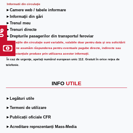
Informatii din circulaţie
►Camere web / tabele informare
►Informaţii din gări
►Trenul meu
►Trenuri directe
►Drepturile pasagerilor din transportul feroviar
Informaţiile din circulaţie sunt variabile, valabile doar pentru data şi ora solicitării
lor.
Nu ne asumăm răspunderea pentru eventuale pagube directe, indirecte sau
circumstanțiale produse prin utilizarea acestor informații.
În caz de urgenţe, apelaţi numărul european unic 112. Gratuit în orice reţea de
telefonie.
INFO
UTILE
►Legături utile
►Termeni de utilizare
►Publicații oficiale CFR
►Acreditare reprezentanți Mass-Media