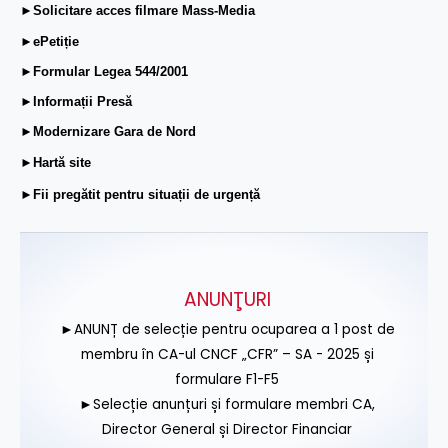
►Solicitare acces filmare Mass-Media
►ePetiție
►Formular Legea 544/2001
►Informații Presă
►Modernizare Gara de Nord
►Hartă site
►Fii pregătit pentru situații de urgență
ANUNŢURI
►ANUNȚ de selecție pentru ocuparea a 1 post de
membru în CA-ul CNCF „CFR” – SA - 2025 și
formulare F1-F5
►Selecție anunțuri și formulare membri CA,
Director General și Director Financiar